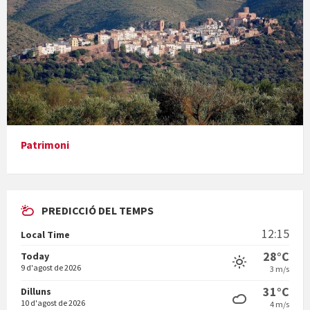
Presentació del llibre &quot;La mare&quot;, d'Emma Zafon
Patrimoni
PREDICCIÓ DEL TEMPS
En Bum
12:15
Local Time
28°C
Today
9 d'agost de 2026
3 m/s
31°C
Dilluns
10 d'agost de 2026
4 m/s