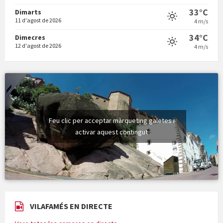
Vermuts a la Font. Hit parit
33°C
Dimarts
11 d'agost de 2026
4 m/s
34°C
Dimecres
12 d'agost de 2026
4 m/s
Feu clic per acceptar màrqueting galetes i
activar aquest contingut
VILAFAMÉS EN DIRECTE