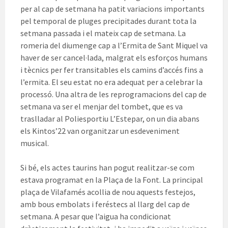
per al cap de setmana ha patit variacions importants
pel temporal de pluges precipitades durant tota la
setmana passada i el mateix cap de setmana. La
romeria del diumenge cap a l’Ermita de Sant Miquel va
haver de ser cancel·lada, malgrat els esforços humans
i tècnics per fer transitables els camins d’accés fins a
l’ermita. El seu estat no era adequat per a celebrar la
processó. Una altra de les reprogramacions del cap de
setmana va ser el menjar del tombet, que es va
traslladar al Poliesportiu L’Estepar, on un dia abans
els Kintos’22 van organitzar un esdeveniment
musical.
Si bé, els actes taurins han pogut realitzar-se com
estava programat en la Plaça de la Font. La principal
plaça de Vilafamés acollia de nou aquests festejos,
amb bous embolats i feréstecs al llarg del cap de
setmana. A pesar que l’aigua ha condicionat