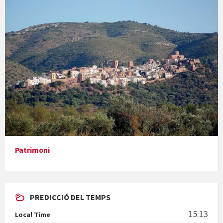
Concerts al Museu
Presentació del llibre &quot;La mare&quot;, d'Emma Zafon
Patrimoni
PREDICCIÓ DEL TEMPS
En Bum
15:13
Local Time