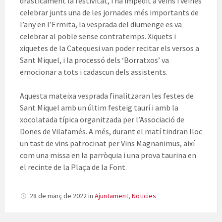
dràsticament la festivitat, i ha impedit a veïns i veïnes
celebrar junts una de les jornades més importants de
l’any en l’Ermita, la vesprada del diumenge es va
celebrar al poble sense contratemps. Xiquets i
xiquetes de la Catequesi van poder recitar els versos a
Sant Miquel, i la processó dels ‘Borratxos’ va
emocionar a tots i cadascun dels assistents.
Aquesta mateixa vesprada finalitzaran les festes de
Sant Miquel amb un últim festeig taurí i amb la
xocolatada típica organitzada per l’Associació de
Dones de Vilafamés. A més, durant el matí tindran lloc
un tast de vins patrocinat per Vins Magnanimus, així
com una missa en la parròquia i una prova taurina en
el recinte de la Plaça de la Font.
28 de març de 2022
in
Ajuntament
,
Noticies