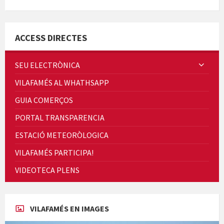
Minicims
ACCESS DIRECTES
SEU ELECTRÒNICA
VILAFAMÉS AL WHATHSAPP
Quintà Culroja
GUIA COMERÇOS
PORTAL TRANSPARENCIA
ESTACIÓ METEORÒLOGICA
VILAFAMÉS PARTICIPA!
Cicle de Cine i Dones rurals
VIDEOTECA PLENS
Concerts al Museu
VILAFAMÉS EN IMAGES