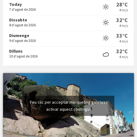
28°C
Today
7 d'agost de 2026
4 m/s
32°C
Dissabte
8 d'agost de 2026
4 m/s
Vermuts a la Font. Hit parit
33°C
Diumenge
9 d'agost de 2026
4 m/s
32°C
Dilluns
10 d'agost de 2026
4 m/s
Feu clic per acceptar màrqueting galetes i
activar aquest contingut