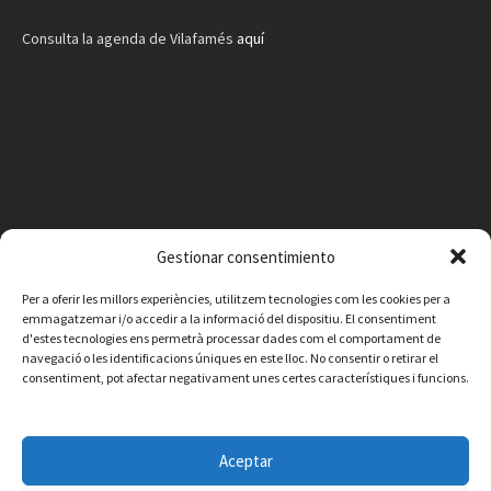
Consulta la agenda de Vilafamés
aquí
Gestionar consentimiento
Per a oferir les millors experiències, utilitzem tecnologies com les cookies per a
emmagatzemar i/o accedir a la informació del dispositiu. El consentiment
d'estes tecnologies ens permetrà processar dades com el comportament de
navegació o les identificacions úniques en este lloc. No consentir o retirar el
consentiment, pot afectar negativament unes certes característiques i funcions.
Facebook
Instagram
X
YouTube
Email
Aceptar
Contacte
Avís legal
Política de privacitat
Política de cookies