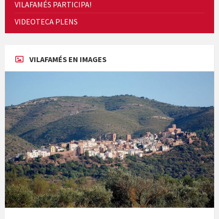
VILAFAMÉS PARTICIPA!
Cicle de Cine i Dones rurals
VIDEOTECA PLENS
Concerts al Museu
VILAFAMÉS EN IMAGES
Concerts al Museu
Presentació del llibre &quot;La mare&quot;, d'Emma Zafon