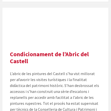
Millores
en
l'Abric
del
Castell
de
Vilafamés
Condicionament de l’Abric del
Castell
L’abric de les pintures del Castell s’ha vist millorat
per afavorir les visites turístiques i la finalitat
didàctica del patrimoni històric. S’han desbrossat els
accessos i s’han construït una sèrie d’escalons i
replanells per accedir amb facilitat a l’abric de les
pintures rupestres. Tot el procés ha estat supervisat
per tècnics de la Conselleria de Cultura i Patrimoni i