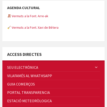
AGENDA CULTURAL
Vermuts a la Font. Arre-ak
Vermuts a la Font. Xavi de Bétera
Minicims
ACCESS DIRECTES
SEU ELECTRÒNICA
VILAFAMÉS AL WHATHSAPP
Quintà Culroja
GUIA COMERÇOS
PORTAL TRANSPARENCIA
ESTACIÓ METEORÒLOGICA