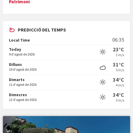
Patrimoni
PREDICCIÓ DEL TEMPS
En Bum
06:35
Local Time
23°C
Today
9 d'agost de 2026
1 m/s
31°C
Dilluns
10 d'agost de 2026
5 m/s
Vermuts a la Font. Hit parit
34°C
Dimarts
11 d'agost de 2026
4 m/s
34°C
Dimecres
12 d'agost de 2026
3 m/s