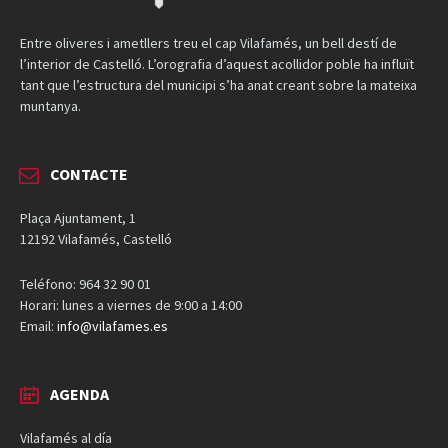
Entre oliveres i ametllers treu el cap Vilafamés, un bell destí de
l’interior de Castelló. L’orografia d’aquest acollidor poble ha influït
tant que l’estructura del municipi s’ha anat creant sobre la mateixa
muntanya.
CONTACTE
Plaça Ajuntament, 1
12192 Vilafamés, Castelló
Teléfono: 964 32 90 01
Horari: lunes a viernes de 9:00 a 14:00
Email:
info@vilafames.es
AGENDA
Vilafamés al día