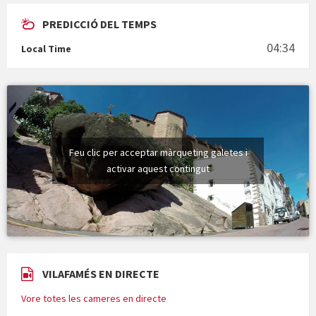
PREDICCIÓ DEL TEMPS
En Bum
04:34
Local Time
Vermuts a la Font. Hit parit
Feu clic per acceptar màrqueting galetes i
activar aquest contingut
VILAFAMÉS EN DIRECTE
Vore totes les cameres en directe