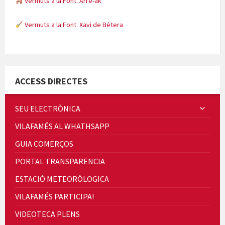
Vermuts a la Font. Arre-ak
Vermuts a la Font. Xavi de Bétera
Minicims
ACCESS DIRECTES
SEU ELECTRÒNICA
VILAFAMÉS AL WHATHSAPP
Quintà Culroja
GUIA COMERÇOS
PORTAL TRANSPARENCIA
ESTACIÓ METEORÒLOGICA
VILAFAMÉS PARTICIPA!
Cicle de Cine i Dones rurals
VIDEOTECA PLENS