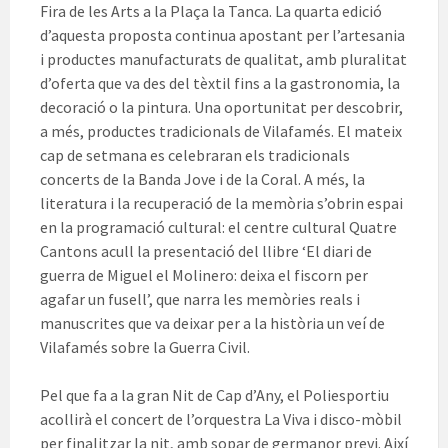
Fira de les Arts a la Plaça la Tanca. La quarta edició
d’aquesta proposta continua apostant per l’artesania
i productes manufacturats de qualitat, amb pluralitat
d’oferta que va des del tèxtil fins a la gastronomia, la
decoració o la pintura. Una oportunitat per descobrir,
a més, productes tradicionals de Vilafamés. El mateix
cap de setmana es celebraran els tradicionals
concerts de la Banda Jove i de la Coral. A més, la
literatura i la recuperació de la memòria s’obrin espai
en la programació cultural: el centre cultural Quatre
Cantons acull la presentació del llibre ‘El diari de
guerra de Miguel el Molinero: deixa el fiscorn per
agafar un fusell’, que narra les memòries reals i
manuscrites que va deixar per a la història un veí de
Vilafamés sobre la Guerra Civil.
Pel que fa a la gran Nit de Cap d’Any, el Poliesportiu
acollirà el concert de l’orquestra La Viva i disco-mòbil
per finalitzar la nit, amb sopar de germanor previ. Així