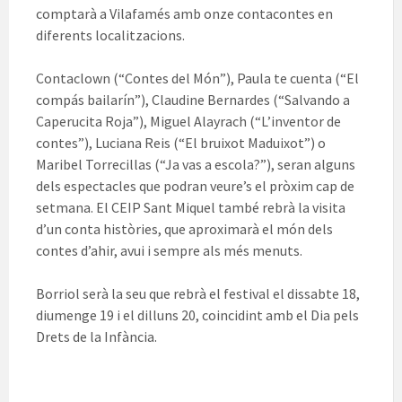
comptarà a Vilafamés amb onze contacontes en
diferents localitzacions.
Contaclown (“Contes del Món”), Paula te cuenta (“El
compás bailarín”), Claudine Bernardes (“Salvando a
Caperucita Roja”), Miguel Alayrach (“L’inventor de
contes”), Luciana Reis (“El bruixot Maduixot”) o
Maribel Torrecillas (“Ja vas a escola?”), seran alguns
dels espectacles que podran veure’s el pròxim cap de
setmana. El CEIP Sant Miquel també rebrà la visita
d’un conta històries, que aproximarà el món dels
contes d’ahir, avui i sempre als més menuts.
Borriol serà la seu que rebrà el festival el dissabte 18,
diumenge 19 i el dilluns 20, coincidint amb el Dia pels
Drets de la Infància.