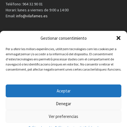
Teléfono: 964 32 90 01
Horari: lunes a viernes de 9:00 a 14:00
Email:
info@vilafames.es
AGENDA
Gestionar consentimiento
Vilafamés al día
Per a oferir les millors experiències, utilitzem tecnologies com les cookies per a
emmagatzemar i/o accedir a la informació del dispositiu. El consentiment
d'estes tecnologies ens permetrà processar dades com el comportament de
Consulta la agenda de Vilafamés
aquí
navegació o les identificacions úniques en este lloc. No consentir o retirar el
consentiment, pot afectar negativament unes certes característiques i funcions.
Aceptar
Denegar
Ver preferencias