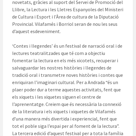
novetats, gràcies al suport del Servei de Promoció del
Llibre, la Lectura i les Lletres Espanyoles del Ministeri
de Cultura i Esport i l’Àrea de cultura de la Diputació
Provincial. Vilafamés i Borriol seran de nou les seus
d’aquest esdeveniment.
‘Contes i llegendes’ és un festival de narració oral i de
lectures teatralitzades que té com a objectiu
fomentar la lectura en els més xicotets, recuperar i
salvaguardar les nostres històries i llegendes de
tradició oral i transmetre noves històries i contes que
enriquiran l’imaginari cultural. Per a Andrada “és un
plaer poder dur a terme aquestes activitats, fent que
els xiquets i les xiquetes siguen el centre de
l’aprenentatge. Creiem que és necessària la connexió
de la literatura i els xiquets i xiquetes de Vilafamés
d’una manera més divertida i experiencial, fent que
tot el poble siga l’espai per al foment de la lectura”.
La tercera edició d’aquest festival per a tota la família