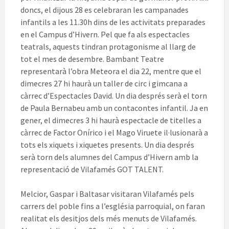
doncs, el dijous 28 es celebraran les campanades
infantils a les 11.30h dins de les activitats preparades
en el Campus d’Hivern. Pel que fa als espectacles
teatrals, aquests tindran protagonisme al llarg de
tot el mes de desembre. Bambant Teatre
representarà l’obra Meteora el dia 22, mentre que el
dimecres 27 hi haurà un taller de circ i gimcana a
càrrec d’Espectacles David. Un dia després serà el torn
de Paula Bernabeu amb un contacontes infantil. Ja en
gener, el dimecres 3 hi haurà espectacle de titelles a
càrrec de Factor Onírico i el Mago Viruete il·lusionarà a
tots els xiquets i xiquetes presents. Un dia després
serà torn dels alumnes del Campus d’Hivern amb la
representació de Vilafamés GOT TALENT.
Melcior, Gaspar i Baltasar visitaran Vilafamés pels
carrers del poble fins a l’església parroquial, on faran
realitat els desitjos dels més menuts de Vilafamés.