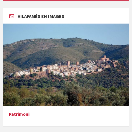
Concerts al Museu
VILAFAMÉS EN IMAGES
Concerts al Museu
Presentació del llibre &quot;La mare&quot;, d'Emma Zafon
Patrimoni