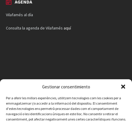
AGENDA
Vilafamés al día
Consulta la agenda de Vilafamés
aquí
Gestionar consentimiento
Per a oferir les millors experiències, utilitzem tecnologies com les cookies per a
emmagatzemar i/o accedir a la informació del dispositiu. El consentiment
d'estes tecnologies ens permetrà processar dades com el comportament de
navegació o les identificacions úniques en este lloc. No consentir o retirar el
consentiment, pot afectar negativament unes certes característiques i funcions.
Facebook
Instagram
X
YouTube
Email