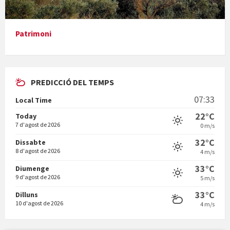
Presentació del llibre &quot;La mare&quot;, d'Emma Zafon
Patrimoni
PREDICCIÓ DEL TEMPS
En Bum
07:33
Local Time
22°C
Today
7 d'agost de 2026
0 m/s
32°C
Dissabte
8 d'agost de 2026
4 m/s
Vermuts a la Font. Hit parit
33°C
Diumenge
9 d'agost de 2026
5 m/s
33°C
Dilluns
10 d'agost de 2026
4 m/s