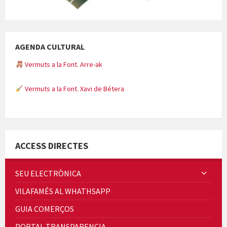
AGENDA CULTURAL
Vermuts a la Font. Arre-ak
Vermuts a la Font. Xavi de Bétera
Minicims
ACCESS DIRECTES
SEU ELECTRÒNICA
VILAFAMÉS AL WHATHSAPP
Quintà Culroja
GUIA COMERÇOS
PORTAL TRANSPARENCIA