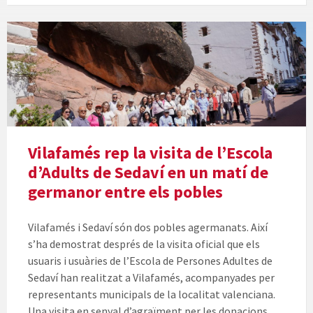
Vilafamés rep la visita de l’Escola
d’Adults de Sedaví en un matí de
germanor entre els pobles
Vilafamés i Sedaví són dos pobles agermanats. Així
s’ha demostrat després de la visita oficial que els
usuaris i usuàries de l’Escola de Persones Adultes de
Sedaví han realitzat a Vilafamés, acompanyades per
representants municipals de la localitat valenciana.
Una visita en senyal d’agraïment per les donacions