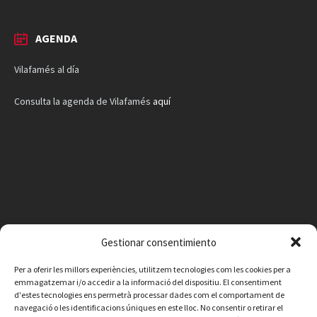
AGENDA
Vilafamés al día
Consulta la agenda de Vilafamés
aquí
Gestionar consentimiento
Per a oferir les millors experiències, utilitzem tecnologies com les cookies per a
emmagatzemar i/o accedir a la informació del dispositiu. El consentiment
d'estes tecnologies ens permetrà processar dades com el comportament de
navegació o les identificacions úniques en este lloc. No consentir o retirar el