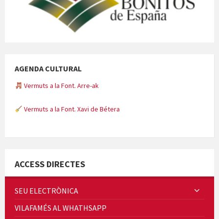
Vermuts a la Font. Arre-ak
AGENDA CULTURAL
Vermuts a la Font. Xavi de Bétera
Minicims
ACCESS DIRECTES
SEU ELECTRÒNICA
Quintà Culroja
VILAFAMÉS AL WHATHSAPP