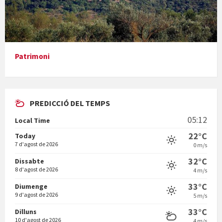
Presentació del llibre &quot;La mare&quot;, d'Emma Zafon
Patrimoni
En Bum
PREDICCIÓ DEL TEMPS
05:12
Local Time
22°C
Today
7 d'agost de 2026
0 m/s
32°C
Dissabte
Vermuts a la Font. Hit parit
8 d'agost de 2026
4 m/s
33°C
Diumenge
9 d'agost de 2026
5 m/s
33°C
Dilluns
10 d'agost de 2026
4 m/s