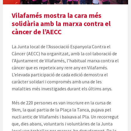
Vilafamés mostra la cara més
solidària amb la marxa contra el
càncer de l’AECC
La Junta local de l’Associació Espanyola Contra el
Càncer (AECC) ha organitzat, amb la col·laboració de
l’Ajuntament de Vilafamés, l’habitual marxa contra el
càncer que es repeteix any rere any en Vilafamés.
L’elevada participació de cada edició demostra el
caràcter solidari i compromés amb una de les
malalties més investigades durant els últims anys.
Més de 220 persones es van inscriure en la cursa de
9km, la qual partia de la Plaça la Tanca, pujava pel
nucli antic de Vilafamés i baixava al Pla. Un recorregut
que, dies abans, voluntaris i voluntàries de la Junta
local van treballar per marcar-ho degudament. De la