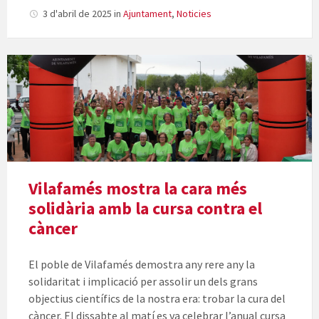
3 d'abril de 2025
in
Ajuntament
,
Noticies
Vilafamés mostra la cara més
solidària amb la cursa contra el
càncer
El poble de Vilafamés demostra any rere any la
solidaritat i implicació per assolir un dels grans
objectius científics de la nostra era: trobar la cura del
càncer. El dissabte al matí es va celebrar l’anual cursa