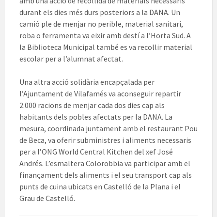
amb una acció de recollida de materials necessaris
durant els dies més durs posteriors a la DANA. Un
camió ple de menjar no perible, material sanitari,
roba o ferramenta va eixir amb destí a l’Horta Sud. A
la Biblioteca Municipal també es va recollir material
escolar per a l’alumnat afectat.
Una altra acció solidària encapçalada per
l’Ajuntament de Vilafamés va aconseguir repartir
2.000 racions de menjar cada dos dies cap als
habitants dels pobles afectats per la DANA. La
mesura, coordinada juntament amb el restaurant Pou
de Beca, va oferir subministres i aliments necessaris
per a l’ONG World Central Kitchen del xef José
Andrés. L’esmaltera Colorobbia va participar amb el
finançament dels aliments i el seu transport cap als
punts de cuina ubicats en Castelló de la Plana i el
Grau de Castelló.