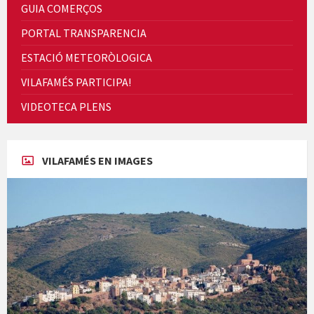
GUIA COMERÇOS
PORTAL TRANSPARENCIA
ESTACIÓ METEORÒLOGICA
Cicle de Cine i Dones rurals
VILAFAMÉS PARTICIPA!
Concerts al Museu
VIDEOTECA PLENS
VILAFAMÉS EN IMAGES
Concerts al Museu