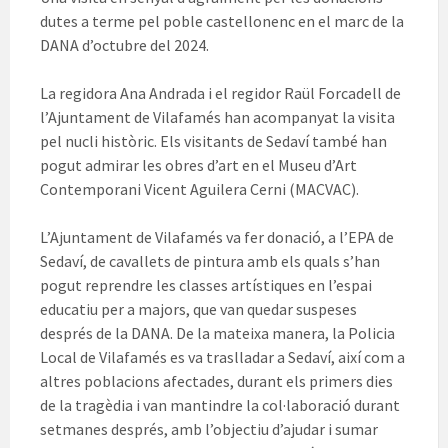
dutes a terme pel poble castellonenc en el marc de la
DANA d’octubre del 2024.
La regidora Ana Andrada i el regidor Raül Forcadell de
l’Ajuntament de Vilafamés han acompanyat la visita
pel nucli històric. Els visitants de Sedaví també han
pogut admirar les obres d’art en el Museu d’Art
Contemporani Vicent Aguilera Cerni (MACVAC).
L’Ajuntament de Vilafamés va fer donació, a l’EPA de
Sedaví, de cavallets de pintura amb els quals s’han
pogut reprendre les classes artístiques en l’espai
educatiu per a majors, que van quedar suspeses
després de la DANA. De la mateixa manera, la Policia
Local de Vilafamés es va traslladar a Sedaví, així com a
altres poblacions afectades, durant els primers dies
de la tragèdia i van mantindre la col·laboració durant
setmanes després, amb l’objectiu d’ajudar i sumar