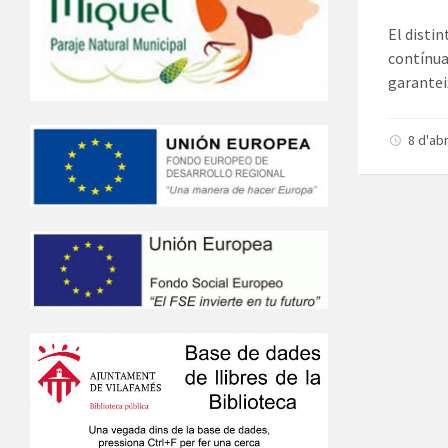
El distin
contínua,
garanteix
8 d'ab