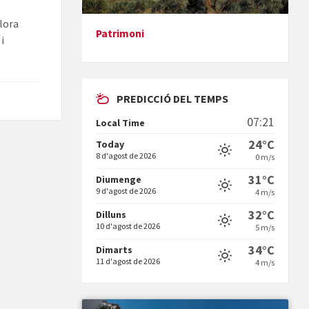
llora
Patrimoni
i
Presentació del llibre &quot;La
mare&quot;, d'Emma Zafon
PREDICCIÓ DEL TEMPS
07:21
Local Time
24°C
Today
8 d'agost de 2026
0 m/s
En Bum
31°C
Diumenge
9 d'agost de 2026
4 m/s
32°C
Dilluns
10 d'agost de 2026
5 m/s
34°C
Dimarts
11 d'agost de 2026
4 m/s
Vermuts a la Font. Hit parit