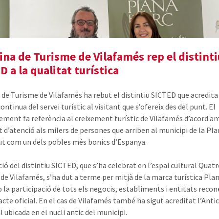
cina de Turisme de Vilafamés rep el distint
D a la qualitat turística
a de Turisme de Vilafamés ha rebut el distintiu SICTED que acredita
ontinua del servei turístic al visitant que s’ofereix des del punt. El
ement fa referència al creixement turístic de Vilafamés d’acord a
t d’atenció als milers de persones que arriben al municipi de la Pla
t com un dels pobles més bonics d’Espanya.
ió del distintiu SICTED, que s’ha celebrat en l’espai cultural Quatr
de Vilafamés, s’ha dut a terme per mitjà de la marca turística Pla
b la participació de tots els negocis, establiments i entitats reco
acte oficial. En el cas de Vilafamés també ha sigut acreditat l’Antic
l ubicada en el nucli antic del municipi.