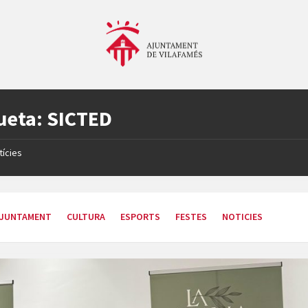
ueta:
SICTED
tícies
JUNTAMENT
CULTURA
ESPORTS
FESTES
NOTICIES