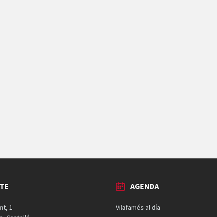
TE
AGENDA
nt, 1
Vilafamés al día