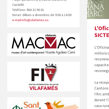
Castelló
Teléfono: 964 32 90 01
Horari: dilluns a divendres de 9:00 a 14:00
e-mail:info@vilafames.es
L’Ofi
SICTE
L’Oficin
millora c
reconeix
capacita
reconegu
La recepc
Cantons 
l’Arc am
durant l’
casa rura