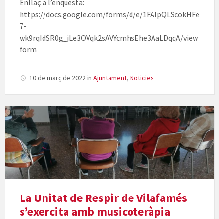
Enllaç a l’enquesta:
https://docs.google.com/forms/d/e/1FAIpQLScokHFe
7-
wk9rqIdSR0g_jLe3OVqk2sAVYcmhsEhe3AaLDqqA/view
form
10 de març de 2022
in
Ajuntament
,
Noticies
La Unitat de Respir de Vilafamés
s’exercita amb musicoteràpia