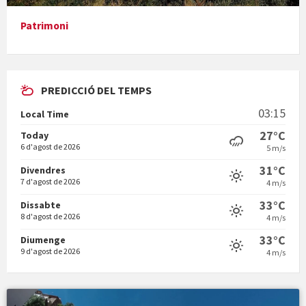
Patrimoni
Vigília pasqual
PREDICCIÓ DEL TEMPS
03:15
Local Time
27°C
Today
6 d'agost de 2026
5 m/s
31°C
Divendres
Minicims
7 d'agost de 2026
4 m/s
33°C
Dissabte
8 d'agost de 2026
4 m/s
33°C
Diumenge
9 d'agost de 2026
4 m/s