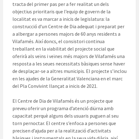
tracta del primer pas per a fer realitat un dels
objectius prioritaris que l’equip de govern de la
localitat es va marcar a inicis de legislatura: la
construcció d’un Centre de Dia adequat i preparat per
a albergar a persones majors de 60 anys residents a
Vilafamés. Així doncs, el consistori continua
treballant en la viabilitat del projecte social que
oferirà als veïns i veïnes més majors de Vilafamés una
resposta a les seues necessitats bàsiques sense haver
de desplaçar-se a altres municipis. El projecte s’inclou
en les ajudes de la Generalitat Valenciana en el marc
del Pla Convivint llançat a inicis de 2021.
El Centre de Dia de Vilafamés és un projecte que
preveu oferir un programa d’atenció diürna amb
capacitat perquè alguns dels usuaris puguen al seu
torn pernoctar. El centre s’enfoca a persones que
precisen d’ajuda per a la realització d’activitats
bàsiques i instrumentals en la seua vida diària, així