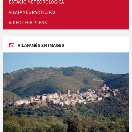
ESTACIÓ METEORÒLOGICA
VILAFAMÉS PARTICIPA!
En Bum
VIDEOTECA PLENS
VILAFAMÉS EN IMAGES
Paella monumental i TARDEO. Amics de la vaca
Diumenge de ressurecció