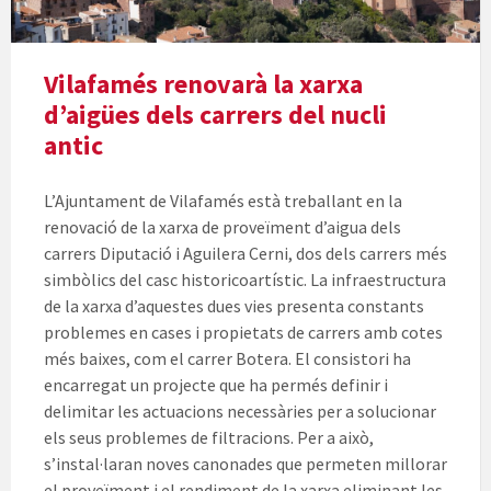
Vilafamés renovarà la xarxa
d’aigües dels carrers del nucli
antic
L’Ajuntament de Vilafamés està treballant en la
renovació de la xarxa de proveïment d’aigua dels
carrers Diputació i Aguilera Cerni, dos dels carrers més
simbòlics del casc historicoartístic. La infraestructura
de la xarxa d’aquestes dues vies presenta constants
problemes en cases i propietats de carrers amb cotes
més baixes, com el carrer Botera. El consistori ha
encarregat un projecte que ha permés definir i
delimitar les actuacions necessàries per a solucionar
els seus problemes de filtracions. Per a això,
s’instal·laran noves canonades que permeten millorar
el proveïment i el rendiment de la xarxa eliminant les