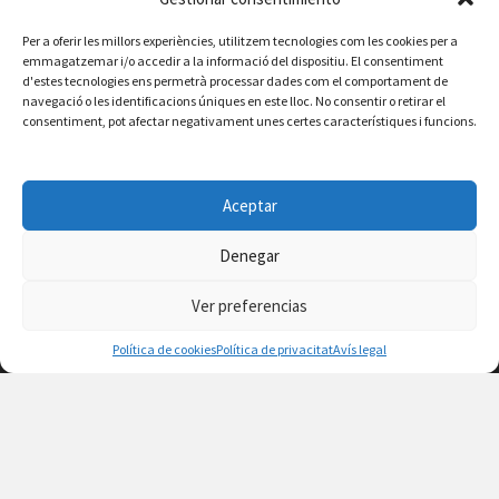
Vilafamés al día
Per a oferir les millors experiències, utilitzem tecnologies com les cookies per a
emmagatzemar i/o accedir a la informació del dispositiu. El consentiment
Consulta la agenda de Vilafamés
aquí
d'estes tecnologies ens permetrà processar dades com el comportament de
navegació o les identificacions úniques en este lloc. No consentir o retirar el
consentiment, pot afectar negativament unes certes característiques i funcions.
Aceptar
Denegar
Ver preferencias
Política de cookies
Política de privacitat
Avís legal
Facebook
Instagram
X
YouTube
Email