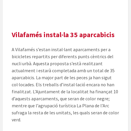
Vilafamés instal·la 35 aparcabicis
A Vilafamés s’estan instal·lant aparcaments per a
bicicletes repartits per diferents punts cèntrics del
nucli urbà. Aquesta proposta s’està realitzant
actualment i estarà completada amb un total de 35
aparcabicis. La major part de les peces ja han sigut
col·locades. Els treballs d’instal·lació encara no han
finalitzat. L’Ajuntament de la localitat ha finançat 10
d’aquests aparcaments, que seran de color negre;
mentre que l’agrupació turística La Plana de l’Arc
sufraga la resta de les unitats, les quals seran de color
verd.