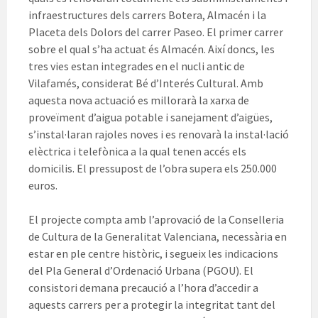
infraestructures dels carrers Botera, Almacén i la
Placeta dels Dolors del carrer Paseo. El primer carrer
sobre el qual s’ha actuat és Almacén. Així doncs, les
tres vies estan integrades en el nucli antic de
Vilafamés, considerat Bé d’Interés Cultural. Amb
aquesta nova actuació es millorarà la xarxa de
proveïment d’aigua potable i sanejament d’aigües,
s’instal·laran rajoles noves i es renovarà la instal·lació
elèctrica i telefònica a la qual tenen accés els
domicilis. El pressupost de l’obra supera els 250.000
euros.
El projecte compta amb l’aprovació de la Conselleria
de Cultura de la Generalitat Valenciana, necessària en
estar en ple centre històric, i segueix les indicacions
del Pla General d’Ordenació Urbana (PGOU). El
consistori demana precaució a l’hora d’accedir a
aquests carrers per a protegir la integritat tant del