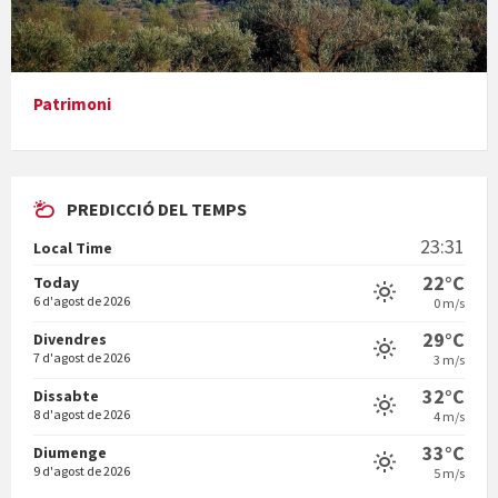
Presentació del llibre &quot;La mare&quot;, d'Emma Zafon
Patrimoni
PREDICCIÓ DEL TEMPS
En Bum
23:31
Local Time
22°C
Today
6 d'agost de 2026
0 m/s
29°C
Divendres
7 d'agost de 2026
3 m/s
Vermuts a la Font. Hit parit
32°C
Dissabte
8 d'agost de 2026
4 m/s
33°C
Diumenge
9 d'agost de 2026
5 m/s