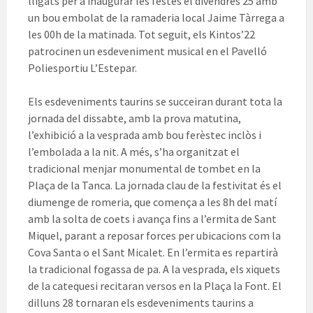
lligats per a inaugurar les festes el divendres 25 amb
un bou embolat de la ramaderia local Jaime Tàrrega a
les 00h de la matinada. Tot seguit, els Kintos’22
patrocinen un esdeveniment musical en el Pavelló
Poliesportiu L’Estepar.
Els esdeveniments taurins se succeiran durant tota la
jornada del dissabte, amb la prova matutina,
l’exhibició a la vesprada amb bou ferèstec inclòs i
l’embolada a la nit. A més, s’ha organitzat el
tradicional menjar monumental de tombet en la
Plaça de la Tanca. La jornada clau de la festivitat és el
diumenge de romeria, que comença a les 8h del matí
amb la solta de coets i avança fins a l’ermita de Sant
Miquel, parant a reposar forces per ubicacions com la
Cova Santa o el Sant Micalet. En l’ermita es repartirà
la tradicional fogassa de pa. A la vesprada, els xiquets
de la catequesi recitaran versos en la Plaça la Font. El
dilluns 28 tornaran els esdeveniments taurins a