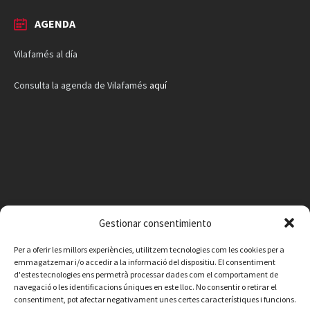
AGENDA
Vilafamés al día
Consulta la agenda de Vilafamés
aquí
Gestionar consentimiento
Per a oferir les millors experiències, utilitzem tecnologies com les cookies per a
emmagatzemar i/o accedir a la informació del dispositiu. El consentiment
d'estes tecnologies ens permetrà processar dades com el comportament de
navegació o les identificacions úniques en este lloc. No consentir o retirar el
consentiment, pot afectar negativament unes certes característiques i funcions.