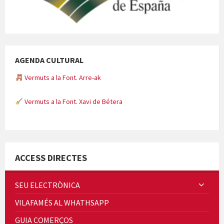
AGENDA CULTURAL
Vermuts a la Font. Arre-ak
Vermuts a la Font. Xavi de Bétera
Minicims
ACCESS DIRECTES
SEU ELECTRÒNICA
VILAFAMÉS AL WHATHSAPP
Quintà Culroja
GUIA COMERÇOS