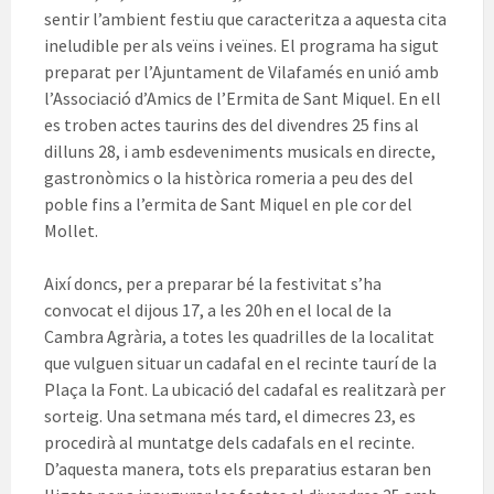
sentir l’ambient festiu que caracteritza a aquesta cita
ineludible per als veïns i veïnes. El programa ha sigut
preparat per l’Ajuntament de Vilafamés en unió amb
l’Associació d’Amics de l’Ermita de Sant Miquel. En ell
es troben actes taurins des del divendres 25 fins al
dilluns 28, i amb esdeveniments musicals en directe,
gastronòmics o la històrica romeria a peu des del
poble fins a l’ermita de Sant Miquel en ple cor del
Mollet.
Així doncs, per a preparar bé la festivitat s’ha
convocat el dijous 17, a les 20h en el local de la
Cambra Agrària, a totes les quadrilles de la localitat
que vulguen situar un cadafal en el recinte taurí de la
Plaça la Font. La ubicació del cadafal es realitzarà per
sorteig. Una setmana més tard, el dimecres 23, es
procedirà al muntatge dels cadafals en el recinte.
D’aquesta manera, tots els preparatius estaran ben