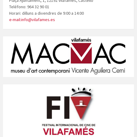
Plaça Ajuntament, 1, 12192 Vilafamés, Castelló
Teléfono: 964 32 90 01
Horari: dilluns a divendres de 9:00 a 14:00
e-mail:info@vilafames.es