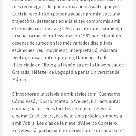
més reconeguts del panorama audiovisual espanyol.
L’actriu recollirà en persona aquest premi a tota una
trajectòria, destacant en ella el seu compromís amb
el món del curtmetratge. Actriu i intèrpret. Comença
la seua formació professional en 1982 participant en
desenes de cursos en les més variades disciplines
escèniques: veu, moviment, interpretació, màscara
neutra, dansa contemporània, flamenc, etc. És
llicenciada en Filologia Hispànica per la Universitat de
Granada, i Màster de Logopèdia per la Universitat de
Múrcia.
S’incorpora a la televisió amb sèries com ‘Cuéntame
Cómo Pasó’, ‘Doctor Mateo’ o ‘Velvet’. En l’actualitat
compagina les seues facetes de teatre, televisió i
cinema. En el teatre, des de la seua pròpia companyia
amb l’obra ‘Los días de la nieve’ d’Alberto Conejero.
En televisió, participant en sèries com ‘Lontano da te’