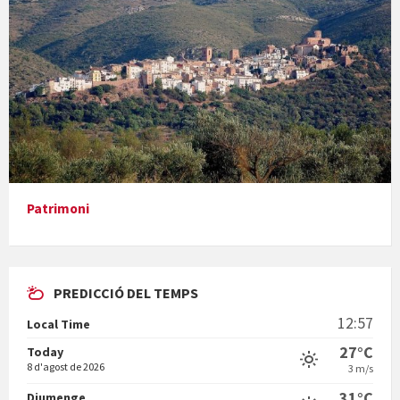
Concerts al Museu
Presentació del llibre &quot;La mare&quot;, d'Emma Zafon
Patrimoni
PREDICCIÓ DEL TEMPS
En Bum
12:57
Local Time
27°C
Today
8 d'agost de 2026
3 m/s
31°C
Diumenge