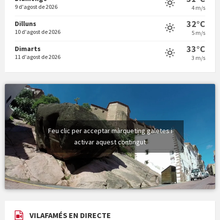
9 d'agost de 2026
4 m/s
Vermuts a la Font. Hit parit
32°C
Dilluns
10 d'agost de 2026
5 m/s
33°C
Dimarts
11 d'agost de 2026
3 m/s
Feu clic per acceptar màrqueting galetes i
activar aquest contingut
VILAFAMÉS EN DIRECTE