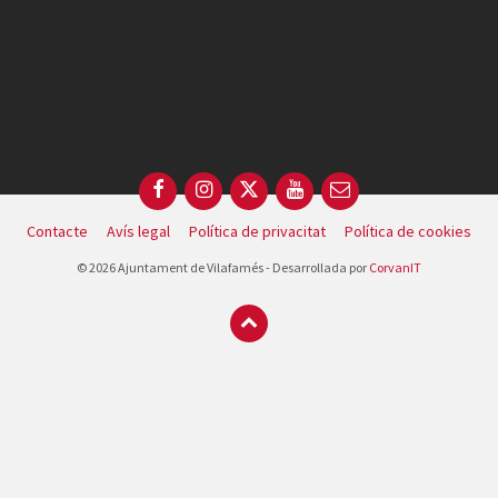
Facebook
Instagram
X
YouTube
Email
Contacte
Avís legal
Política de privacitat
Política de cookies
© 2026 Ajuntament de Vilafamés - Desarrollada por
CorvanIT