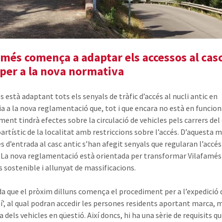
amés comença a adaptar els accessos al cas
 per a la nova normativa
 està adaptant tots els senyals de tràfic d’accés al nucli antic en
ia a la nova reglamentació que, tot i que encara no està en funci
ent tindrà efectes sobre la circulació de vehicles pels carrers del
oartístic de la localitat amb restriccions sobre l’accés. D’aquesta 
es d’entrada al casc antic s’han afegit senyals que regularan l’accés
. La nova reglamentació està orientada per transformar Vilafamés
s sostenible i allunyat de massificacions.
da que el pròxim dilluns comença el procediment per a l’expedició 
eí’, al qual podran accedir les persones residents aportant marca, 
 dels vehicles en qüestió. Així doncs, hi ha una sèrie de requisits q