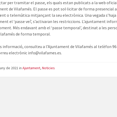
tar per tramitar el passe, els quals estan publicats a la web oficia
ment de Vilafamés. El passe es pot sol·licitar de forma presencial 
nt o telemàtica mitjançant la seu electrònica. Una vegada s’haja 
ent el ‘passe veí’, s’activaran les restriccions. L’ajuntament info
oment. Més endavant amb el ‘passe temporal’, destinat a les pers
Vilafamés de forma temporal.
s informació, consulteu a l’Ajuntament de Vilafamés al telèfon 96
correu electrònic info@vilafames.es.
juny de 2021
in
Ajuntament
,
Noticies