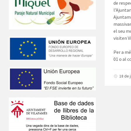
de respec
l’Ajunta
Ajuntame
massivam
el seu m
visiten 
Per a mé
01 o al 
18 de 