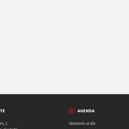
TE
AGENDA
nt, 1
Vilafamés al día