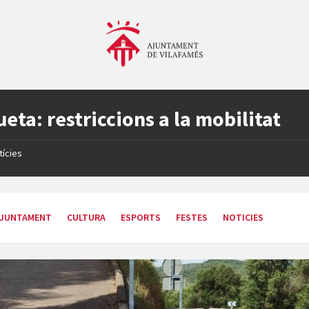
ueta:
restriccions a la mobilitat
tícies
JUNTAMENT
CULTURA
ESPORTS
FESTES
NOTICIES