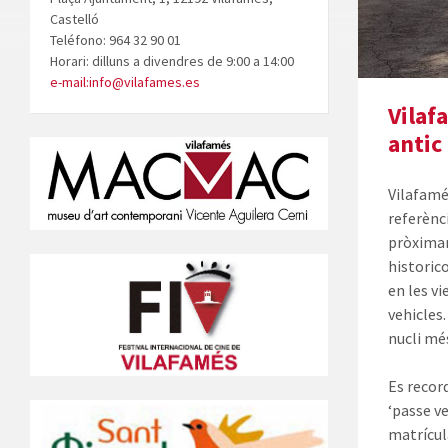
Castelló
Teléfono: 964 32 90 01
Horari: dilluns a divendres de 9:00 a 14:00
e-mail:info@vilafames.es
Vilaf
antic
Vilafamés
referènc
pròximam
historic
en les vi
vehicles
nucli mé
Es recor
‘passe v
matrícula