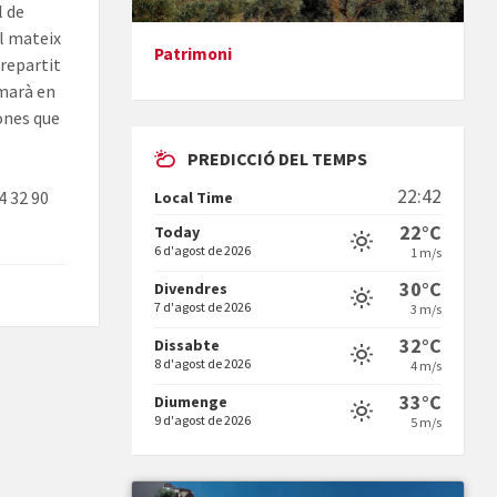
l de
al mateix
Patrimoni
repartit
Presentació del llibre &quot;La
rmarà en
mare&quot;, d'Emma Zafon
ones que
PREDICCIÓ DEL TEMPS
22:42
4 32 90
Local Time
22°C
Today
6 d'agost de 2026
1 m/s
En Bum
30°C
Divendres
7 d'agost de 2026
3 m/s
32°C
Dissabte
8 d'agost de 2026
4 m/s
33°C
Diumenge
9 d'agost de 2026
5 m/s
Vermuts a la Font. Hit parit