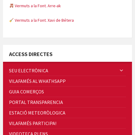
Vermuts a la Font. Arre-ak
Vermuts a la Font. Xavi de Bétera
Minicims
ACCESS DIRECTES
SEU ELECTRÒNICA
VILAFAMÉS AL WHATHSAPP
Quintà Culroja
GUIA COMERÇOS
PORTAL TRANSPARENCIA
ESTACIÓ METEORÒLOGICA
VILAFAMÉS PARTICIPA!
Cicle de Cine i Dones rurals
VIDEOTECA PLENS