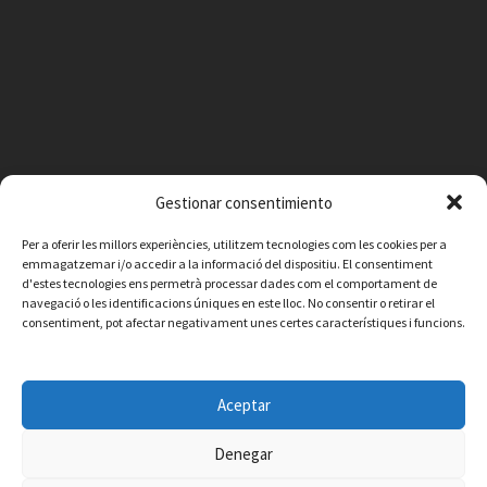
Gestionar consentimiento
Per a oferir les millors experiències, utilitzem tecnologies com les cookies per a
emmagatzemar i/o accedir a la informació del dispositiu. El consentiment
d'estes tecnologies ens permetrà processar dades com el comportament de
navegació o les identificacions úniques en este lloc. No consentir o retirar el
consentiment, pot afectar negativament unes certes característiques i funcions.
Facebook
Instagram
X
YouTube
Email
Aceptar
Contacte
Avís legal
Política de privacitat
Política de cookies
© 2026 Ajuntament de Vilafamés - Desarrollada por
CorvanIT
Denegar