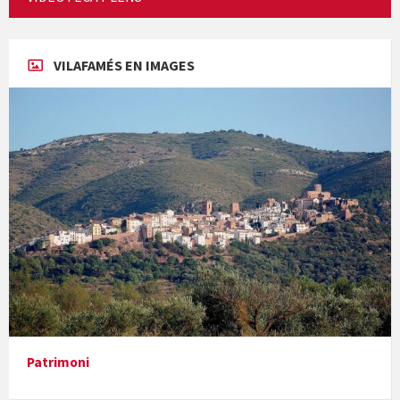
Concerts al Museu
VILAFAMÉS EN IMAGES
Concerts al Museu
Presentació del llibre &quot;La mare&quot;, d'Emma Zafon
Patrimoni