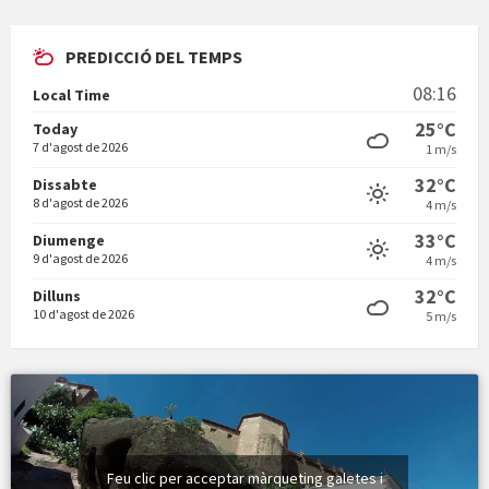
PREDICCIÓ DEL TEMPS
En Bum
08:16
Local Time
25°C
Today
7 d'agost de 2026
1 m/s
32°C
Dissabte
8 d'agost de 2026
4 m/s
Vermuts a la Font. Hit parit
33°C
Diumenge
9 d'agost de 2026
4 m/s
32°C
Dilluns
10 d'agost de 2026
5 m/s
Feu clic per acceptar màrqueting galetes i