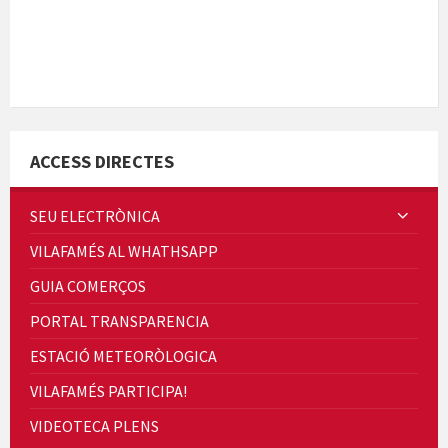
Quintà Culroja
ACCESS DIRECTES
SEU ELECTRÒNICA
VILAFAMÉS AL WHATHSAPP
Cicle de Cine i Dones rurals
GUIA COMERÇOS
Concerts al Museu
PORTAL TRANSPARENCIA
ESTACIÓ METEORÒLOGICA
VILAFAMÉS PARTICIPA!
VIDEOTECA PLENS