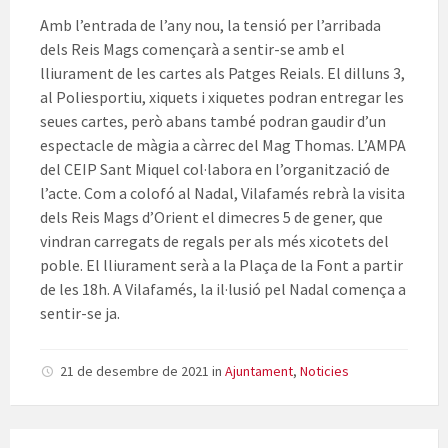
Amb l’entrada de l’any nou, la tensió per l’arribada
dels Reis Mags començarà a sentir-se amb el
lliurament de les cartes als Patges Reials. El dilluns 3,
al Poliesportiu, xiquets i xiquetes podran entregar les
seues cartes, però abans també podran gaudir d’un
espectacle de màgia a càrrec del Mag Thomas. L’AMPA
del CEIP Sant Miquel col·labora en l’organització de
l’acte. Com a colofó al Nadal, Vilafamés rebrà la visita
dels Reis Mags d’Orient el dimecres 5 de gener, que
vindran carregats de regals per als més xicotets del
poble. El lliurament serà a la Plaça de la Font a partir
de les 18h. A Vilafamés, la il·lusió pel Nadal comença a
sentir-se ja.
21 de desembre de 2021
in
Ajuntament
,
Noticies