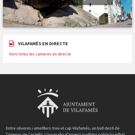
VILAFAMÉS EN DIRECTE
Vore totes les cameres en directe
Entre oliveres i ametllers treu el cap Vilafamés, un bell destí de
l’interior de Castelló. L’orografia d’aquest acollidor poble ha influït