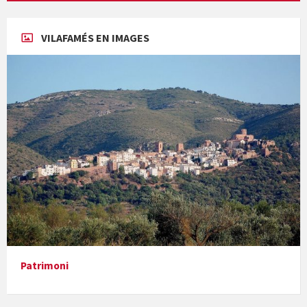
Concerts al Museu
VILAFAMÉS EN IMAGES
Presentació del llibre &quot;La mare&quot;, d'Emma Zafon
En Bum
Patrimoni