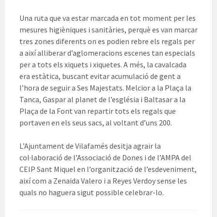
Una ruta que va estar marcada en tot moment per les
mesures higièniques i sanitàries, perquè es van marcar
tres zones diferents on es podien rebre els regals per
a així alliberar d’aglomeracions escenes tan especials
per a tots els xiquets i xiquetes. A més, la cavalcada
era estàtica, buscant evitar acumulació de gent a
l’hora de seguir a Ses Majestats. Melcior a la Plaça la
Tanca, Gaspar al planet de l’església i Baltasar a la
Plaça de la Font van repartir tots els regals que
portaven en els seus sacs, al voltant d’uns 200.
L’Ajuntament de Vilafamés desitja agrair la
col·laboració de l’Associació de Dones i de l’AMPA del
CEIP Sant Miquel en l’organització de l’esdeveniment,
així com a Zenaida Valero i a Reyes Verdoy sense les
quals no haguera sigut possible celebrar-lo.