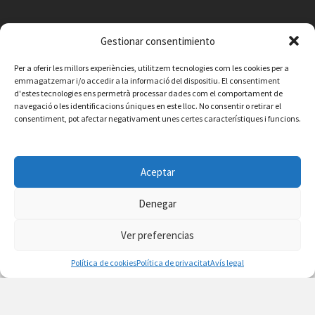
Gestionar consentimiento
Per a oferir les millors experiències, utilitzem tecnologies com les cookies per a
emmagatzemar i/o accedir a la informació del dispositiu. El consentiment
d'estes tecnologies ens permetrà processar dades com el comportament de
navegació o les identificacions úniques en este lloc. No consentir o retirar el
consentiment, pot afectar negativament unes certes característiques i funcions.
Aceptar
Denegar
Facebook
Instagram
X
YouTube
Email
Ver preferencias
Contacte
Avís legal
Política de privacitat
Política de cookies
Política de cookies
Política de privacitat
Avís legal
© 2026 Ajuntament de Vilafamés - Desarrollada por
CorvanIT