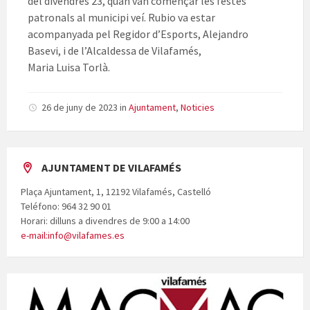
del divendres 23, quan van començar les festes
patronals al municipi veí. Rubio va estar
acompanyada pel Regidor d’Esports, Alejandro
Basevi, i de l’Alcaldessa de Vilafamés,
Maria Luisa Torlà.
26 de juny de 2023
in
Ajuntament
,
Noticies
AJUNTAMENT DE VILAFAMÉS
Plaça Ajuntament, 1, 12192 Vilafamés, Castelló
Teléfono: 964 32 90 01
Horari: dilluns a divendres de 9:00 a 14:00
e-mail:info@vilafames.es