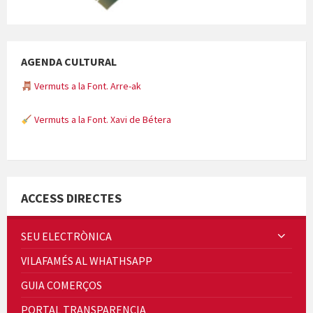
AGENDA CULTURAL
Vermuts a la Font. Arre-ak
Vermuts a la Font. Xavi de Bétera
Minicims
ACCESS DIRECTES
SEU ELECTRÒNICA
VILAFAMÉS AL WHATHSAPP
Quintà Culroja
GUIA COMERÇOS
PORTAL TRANSPARENCIA