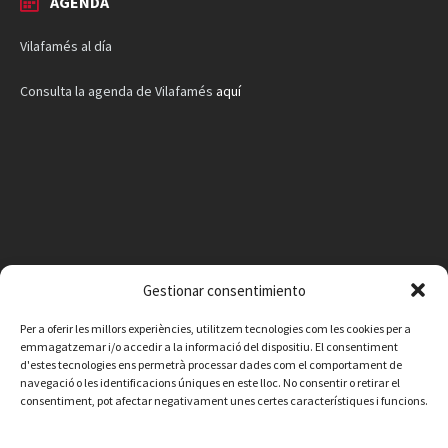
AGENDA
Vilafamés al día
Consulta la agenda de Vilafamés
aquí
Gestionar consentimiento
Per a oferir les millors experiències, utilitzem tecnologies com les cookies per a
emmagatzemar i/o accedir a la informació del dispositiu. El consentiment
d'estes tecnologies ens permetrà processar dades com el comportament de
navegació o les identificacions úniques en este lloc. No consentir o retirar el
consentiment, pot afectar negativament unes certes característiques i funcions.
Facebook
Instagram
X
YouTube
Email