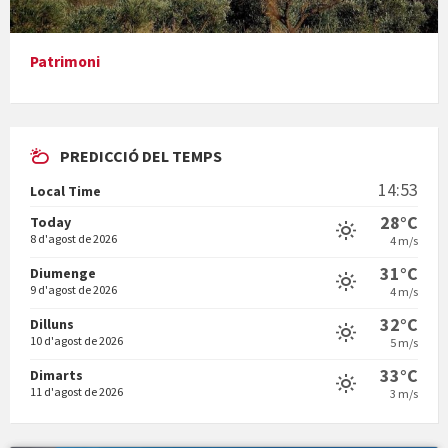
Presentació del llibre &quot;La mare&quot;, d'Emma Zafon
Patrimoni
PREDICCIÓ DEL TEMPS
En Bum
14:53
Local Time
28°C
Today
8 d'agost de 2026
4 m/s
31°C
Diumenge
9 d'agost de 2026
4 m/s
Vermuts a la Font. Hit parit
32°C
Dilluns
10 d'agost de 2026
5 m/s
33°C
Dimarts
11 d'agost de 2026
3 m/s