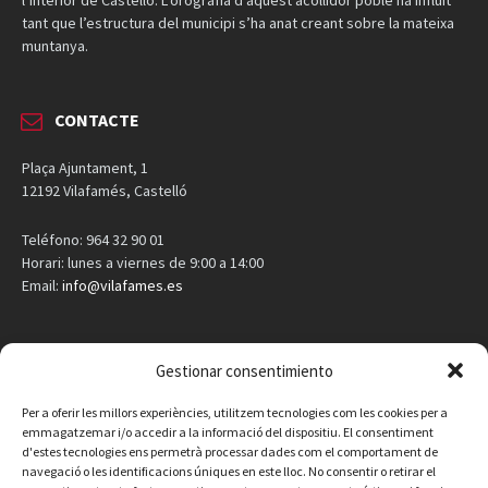
tant que l’estructura del municipi s’ha anat creant sobre la mateixa
muntanya.
CONTACTE
Plaça Ajuntament, 1
12192 Vilafamés, Castelló
Teléfono: 964 32 90 01
Horari: lunes a viernes de 9:00 a 14:00
Email:
info@vilafames.es
AGENDA
Gestionar consentimiento
Vilafamés al día
Per a oferir les millors experiències, utilitzem tecnologies com les cookies per a
emmagatzemar i/o accedir a la informació del dispositiu. El consentiment
d'estes tecnologies ens permetrà processar dades com el comportament de
Consulta la agenda de Vilafamés
aquí
navegació o les identificacions úniques en este lloc. No consentir o retirar el