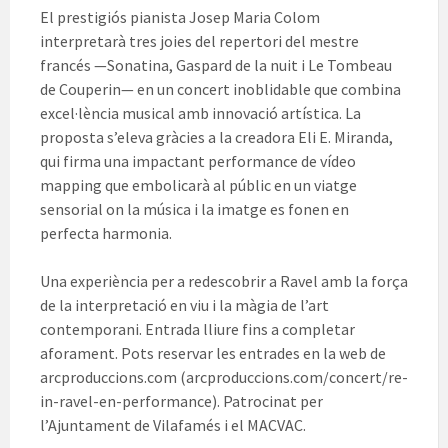
El prestigiós pianista Josep Maria Colom
interpretarà tres joies del repertori del mestre
francés —Sonatina, Gaspard de la nuit i Le Tombeau
de Couperin— en un concert inoblidable que combina
excel·lència musical amb innovació artística. La
proposta s’eleva gràcies a la creadora Eli E. Miranda,
qui firma una impactant performance de vídeo
mapping que embolicarà al públic en un viatge
sensorial on la música i la imatge es fonen en
perfecta harmonia.
Una experiència per a redescobrir a Ravel amb la força
de la interpretació en viu i la màgia de l’art
contemporani. Entrada lliure fins a completar
aforament. Pots reservar les entrades en la web de
arcproduccions.com (arcproduccions.com/concert/re-
in-ravel-en-performance). Patrocinat per
l’Ajuntament de Vilafamés i el MACVAC.