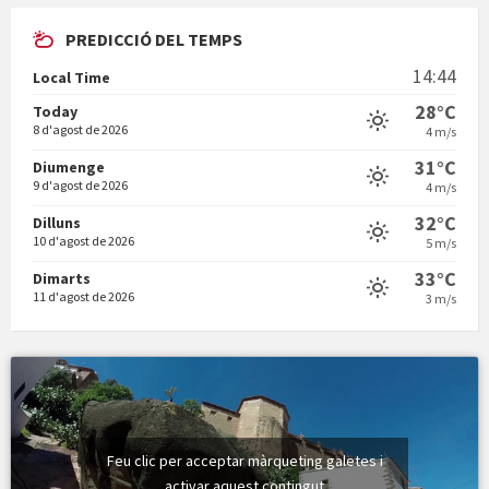
PREDICCIÓ DEL TEMPS
En Bum
14:44
Local Time
28°C
Today
8 d'agost de 2026
4 m/s
31°C
Diumenge
9 d'agost de 2026
4 m/s
Vermuts a la Font. Hit parit
32°C
Dilluns
10 d'agost de 2026
5 m/s
33°C
Dimarts
11 d'agost de 2026
3 m/s
Feu clic per acceptar màrqueting galetes i
activar aquest contingut