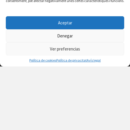
consentiment, pot afectar negativament unes certes característiques i funcions.
Aceptar
Denegar
Ver preferencias
Política de cookies
Política de privacitat
Avís legal
Facebook
Instagram
X
YouTube
Email
Contacte
Avís legal
Política de privacitat
Política de cookies
© 2026 Ajuntament de Vilafamés - Desarrollada por
CorvanIT