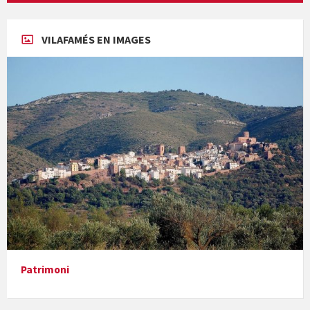
Concerts al Museu
VILAFAMÉS EN IMAGES
Concerts al Museu
Presentació del llibre &quot;La mare&quot;, d'Emma Zafon
Patrimoni