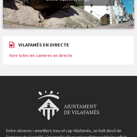
VILAFAMÉS EN DIRECTE
Vore totes les cameres en directe
Entre oliveres i ametllers treu el cap Vilafamés, un bell destí de
l’interior de Castelló. L’orografia d’aquest acollidor poble ha influït