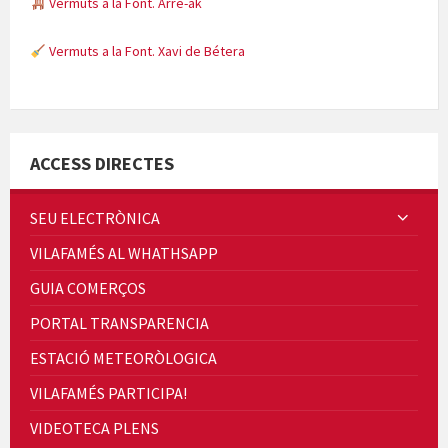
Vermuts a la Font. Arre-ak
Vermuts a la Font. Xavi de Bétera
Minicims
ACCESS DIRECTES
SEU ELECTRÒNICA
VILAFAMÉS AL WHATHSAPP
Quintà Culroja
GUIA COMERÇOS
PORTAL TRANSPARENCIA
ESTACIÓ METEORÒLOGICA
VILAFAMÉS PARTICIPA!
Cicle de Cine i Dones rurals
VIDEOTECA PLENS