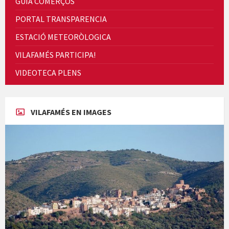
GUIA COMERÇOS
Concerts al Museu
PORTAL TRANSPARENCIA
ESTACIÓ METEORÒLOGICA
VILAFAMÉS PARTICIPA!
VIDEOTECA PLENS
Concerts al Museu
VILAFAMÉS EN IMAGES
Presentació del llibre &quot;La mare&quot;, d'Emma Zafon