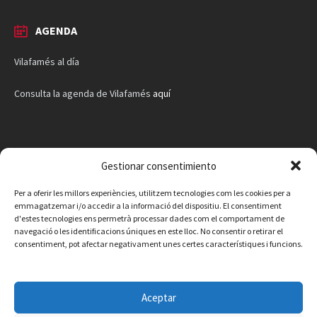
AGENDA
Vilafamés al día
Consulta la agenda de Vilafamés
aquí
Gestionar consentimiento
Per a oferir les millors experiències, utilitzem tecnologies com les cookies per a
emmagatzemar i/o accedir a la informació del dispositiu. El consentiment
d'estes tecnologies ens permetrà processar dades com el comportament de
navegació o les identificacions úniques en este lloc. No consentir o retirar el
consentiment, pot afectar negativament unes certes característiques i funcions.
Aceptar