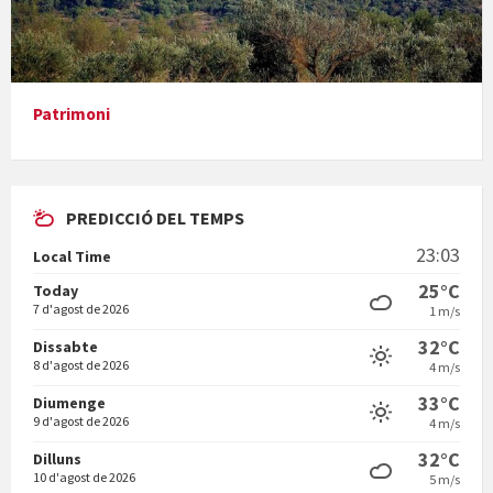
En Bum
Patrimoni
PREDICCIÓ DEL TEMPS
Vermuts a la Font. Hit parit
23:03
Local Time
Vermuts a la Font. Arre-ak
25°C
Today
7 d'agost de 2026
1 m/s
32°C
Dissabte
8 d'agost de 2026
4 m/s
33°C
Diumenge
9 d'agost de 2026
4 m/s
32°C
Dilluns
10 d'agost de 2026
5 m/s