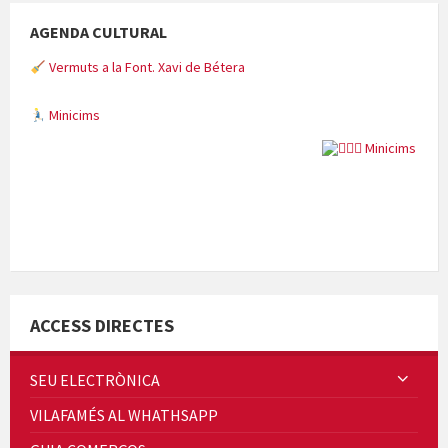
AGENDA CULTURAL
Vermuts a la Font. Xavi de Bétera
Minicims
Quintà Culroja
ACCESS DIRECTES
SEU ELECTRÒNICA
VILAFAMÉS AL WHATHSAPP
Cicle de Cine i Dones rurals