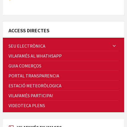
Minicims
ACCESS DIRECTES
SEU ELECTRÒNICA
VILAFAMÉS AL WHATHSAPP
Quintà Culroja
GUIA COMERÇOS
PORTAL TRANSPARENCIA
ESTACIÓ METEORÒLOGICA
VILAFAMÉS PARTICIPA!
Cicle de Cine i Dones rurals
VIDEOTECA PLENS
Concerts al Museu