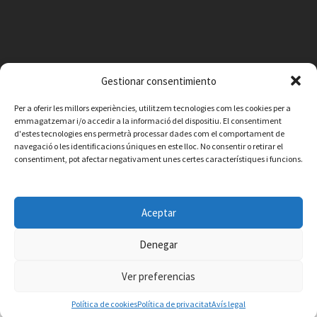
Gestionar consentimiento
Per a oferir les millors experiències, utilitzem tecnologies com les cookies per a
emmagatzemar i/o accedir a la informació del dispositiu. El consentiment
d'estes tecnologies ens permetrà processar dades com el comportament de
navegació o les identificacions úniques en este lloc. No consentir o retirar el
consentiment, pot afectar negativament unes certes característiques i funcions.
Facebook
Instagram
X
YouTube
Email
Aceptar
Contacte
Avís legal
Política de privacitat
Política de cookies
© 2026 Ajuntament de Vilafamés - Desarrollada por
CorvanIT
Denegar
Ver preferencias
Política de cookies
Política de privacitat
Avís legal