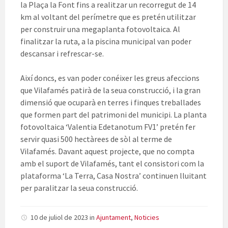
la Plaça la Font fins a realitzar un recorregut de 14
km al voltant del perímetre que es pretén utilitzar
per construir una megaplanta fotovoltaica. Al
finalitzar la ruta, a la piscina municipal van poder
descansar i refrescar-se.
Així doncs, es van poder conéixer les greus afeccions
que Vilafamés patirà de la seua construcció, i la gran
dimensió que ocuparà en terres i finques treballades
que formen part del patrimoni del municipi. La planta
fotovoltaica ‘Valentia Edetanotum FV1’ pretén fer
servir quasi 500 hectàrees de sòl al terme de
Vilafamés. Davant aquest projecte, que no compta
amb el suport de Vilafamés, tant el consistori com la
plataforma ‘La Terra, Casa Nostra’ continuen lluitant
per paralitzar la seua construcció.
10 de juliol de 2023
in
Ajuntament
,
Noticies