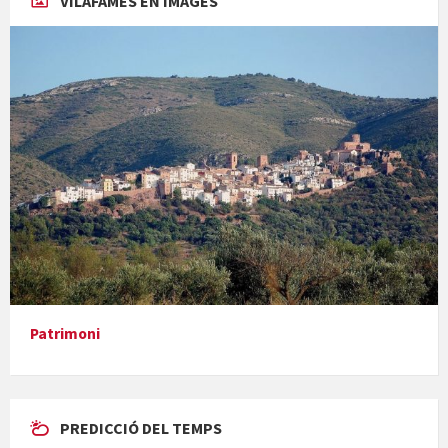
VILAFAMÉS EN IMAGES
Concerts al Museu
Presentació del llibre &quot;La mare&quot;, d'Emma Zafon
Patrimoni
PREDICCIÓ DEL TEMPS
En Bum