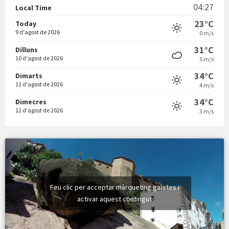
04:27
Local Time
23°C
Today
9 d'agost de 2026
0 m/s
31°C
Dilluns
10 d'agost de 2026
5 m/s
Vermuts a la Font. Hit parit
34°C
Dimarts
11 d'agost de 2026
4 m/s
34°C
Dimecres
12 d'agost de 2026
3 m/s
Feu clic per acceptar màrqueting galetes i
activar aquest contingut