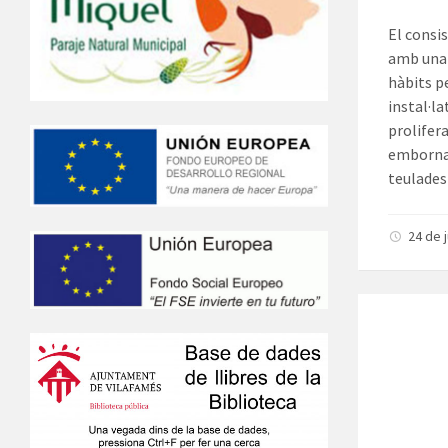
El consi
amb una 
hàbits p
instal·l
prolifer
embornal
teulades 
24 de 