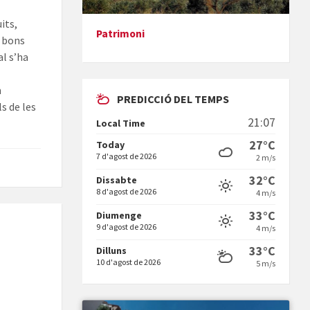
its,
Patrimoni
i bons
Presentació del llibre &quot;La
al s’ha
mare&quot;, d'Emma Zafon
m
PREDICCIÓ DEL TEMPS
s de les
21:07
Local Time
27°C
Today
7 d'agost de 2026
2 m/s
En Bum
32°C
Dissabte
8 d'agost de 2026
4 m/s
33°C
Diumenge
9 d'agost de 2026
4 m/s
33°C
Dilluns
10 d'agost de 2026
5 m/s
Vermuts a la Font. Hit parit