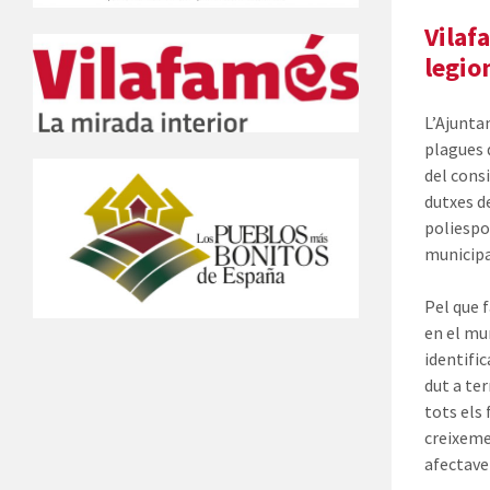
Vilaf
legio
L’Ajunta
plagues 
del consi
dutxes de
poliespo
municipal
Pel que 
en el mu
identifi
dut a te
tots els 
creixeme
afectave