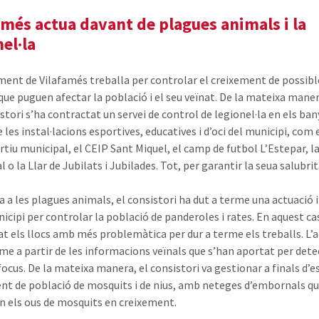
amés actua davant de plagues animals i la
nel·la
ment de Vilafamés treballa per controlar el creixement de possibl
que puguen afectar la població i el seu veïnat. De la mateixa maner
stori s’ha contractat un servei de control de legionel·la en els bany
 les instal·lacions esportives, educatives i d’oci del municipi, com 
rtiu municipal, el CEIP Sant Miquel, el camp de futbol L’Estepar, la
 o la Llar de Jubilats i Jubilades. Tot, per garantir la seua salubrit
fa a les plagues animals, el consistori ha dut a terme una actuació 
nicipi per controlar la població de panderoles i rates. En aquest ca
cat els llocs amb més problemàtica per dur a terme els treballs. L’a
rme a partir de les informacions veïnals que s’han aportat per dete
focus. De la mateixa manera, el consistori va gestionar a finals d’es
nt de població de mosquits i de nius, amb neteges d’embornals q
n els ous de mosquits en creixement.