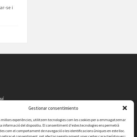
ar-se i
uí
Gestionar consentimiento
les millors experiències, utilitzem tecnologies com les cookies per a emmagatzemar
 la informació del dispositiu. El consentiment d'estes tecnologies ens permetrà
es com el comportament de navegació o les identificacions úniques en este lloc.
o retirar el consentiment, pot afectar negativament unes certes característiques i