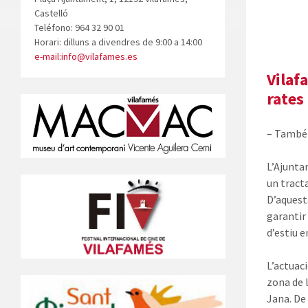
Castelló
Teléfono: 964 32 90 01
Horari: dilluns a divendres de 9:00 a 14:00
e-mail:info@vilafames.es
Vilaf
rates
– També 
L’Ajunta
un tract
D’aquest
garantir
d’estiu 
L’actuaci
zona de 
Jana. De