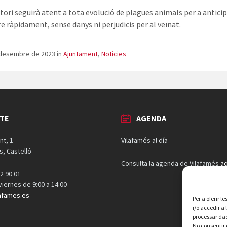
stori seguirà atent a tota evolució de plagues animals per a anticip
e ràpidament, sense danys ni perjudicis per al veïnat.
 desembre de 2023
in
Ajuntament
,
Noticies
TE
AGENDA
nt, 1
Vilafamés al día
s, Castelló
Consulta la agenda de Vilafamés
aq
2 90 01
 viernes de 9:00 a 14:00
afames.es
Per a oferir 
i/o accedir a
processar dad
No consentir 