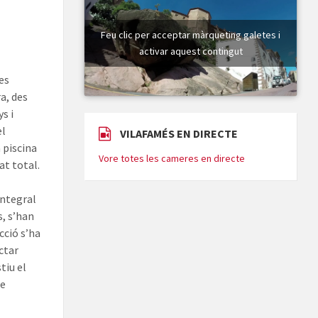
Feu clic per acceptar màrqueting galetes i
activar aquest contingut
es
a, des
s i
el
VILAFAMÉS EN DIRECTE
 piscina
Vore totes les cameres en directe
at total.
integral
s, s’han
cció s’ha
ctar
tiu el
ue