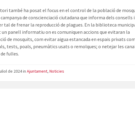
stori també ha posat el focus en el control de la població de mosqu
campanya de conscienciació ciutadana que informa dels consells 
er tal de frenar la reproducció de plagues. En la biblioteca municip
at un panell informatiu on es comuniquen accions que evitaran la
ació de mosquits, com evitar aigua estancada en espais privats co
s, tests, poals, pneumàtics usats o remolques; o netejar les canal
de fulles.
juliol de 2024
in
Ajuntament
,
Noticies