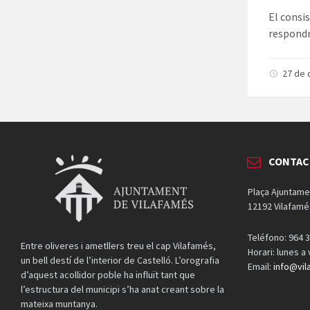
El consi
respondr
27 de
CONTAC
Plaça Ajuntame
12192 Vilafamé
Teléfono: 964 3
Entre oliveres i ametllers treu el cap Vilafamés,
Horari: lunes a
un bell destí de l’interior de Castelló. L’orografia
Email:
info@vil
d’aquest acollidor poble ha influït tant que
l’estructura del municipi s’ha anat creant sobre la
mateixa muntanya.