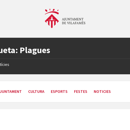
ueta:
Plagues
tícies
JUNTAMENT
CULTURA
ESPORTS
FESTES
NOTICIES