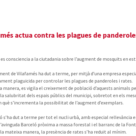
amés actua contra les plagues de panderole
es consciencia a la ciutadania sobre l’augment de mosquits en est
ment de Vilafamés ha dut a terme, per mitjà d’una empresa especi
ament plaguicida per controlar les plagues de panderoles i rates.
a manera, es vigila el creixement de població d’aquests animals pe
 la salubritat dels espais públics del municipi, sobretot en els mes
en què s’incrementa la possibilitat de l’augment d’exemplars.
ó s’ha dut a terme per tot el nucli urbà, amb especial rellevància e
l’avinguda Barceló pròxima a massa forestal i el barranc de la Font
 la mateixa manera, la presència de rates s’ha reduït al mínim.