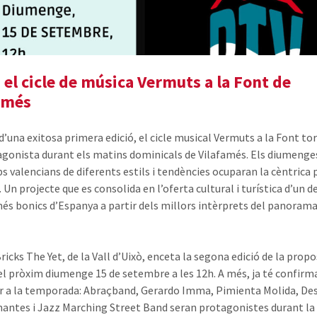
 el cicle de música Vermuts a la Font de
amés
d’una exitosa primera edició, el cicle musical Vermuts a la Font to
agonista durant els matins dominicals de Vilafamés. Els diumenges
ps valencians de diferents estils i tendències ocuparan la cèntrica 
 Un projecte que es consolida en l’oferta cultural i turística d’un d
és bonics d’Espanya a partir dels millors intèrprets del panoram
ricks The Yet, de la Vall d’Uixò, enceta la segona edició de la prop
el pròxim diumenge 15 de setembre a les 12h. A més, ja té confirm
 a la temporada: Abraçband, Gerardo Imma, Pimienta Molida, De
antes i Jazz Marching Street Band seran protagonistes durant l