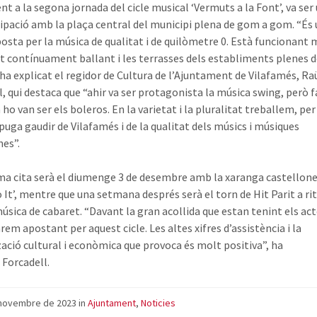
t a la segona jornada del cicle musical ‘Vermuts a la Font’, va ser 
cipació amb la plaça central del municipi plena de gom a gom. “És
osta per la música de qualitat i de quilòmetre 0. Està funcionant 
 contínuament ballant i les terrasses dels establiments plenes 
, ha explicat el regidor de Cultura de l’Ajuntament de Vilafamés, Ra
l, qui destaca que “ahir va ser protagonista la música swing, però 
o van ser els boleros. En la varietat i la pluralitat treballem, per
uga gaudir de Vilafamés i de la qualitat dels músics i músiques
nes”.
ma cita serà el diumenge 3 de desembre amb la xaranga castellon
o It’, mentre que una setmana després serà el torn de Hit Parit a r
música de cabaret. “Davant la gran acollida que estan tenint els act
em apostant per aquest cicle. Les altes xifres d’assistència i la
ació cultural i econòmica que provoca és molt positiva”, ha
 Forcadell.
 novembre de 2023
in
Ajuntament
,
Noticies