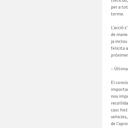
(reciclar
per a to
terme.
L’acció s
de maner
ja inclou
felicita 
pròximes
– Última
El consis
importan
nou impul
recollida
casc hist
vehicles,
de l’apro