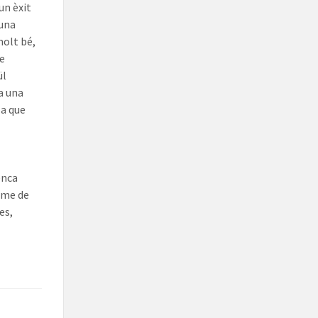
un èxit
 una
molt bé,
de
ül
fa una
 a que
enca
itme de
es,