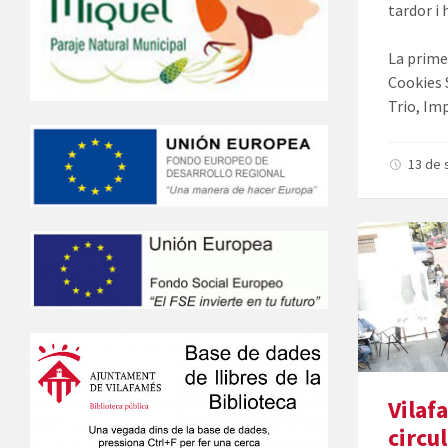
tardor i 
La prime
Cookies S
Trio, Im
13 de
Vilaf
circu