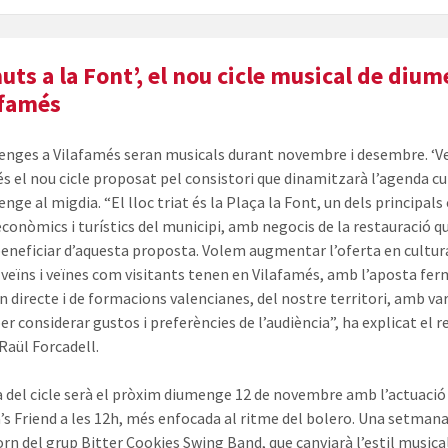
uts a la Font’, el nou cicle musical de diu
afamés
enges a Vilafamés seran musicals durant novembre i desembre. ‘V
 és el nou cicle proposat pel consistori que dinamitzarà l’agenda cu
nge al migdia. “El lloc triat és la Plaça la Font, un dels principals
 econòmics i turístics del municipi, amb negocis de la restauració q
eneficiar d’aquesta proposta. Volem augmentar l’oferta en cultura
 veïns i veïnes com visitants tenen en Vilafamés, amb l’aposta fer
n directe i de formacions valencianes, del nostre territori, amb va
per considerar gustos i preferències de l’audiència”, ha explicat el r
 Raül Forcadell.
a del cicle serà el pròxim diumenge 12 de novembre amb l’actuació
’s Friend a les 12h, més enfocada al ritme del bolero. Una setman
orn del grup Bitter Cookies Swing Band, que canviarà l’estil musica