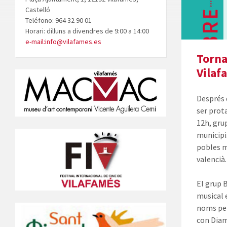
Castelló
Teléfono: 964 32 90 01
Horari: dilluns a divendres de 9:00 a 14:00
e-mail:info@vilafames.es
Torna
Vilaf
Després 
ser prot
12h, gru
municipi.
pobles m
valencià.
El grup B
musical 
noms per
con Diam