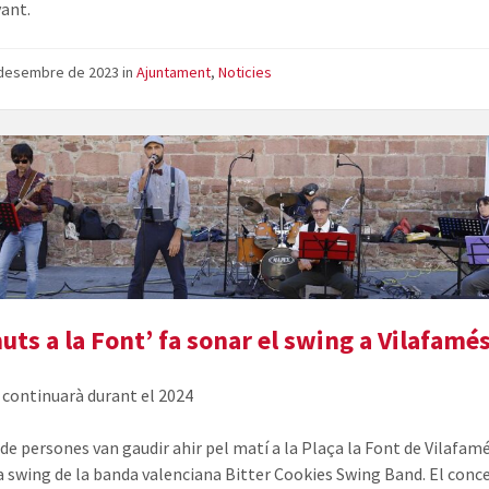
ant.
 desembre de 2023
in
Ajuntament
,
Noticies
uts a la Font’ fa sonar el swing a Vilafamé
e continuarà durant el 2024
de persones van gaudir ahir pel matí a la Plaça la Font de Vilafa
a swing de la banda valenciana Bitter Cookies Swing Band. El conce