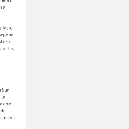
naments
n a
 plaça,
 segona
stori es
rant les
rà un
 la
a en el
amb
à pendent