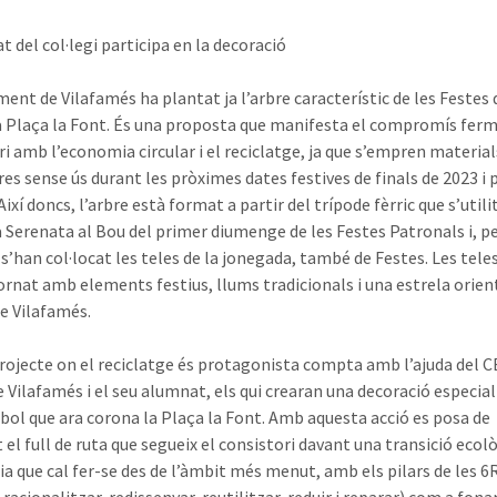
t del col·legi participa en la decoració
ent de Vilafamés ha plantat ja l’arbre característic de les Festes 
la Plaça la Font. És una proposta que manifesta el compromís ferm
i amb l’economia circular i el reciclatge, ja que s’empren material
es sense ús durant les pròximes dates festives de finals de 2023 i p
Així doncs, l’arbre està format a partir del trípode fèrric que s’utili
a Serenata al Bou del primer diumenge de les Festes Patronals i, p
s’han col·locat les teles de la jonegada, també de Festes. Les tele
ornat amb elements festius, llums tradicionals i una estrela orien
de Vilafamés.
rojecte on el reciclatge és protagonista compta amb l’ajuda del C
e Vilafamés i el seu alumnat, els qui crearan una decoració especial
bol que ara corona la Plaça la Font. Amb aquesta acció es posa de
 el full de ruta que segueix el consistori davant una transició ecol
ia que cal fer-se des de l’àmbit més menut, amb els pilars de les 6