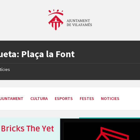
ueta:
Plaça la Font
tícies
JUNTAMENT
CULTURA
ESPORTS
FESTES
NOTICIES