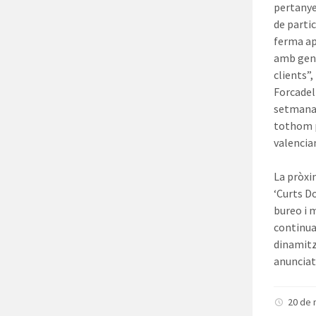
pertanyen
de parti
ferma ap
amb gent
clients”
Forcadel
setmana h
tothom p
valencia
La pròxi
‘Curts D
bureo i 
continuar
dinamitz
anunciat
20 de