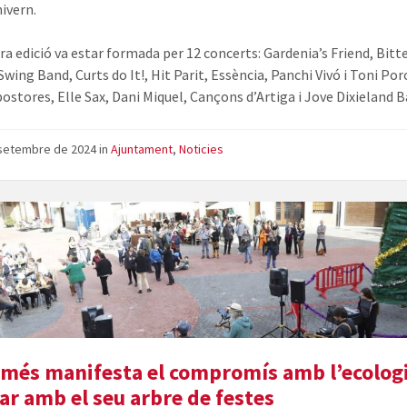
hivern.
ra edició va estar formada per 12 concerts: Gardenia’s Friend, Bitt
wing Band, Curts do It!, Hit Parit, Essència, Panchi Vivó i Toni Porc
postores, Elle Sax, Dani Miquel, Cançons d’Artiga i Jove Dixieland B
 setembre de 2024
in
Ajuntament
,
Noticies
amés manifesta el compromís amb l’ecolog
lar amb el seu arbre de festes