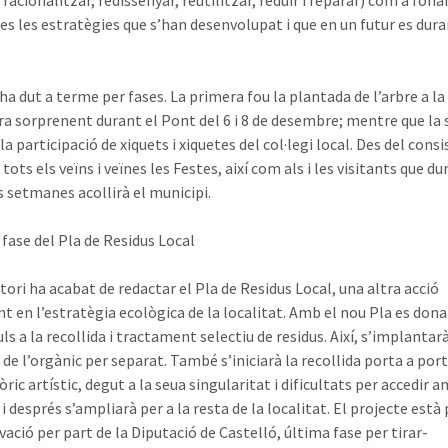
, racionalitzar, redissenyar, reutilitzar, reduir i reparar) com a fo
tes les estratègies que s’han desenvolupat i que en un futur es dura
’ha dut a terme per fases. La primera fou la plantada de l’arbre a la
a sorprenent durant el Pont del 6 i 8 de desembre; mentre que la
 la participació de xiquets i xiquetes del col·legi local. Des del consi
a tots els veïns i veïnes les Festes, així com als i les visitants que du
 setmanes acollirà el municipi.
 fase del Pla de Residus Local
tori ha acabat de redactar el Pla de Residus Local, una altra acció
t en l’estratègia ecològica de la localitat. Amb el nou Pla es dona
s a la recollida i tractament selectiu de residus. Així, s’implantarà
 de l’orgànic per separat. També s’iniciarà la recollida porta a port
òric artístic, degut a la seua singularitat i dificultats per accedir 
 i després s’ampliarà per a la resta de la localitat. El projecte est
vació per part de la Diputació de Castelló, última fase per tirar-