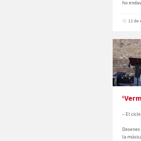
ho endav
12 de
‘Verm
– El cicl
Desenes 
la músic