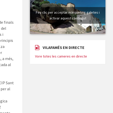
Feu clic per acceptar màrqueting galetes i
activar aquest contingut
de finals
 del
s i
rincipis
tza
VILAFAMÉS EN DIRECTE
er
Vore totes les cameres en directe
s, a més,
tada al
EIP Sant
 per al
ògica
R