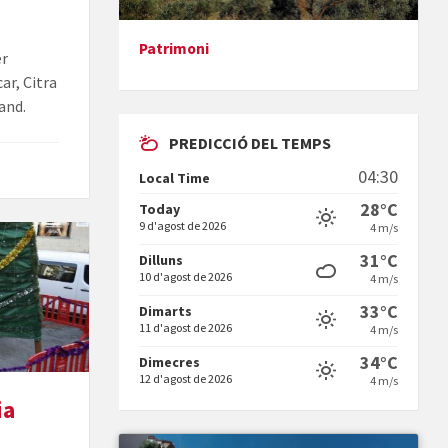
Patrimoni
er
Presentació del llibre &quot;La
ar, Citra
mare&quot;, d'Emma Zafon
and.
PREDICCIÓ DEL TEMPS
04:30
Local Time
28°C
Today
9 d'agost de 2026
4 m/s
En Bum
31°C
Dilluns
10 d'agost de 2026
4 m/s
33°C
Dimarts
11 d'agost de 2026
4 m/s
34°C
Dimecres
12 d'agost de 2026
4 m/s
ia
Vermuts a la Font. Hit parit