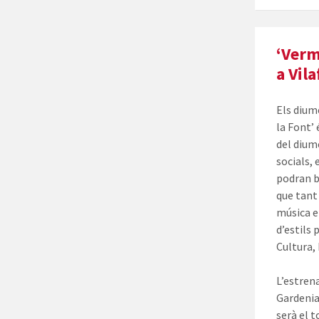
‘Verm
a Vil
Els dium
la Font’
del diume
socials,
podran b
que tant
música e
d’estils 
Cultura,
L’estren
Gardenia
serà el t