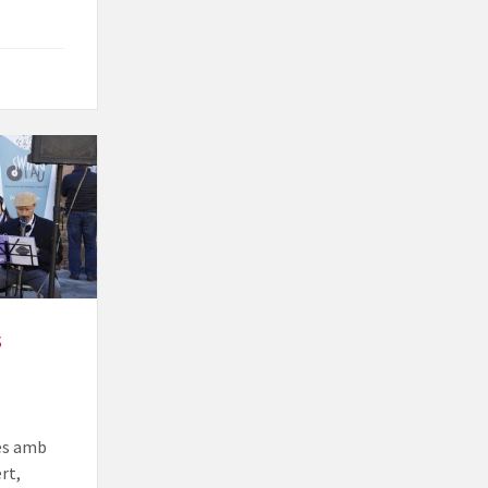
s
més amb
rt,