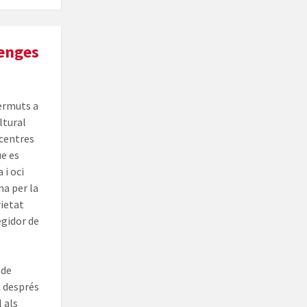
menges
ermuts a
ltural
 centres
ue es
 i oci
ma per la
rietat
egidor de
 de
a després
l als