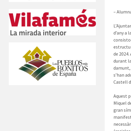
– Alumna
L’Ajuntam
d’any a 
consistor
estructur
de 2024. 
durant l
damunt, 
s’han ad
Castell 
Aquest p
Miquel d
gran sím
manifest
necessàr