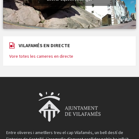
VILAFAMÉS EN DIRECTE
Vore totes les cameres en directe
Entre oliveres i ametllers treu el cap Vilafamés, un bell destí de
l’interior de Castelló. L’orografia d’aquest acollidor poble ha influït