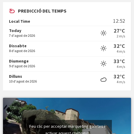
PREDICCIÓ DEL TEMPS
En Bum
12:52
Local Time
27°C
Today
7 d'agost de 2026
2 m/s
32°C
Dissabte
8 d'agost de 2026
4 m/s
Vermuts a la Font. Hit parit
33°C
Diumenge
9 d'agost de 2026
4 m/s
32°C
Dilluns
10 d'agost de 2026
4 m/s
Feu clic per acceptar màrqueting galetes i
activar aquest contingut