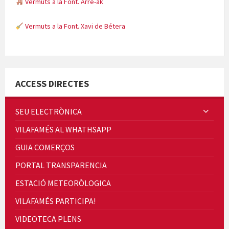
Vermuts a la Font. Arre-ak
Vermuts a la Font. Xavi de Bétera
Minicims
ACCESS DIRECTES
SEU ELECTRÒNICA
VILAFAMÉS AL WHATHSAPP
Quintà Culroja
GUIA COMERÇOS
PORTAL TRANSPARENCIA
ESTACIÓ METEORÒLOGICA
VILAFAMÉS PARTICIPA!
Cicle de Cine i Dones rurals
VIDEOTECA PLENS