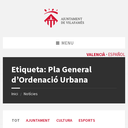
Skip
Skip
Skip
Skip
to
to
to
to
content
left
right
footer
sidebar
sidebar
MENU
VALENCIÀ
ESPAÑOL
Etiqueta:
Pla General
d’Ordenació Urbana
Inici
Notícies
/
TOT
AJUNTAMENT
CULTURA
ESPORTS