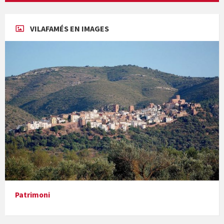
Concerts al Museu
VILAFAMÉS EN IMAGES
Concerts al Museu
Presentació del llibre &quot;La mare&quot;, d'Emma Zafon
Patrimoni