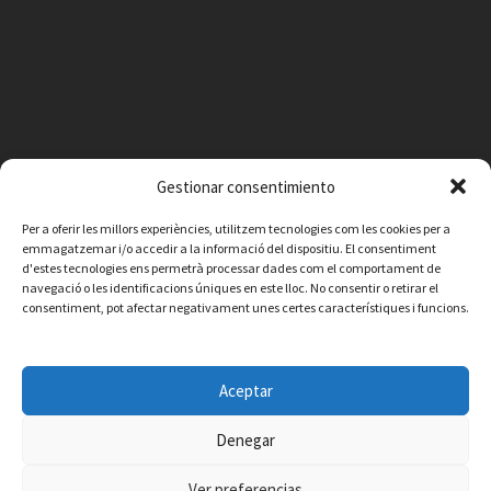
Gestionar consentimiento
Per a oferir les millors experiències, utilitzem tecnologies com les cookies per a
emmagatzemar i/o accedir a la informació del dispositiu. El consentiment
d'estes tecnologies ens permetrà processar dades com el comportament de
navegació o les identificacions úniques en este lloc. No consentir o retirar el
consentiment, pot afectar negativament unes certes característiques i funcions.
Facebook
Instagram
X
YouTube
Email
Aceptar
Contacte
Avís legal
Política de privacitat
Política de cookies
© 2026 Ajuntament de Vilafamés - Desarrollada por
CorvanIT
Denegar
Ver preferencias