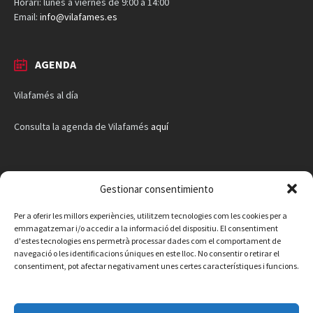
Horari: lunes a viernes de 9:00 a 14:00
Email:
info@vilafames.es
AGENDA
Vilafamés al día
Consulta la agenda de Vilafamés
aquí
Gestionar consentimiento
Per a oferir les millors experiències, utilitzem tecnologies com les cookies per a
emmagatzemar i/o accedir a la informació del dispositiu. El consentiment
d'estes tecnologies ens permetrà processar dades com el comportament de
navegació o les identificacions úniques en este lloc. No consentir o retirar el
consentiment, pot afectar negativament unes certes característiques i funcions.