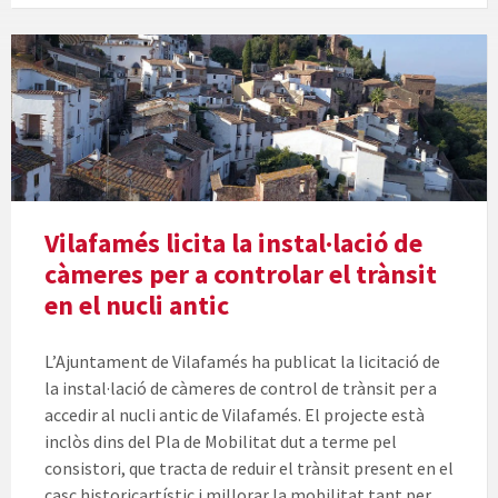
Vilafamés licita la instal·lació de
càmeres per a controlar el trànsit
en el nucli antic
L’Ajuntament de Vilafamés ha publicat la licitació de
la instal·lació de càmeres de control de trànsit per a
accedir al nucli antic de Vilafamés. El projecte està
inclòs dins del Pla de Mobilitat dut a terme pel
consistori, que tracta de reduir el trànsit present en el
casc historicartístic i millorar la mobilitat tant per