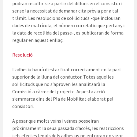
podran recollir-se a partir del dilluns en el consistori
sense la necessitat de demanar cita prèvia per a tal
tràmit. Les resolucions de sol·licituds -que inclouran
dades de matrícula, el número correlatiu que pertany i
la data de recollida del passe-, es publicaran de forma
regular en aquest enllaç:
Resolució
L’adhesiu haurà d’estar fixat correctament en la part
superior de la lluna del conductor. Totes aquelles
sol·licituds que no s’aproven les analitzarà la
Comissió a càrrec del projecte. Aquesta acció
s’emmarca dins del Pla de Mobilitat elaborat pel
consistori.
A pesar que molts veïns i veïnes posseiran
pròximament la seua passada d’accés, les restriccions
i els efectes legals dels adhesius no entraran en vigor