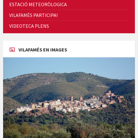
ESTACIÓ METEORÒLOGICA
VILAFAMÉS PARTICIPA!
Cicle de Cine i Dones rurals
VIDEOTECA PLENS
Concerts al Museu
VILAFAMÉS EN IMAGES
Concerts al Museu
Presentació del llibre &quot;La mare&quot;, d'Emma Zafon