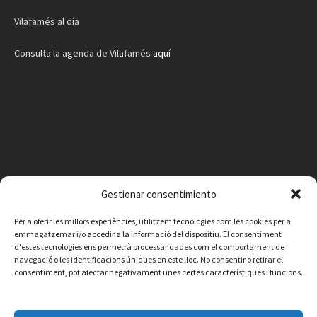
Vilafamés al día
Consulta la agenda de Vilafamés
aquí
Gestionar consentimiento
Per a oferir les millors experiències, utilitzem tecnologies com les cookies per a
emmagatzemar i/o accedir a la informació del dispositiu. El consentiment
d'estes tecnologies ens permetrà processar dades com el comportament de
navegació o les identificacions úniques en este lloc. No consentir o retirar el
consentiment, pot afectar negativament unes certes característiques i funcions.
Facebook
Instagram
X
YouTube
Email