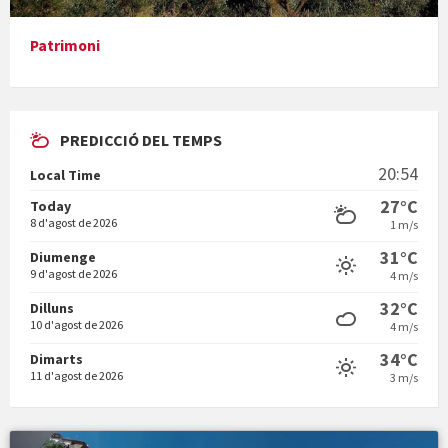
Patrimoni
PREDICCIÓ DEL TEMPS
En Bum
20:54
Local Time
27°C
Today
8 d'agost de 2026
1 m/s
31°C
Diumenge
9 d'agost de 2026
4 m/s
Vermuts a la Font. Hit parit
32°C
Dilluns
10 d'agost de 2026
4 m/s
34°C
Dimarts
11 d'agost de 2026
3 m/s