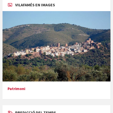
VILAFAMÉS EN IMAGES
Concerts al Museu
Presentació del llibre &quot;La mare&quot;, d'Emma Zafon
Patrimoni
PREDICCIÓ DEL TEMPS