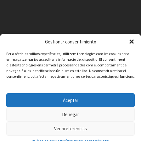
Gestionar consentimiento
Per a oferir les millors experiències, utilitzem tecnologies com les cookies per a
emmagatzemar i/o accedir a la informació del dispositiu. El consentiment
d'estes tecnologies ens permetrà processar dades com el comportament de
navegació o les identificacions úniques en este lloc. No consentir o retirar el
consentiment, pot afectar negativament unes certes característiques i funcions.
Facebook
Instagram
X
YouTube
Email
Aceptar
Contacte
Avís legal
Política de privacitat
Política de cookies
© 2026 Ajuntament de Vilafamés - Desarrollada por
CorvanIT
Denegar
Ver preferencias
Política de cookies
Política de privacitat
Avís legal