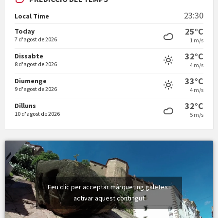
En Bum
23:30
Local Time
25°C
Today
7 d'agost de 2026
1 m/s
32°C
Dissabte
8 d'agost de 2026
4 m/s
Vermuts a la Font. Hit parit
33°C
Diumenge
9 d'agost de 2026
4 m/s
32°C
Dilluns
10 d'agost de 2026
5 m/s
Feu clic per acceptar màrqueting galetes i
activar aquest contingut