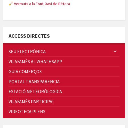
Vermuts a la Font. Xavi de Bétera
Minicims
ACCESS DIRECTES
SEU ELECTRÒNICA
VILAFAMÉS AL WHATHSAPP
Quintà Culroja
GUIA COMERÇOS
PORTAL TRANSPARENCIA
ESTACIÓ METEORÒLOGICA
VILAFAMÉS PARTICIPA!
Cicle de Cine i Dones rurals
VIDEOTECA PLENS
Concerts al Museu