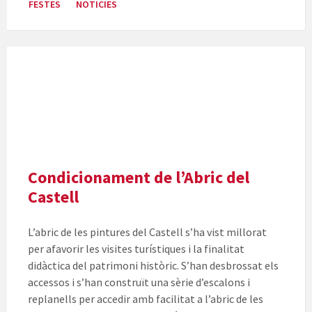
FESTES
NOTICIES
Millores
en
l'Abric
del
Castell
de
Vilafamés
Condicionament de l’Abric del
Castell
L’abric de les pintures del Castell s’ha vist millorat
per afavorir les visites turístiques i la finalitat
didàctica del patrimoni històric. S’han desbrossat els
accessos i s’han construït una sèrie d’escalons i
replanells per accedir amb facilitat a l’abric de les