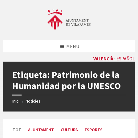
Skip
Skip
Skip
Skip
to
to
to
to
content
left
right
footer
sidebar
sidebar
MENU
VALENCIÀ
ESPAÑOL
Etiqueta:
Patrimonio de la
Humanidad por la UNESCO
Inici
Notícies
/
TOT
AJUNTAMENT
CULTURA
ESPORTS