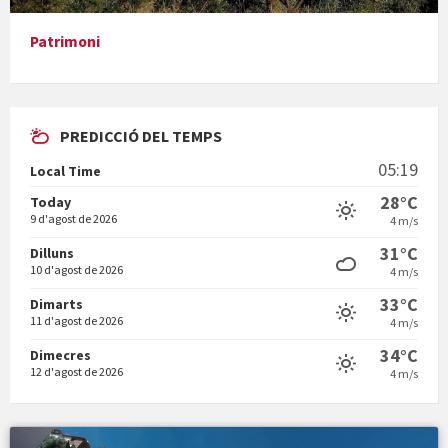
Patrimoni
PREDICCIÓ DEL TEMPS
En Bum
05:19
Local Time
28°C
Today
9 d'agost de 2026
4 m/s
31°C
Dilluns
10 d'agost de 2026
4 m/s
Vermuts a la Font. Hit parit
33°C
Dimarts
11 d'agost de 2026
4 m/s
34°C
Dimecres
12 d'agost de 2026
4 m/s