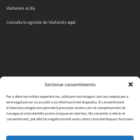
Vilafamés al día
Consulta la agenda de Vilafamés
aquí
Gestionar consentimiento
Per a oferir les millors experiències, utilitzem tecnologies com les cookies per a
emmagatzemar i/o accedir a la informació del dispositiu. El consentiment
d'estes tecnologies ens permetrà processar dades com el comportament de
navegació o les identificacions úniques en este lloc. No consentir o retirar el
consentiment, pot afectar negativament unes certes característiques i funcions.
Facebook
Instagram
X
YouTube
Email