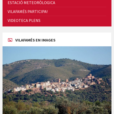
ESTACIÓ METEORÒLOGICA
VILAFAMÉS PARTICIPA!
Cicle de Cine i Dones rurals
VIDEOTECA PLENS
Concerts al Museu
VILAFAMÉS EN IMAGES
Concerts al Museu
Presentació del llibre &quot;La mare&quot;, d'Emma Zafon