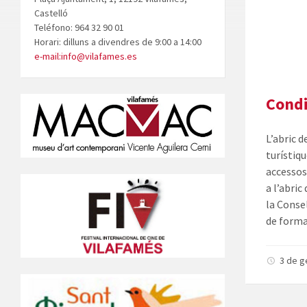
Castelló
Teléfono: 964 32 90 01
Horari: dilluns a divendres de 9:00 a 14:00
e-mail:info@vilafames.es
Condi
L’abric d
turístiqu
accessos 
a l’abric
la Consel
de forma
3 de g