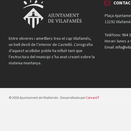
CONTAC
Plaça Ajuntame
12192 Vilafamé
Teléfono: 964 3
Entre oliveres i ametllers treu el cap Vilafamés,
Horari: lunes a
un bell destí de l’interior de Castelló. L’orografia
Email:
info@vil
d’aquest acollidor poble ha influït tant que
l’estructura del municipi s’ha anat creant sobre la
mateixa muntanya.
© 2026 Ajuntament de Vilafamés - Desarrollada por
CorvanIT