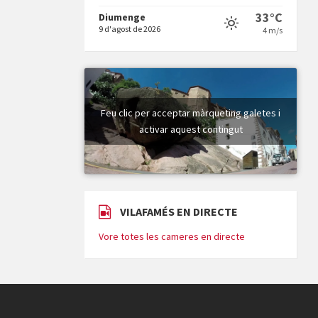
33°C
Diumenge
9 d'agost de 2026
4 m/s
Vigília pasqual
Feu clic per acceptar màrqueting galetes i
activar aquest contingut
Minicims
VILAFAMÉS EN DIRECTE
Vore totes les cameres en directe