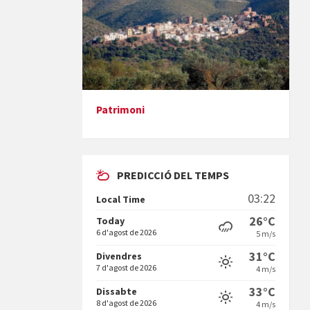
Paella monumental i TARDEO. Amics de
Patrimoni
la vaca
PREDICCIÓ DEL TEMPS
03:22
Local Time
26°C
Today
Diumenge de ressurecció
6 d'agost de 2026
5 m/s
31°C
Divendres
7 d'agost de 2026
4 m/s
33°C
Dissabte
8 d'agost de 2026
4 m/s