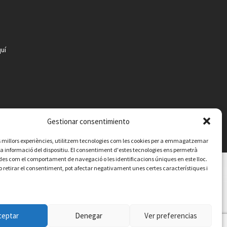
uí
Gestionar consentimiento
les millors experiències, utilitzem tecnologies com les cookies per a emmagatzemar
 la informació del dispositiu. El consentiment d'estes tecnologies ens permetrà
es com el comportament de navegació o les identificacions úniques en este lloc.
o retirar el consentiment, pot afectar negativament unes certes característiques i
Contacte
Avís legal
Política de privacitat
Política de cookies
ceptar
Denegar
Ver preferencias