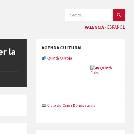
CERCAR:
VALENCIÀ
ESPAÑOL
AGENDA CULTURAL
r la
Quintà Culroja
Cicle de Cine i Dones rurals
Concerts al Museu