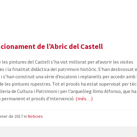
l'Abric
del
Castell
de
Vilafamés
cionament de l’Abric del Castell
e les pintures del Castell s’ha vist millorat per afavorir les visites
es i la finalitat didàctica del patrimoni històric. S’han desbrossat 
i s’han construït una sèrie d’escalons i replanells per accedir amb 
 de les pintures rupestres. Tot el procés ha estat supervisat per tèc
leria de Cultura i Patrimoni i per l’arqueòleg Ximo Alfonso, que ha 
 permanent el procés d’intervenció.
(més…)
ener de 2017
in
Noticies