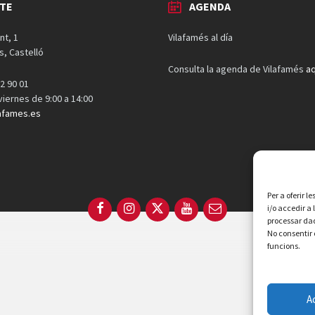
TE
AGENDA
nt, 1
Vilafamés al día
s, Castelló
Consulta la agenda de Vilafamés
aq
2 90 01
 viernes de 9:00 a 14:00
afames.es
Per a oferir 
Facebook
Instagram
X
YouTube
Email
i/o accedir a
processar dad
No consentir 
funcions.
A