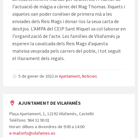
l’actuació de màgia a càrrec del Mag Thomas. Xiquets i
xiquetes van poder conéixer de primera mà a les
enviades dels Reis Mags i donar-los la seua carta de
desitjos. L’AMPA del CEIP Sant Miquel va col·laborar en
l’organització de l’acte. Les famílies de Vilafamés ja
esperen la cavalcada dels Reis Mags d’aquesta
mateixa vesprada pels carrers del poble, i tot seguit
el lliurament dels regals.
5 de gener de 2022
in
Ajuntament
,
Noticies
AJUNTAMENT DE VILAFAMÉS
Plaça Ajuntament, 1, 12192 Vilafamés, Castelló
Teléfono: 964 32 90 01
Horari: dilluns a divendres de 9:00 a 14:00
e-mail:info@vilafames.es