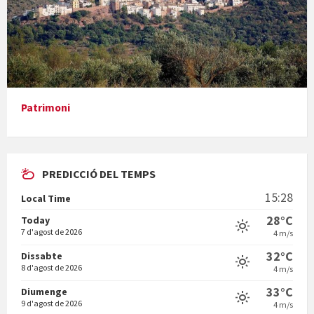
Presentació del llibre &quot;La mare&quot;, d'Emma Zafon
Patrimoni
PREDICCIÓ DEL TEMPS
En Bum
15:28
Local Time
28°C
Today
7 d'agost de 2026
4 m/s
32°C
Dissabte
8 d'agost de 2026
4 m/s
Vermuts a la Font. Hit parit
33°C
Diumenge
9 d'agost de 2026
4 m/s