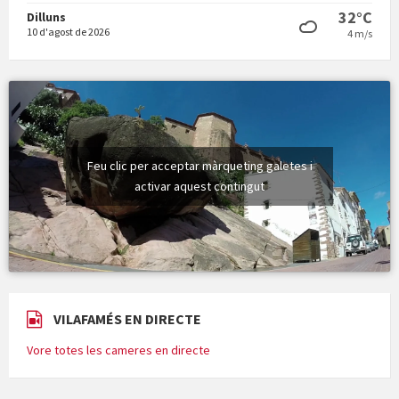
32°C
Dilluns
10 d'agost de 2026
4 m/s
Feu clic per acceptar màrqueting galetes i
activar aquest contingut
VILAFAMÉS EN DIRECTE
Vore totes les cameres en directe