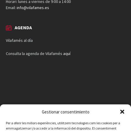
Horari: lunes a viernes de 9:00 a 14:00
Email:
info@vilafames.es
AGENDA
Vilafamés al día
Consulta la agenda de Vilafamés
aquí
Gestionar consentimiento
Per a oferir les millors experiències, utilitzem tecnologies com les cookies per a
emmagatzemar i/o accedir a la informació del dispositiu. El consentiment