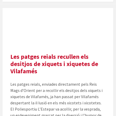
Les patges reials recullen els
desitjos de xiquets i xiquetes de
Vilafamés
Les patges reials, enviades directament pels Reis
Mags d’Orient per a recollir els desitjos dels xiquets i
xiquetes de Vilafamés, ja han passat per Vilafamés
despertant la il·lusió en els més xicotets i xicotetes.
El Poliesportiu L’Estepar va acollir, per la vesprada,
un esdeveniment marcat per la diversió i l’humor de