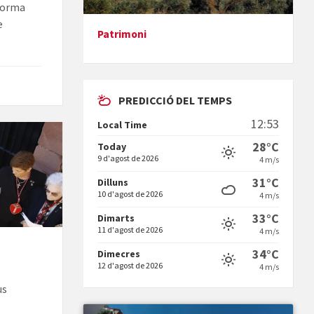
 forma
e
Patrimoni
Presentació del llibre &quot;La
mare&quot;, d'Emma Zafon
PREDICCIÓ DEL TEMPS
12:53
Local Time
28°C
Today
9 d'agost de 2026
4 m/s
En Bum
31°C
Dilluns
10 d'agost de 2026
4 m/s
33°C
Dimarts
11 d'agost de 2026
4 m/s
34°C
Dimecres
12 d'agost de 2026
4 m/s
us
Vermuts a la Font. Hit parit