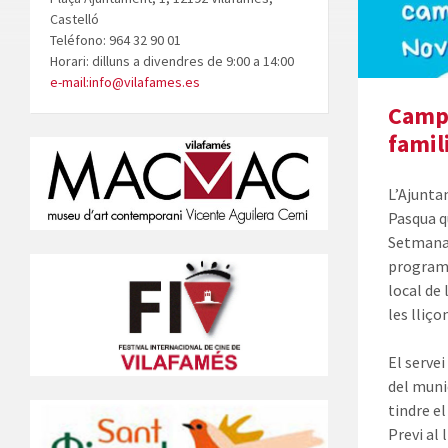
Castelló
Teléfono: 964 32 90 01
Horari: dilluns a divendres de 9:00 a 14:00
e-mail:info@vilafames.es
Campu
famil
L’Ajunta
Pasqua q
Setmana 
programac
local de
les lliço
El servei
del munic
tindre e
Previ al