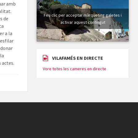
nuar amb
litat.
Feu clic per acceptar màrqueting galetes i
s de
activar aquest contingut
ta
r a la
esfilar
n donar
 la
VILAFAMÉS EN DIRECTE
 actes.
Vore totes les cameres en directe