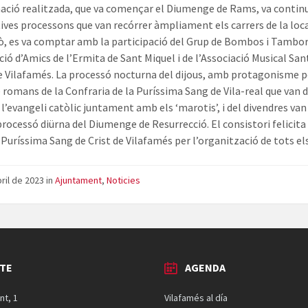
ció realitzada, que va començar el Diumenge de Rams, va conti
ives processons que van recórrer àmpliament els carrers de la loca
xò, es va comptar amb la participació del Grup de Bombos i Tambor
ció d’Amics de l’Ermita de Sant Miquel i de l’Associació Musical San
de Vilafamés. La processó nocturna del dijous, amb protagonisme pe
e romans de la Confraria de la Puríssima Sang de Vila-real que van d
 l’evangeli catòlic juntament amb els ‘marotis’, i del divendres va
processó diürna del Diumenge de Resurrecció. El consistori felicita
 Puríssima Sang de Crist de Vilafamés per l’organització de tots els
bril de 2023
in
Ajuntament
,
Noticies
TE
AGENDA
nt, 1
Vilafamés al día