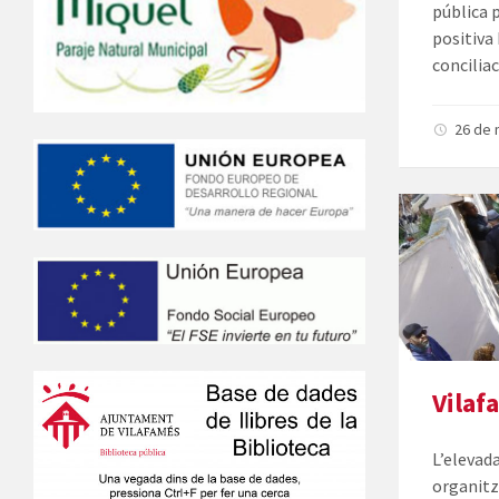
pública 
positiva
conciliac
26 de 
Vilaf
L’elevad
organitz