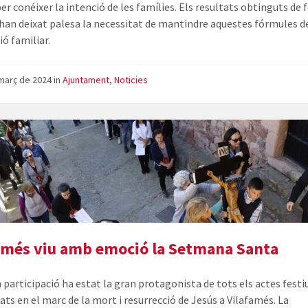
per conéixer la intenció de les famílies. Els resultats obtinguts de
 han deixat palesa la necessitat de mantindre aquestes fórmules d
ió familiar.
març de 2024
in
Ajuntament
,
Noticies
amés viu amb emoció la Setmana Santa
a participació ha estat la gran protagonista de tots els actes festi
ats en el marc de la mort i resurrecció de Jesús a Vilafamés. La