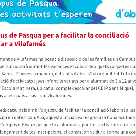
s de Pasqua per a facilitar la conciliació
iar a Vilafamés
ment de Vilafamés ha posat a disposició de les famílies un Campus
ue funcionarà durant les vacances escolars de xiquets i xiquetes du
Santa. D’aquesta manera, del 2 al 5 d’abril s’ha organitzat tota u
ió d’activitats i jocs infantils variats per a alumnat de 3 a 12 anys
 l’Escola Matinera, ubicat al complex escolar del CEIP Sant Miquel, 
ns a les quals assistiran 26 alumnes.
 educatiu naix amb l’objectiu de facilitar la conciliació laboral a le
ipi en dates clau. Així, aquesta iniciativa respon a la bona acollida
l Campus d’Hivern pel que fa a alumnat apuntat i activitats dutes a
 llançament de les inscripcions, el consistori va dur a terme una co