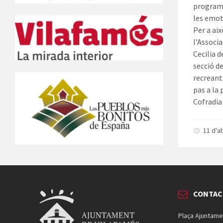
programa
les emot
Per a ai
l’Associa
Cecilia 
secció d
recreant
pas a la 
Cofradia
11 d'a
CONTAC
Plaça Ajuntame