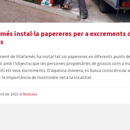
amés instal·la papereres per a excrements 
os
ment de Vilafamés ha instal·lat sis papereres en diferents punts d
l amb l’objectiu que les persones propietàries de gossos com a 
allí els seus excrements. D’aquesta manera, es busca conscienciar al
e la importància de mantindre neta la localitat.
bril de 2021
in
Noticies