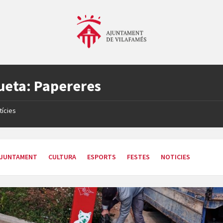
ueta:
Papereres
tícies
JUNTAMENT
CULTURA
ESPORTS
FESTES
NOTICIES