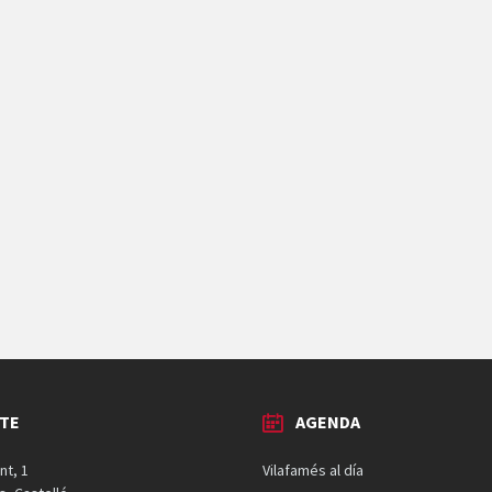
TE
AGENDA
nt, 1
Vilafamés al día