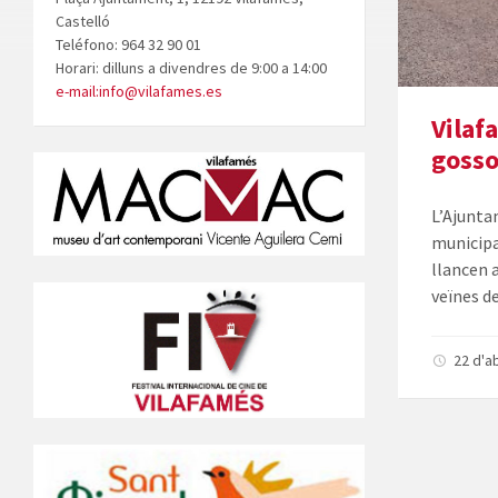
Castelló
Teléfono: 964 32 90 01
Horari: dilluns a divendres de 9:00 a 14:00
e-mail:info@vilafames.es
Vilaf
goss
L’Ajunta
municipa
llancen 
veïnes d
22 d'a