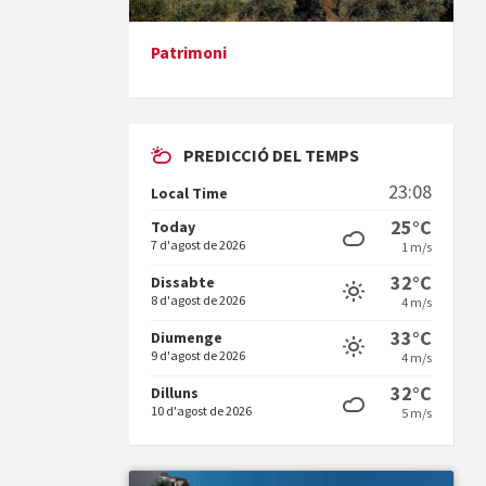
Patrimoni
Presentació del llibre &quot;La
mare&quot;, d'Emma Zafon
PREDICCIÓ DEL TEMPS
23:08
Local Time
25°C
Today
7 d'agost de 2026
1 m/s
En Bum
32°C
Dissabte
8 d'agost de 2026
4 m/s
33°C
Diumenge
9 d'agost de 2026
4 m/s
32°C
Dilluns
10 d'agost de 2026
5 m/s
Vermuts a la Font. Hit parit