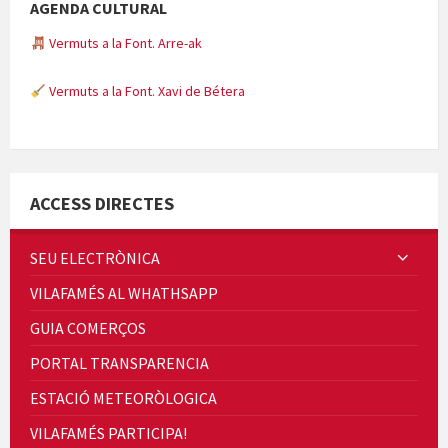
AGENDA CULTURAL
Vermuts a la Font. Arre-ak
Vermuts a la Font. Xavi de Bétera
Minicims
ACCESS DIRECTES
SEU ELECTRÒNICA
VILAFAMÉS AL WHATHSAPP
Quintà Culroja
GUIA COMERÇOS
PORTAL TRANSPARENCIA
ESTACIÓ METEORÒLOGICA
VILAFAMÉS PARTICIPA!