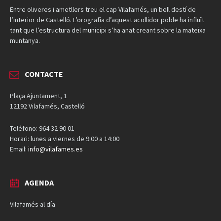
Entre oliveres i ametllers treu el cap Vilafamés, un bell destí de
l’interior de Castelló. L’orografia d’aquest acollidor poble ha influït
tant que l’estructura del municipi s’ha anat creant sobre la mateixa
muntanya.
CONTACTE
Plaça Ajuntament, 1
12192 Vilafamés, Castelló
Teléfono: 964 32 90 01
Horari: lunes a viernes de 9:00 a 14:00
Email:
info@vilafames.es
AGENDA
Vilafamés al día