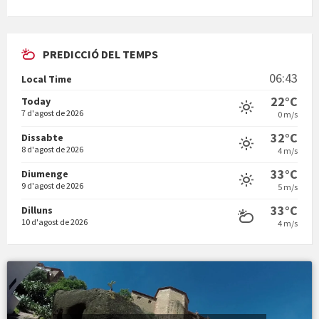
PREDICCIÓ DEL TEMPS
En Bum
06:43
Local Time
22°C
Today
7 d'agost de 2026
0 m/s
32°C
Dissabte
8 d'agost de 2026
4 m/s
Vermuts a la Font. Hit parit
33°C
Diumenge
9 d'agost de 2026
5 m/s
33°C
Dilluns
10 d'agost de 2026
4 m/s