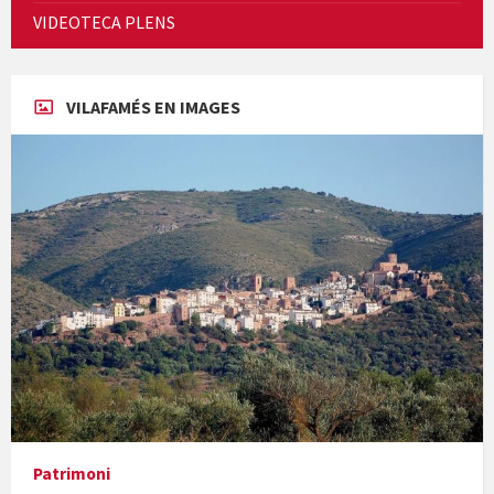
Cicle de Cine i Dones rurals
VIDEOTECA PLENS
Concerts al Museu
VILAFAMÉS EN IMAGES
Concerts al Museu
Presentació del llibre &quot;La mare&quot;, d'Emma Zafon
Patrimoni