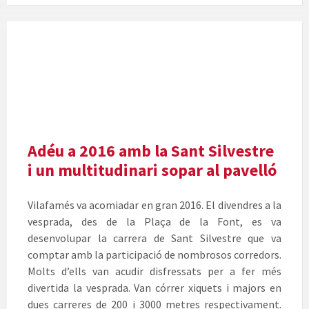
Sopar
de
Cap
d'Any
a
Vilafamés
Adéu a 2016 amb la Sant Silvestre
i un multitudinari sopar al pavelló
Vilafamés va acomiadar en gran 2016. El divendres a la
vesprada, des de la Plaça de la Font, es va
desenvolupar la carrera de Sant Silvestre que va
comptar amb la participació de nombrosos corredors.
Molts d’ells van acudir disfressats per a fer més
divertida la vesprada. Van córrer xiquets i majors en
dues carreres de 200 i 3000 metres respectivament.