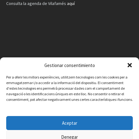
Consulta la agenda de Vilafamés
aquí
Gestionar consentimiento
Per a oferir les millors experiències, utilitzem tecnologies com les cookies per a
emmagatzemar i/o accedir a la informació del dispositiu. El consentiment
d'estes tecnologies ens permetrà processar dades com el comportament de
navegació o les identificacions úniques en este lloc. No consentir o retirar el
consentiment, pot afectar negativament unes certes característiques i funcions.
Facebook
Instagram
X
YouTube
Email
Aceptar
Contacte
Avís legal
Política de privacitat
Política de cookies
© 2026 Ajuntament de Vilafamés - Desarrollada por
CorvanIT
Denegar