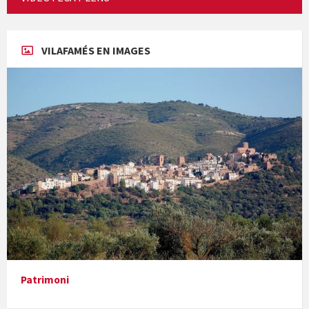
Concerts al Museu
VILAFAMÉS EN IMAGES
Concerts al Museu
Presentació del llibre &quot;La mare&quot;, d'Emma Zafon
Patrimoni