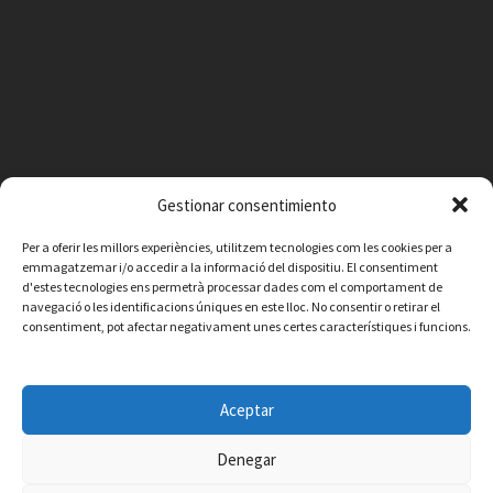
Gestionar consentimiento
Per a oferir les millors experiències, utilitzem tecnologies com les cookies per a
emmagatzemar i/o accedir a la informació del dispositiu. El consentiment
d'estes tecnologies ens permetrà processar dades com el comportament de
navegació o les identificacions úniques en este lloc. No consentir o retirar el
consentiment, pot afectar negativament unes certes característiques i funcions.
Facebook
Instagram
X
YouTube
Email
Aceptar
Contacte
Avís legal
Política de privacitat
Política de cookies
© 2026 Ajuntament de Vilafamés - Desarrollada por
CorvanIT
Denegar