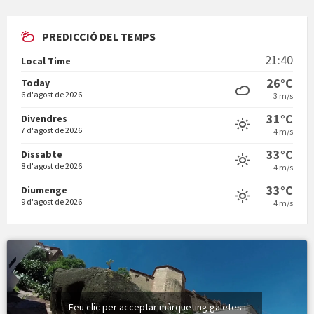
PREDICCIÓ DEL TEMPS
En Bum
21:40
Local Time
26°C
Today
6 d'agost de 2026
3 m/s
31°C
Divendres
7 d'agost de 2026
4 m/s
Vermuts a la Font. Hit parit
33°C
Dissabte
8 d'agost de 2026
4 m/s
33°C
Diumenge
9 d'agost de 2026
4 m/s
Feu clic per acceptar màrqueting galetes i