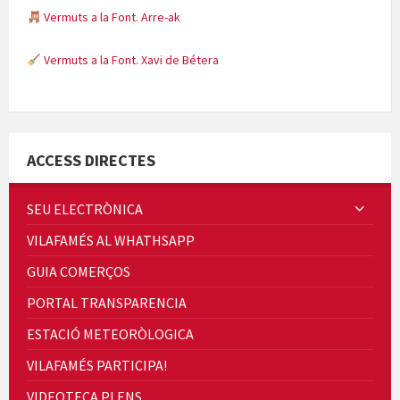
Vermuts a la Font. Arre-ak
Vermuts a la Font. Xavi de Bétera
Minicims
ACCESS DIRECTES
SEU ELECTRÒNICA
VILAFAMÉS AL WHATHSAPP
Quintà Culroja
GUIA COMERÇOS
PORTAL TRANSPARENCIA
ESTACIÓ METEORÒLOGICA
VILAFAMÉS PARTICIPA!
Cicle de Cine i Dones rurals
VIDEOTECA PLENS