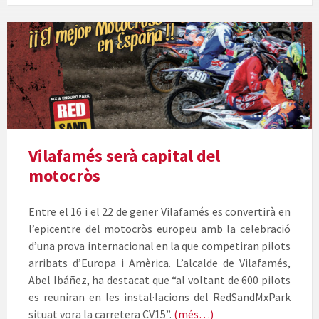
Cartell
del
motocròs
a
Vilafamés
Vilafamés serà capital del
motocròs
Entre el 16 i el 22 de gener Vilafamés es convertirà en
l’epicentre del motocròs europeu amb la celebració
d’una prova internacional en la que competiran pilots
arribats d’Europa i Amèrica. L’alcalde de Vilafamés,
Abel Ibáñez, ha destacat que “al voltant de 600 pilots
es reuniran en les instal·lacions del RedSandMxPark
situat vora la carretera CV15”.
(més…)