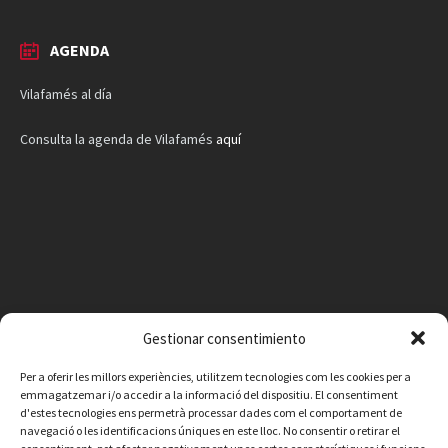
AGENDA
Vilafamés al día
Consulta la agenda de Vilafamés
aquí
Gestionar consentimiento
Per a oferir les millors experiències, utilitzem tecnologies com les cookies per a
emmagatzemar i/o accedir a la informació del dispositiu. El consentiment
d'estes tecnologies ens permetrà processar dades com el comportament de
navegació o les identificacions úniques en este lloc. No consentir o retirar el