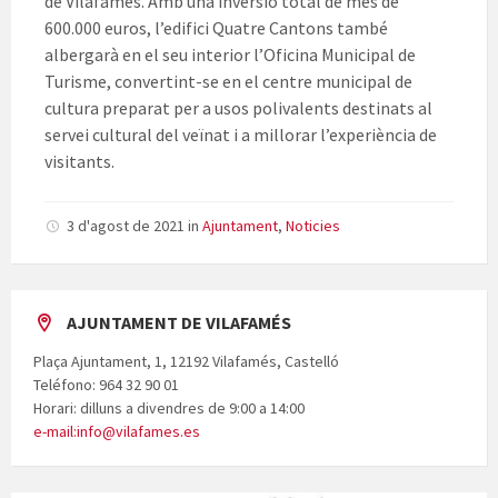
de Vilafamés. Amb una inversió total de més de
600.000 euros, l’edifici Quatre Cantons també
albergarà en el seu interior l’Oficina Municipal de
Turisme, convertint-se en el centre municipal de
cultura preparat per a usos polivalents destinats al
servei cultural del veïnat i a millorar l’experiència de
visitants.
3 d'agost de 2021
in
Ajuntament
,
Noticies
AJUNTAMENT DE VILAFAMÉS
Plaça Ajuntament, 1, 12192 Vilafamés, Castelló
Teléfono: 964 32 90 01
Horari: dilluns a divendres de 9:00 a 14:00
e-mail:info@vilafames.es