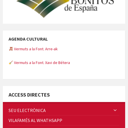
AGENDA CULTURAL
Vermuts a la Font. Arre-ak
Vermuts a la Font. Xavi de Bétera
Minicims
ACCESS DIRECTES
SEU ELECTRÒNICA
VILAFAMÉS AL WHATHSAPP
Quintà Culroja