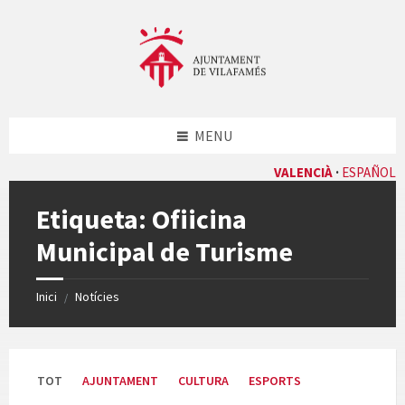
Skip
Skip
Skip
Skip
to
to
to
to
content
left
right
footer
sidebar
sidebar
MENU
VALENCIÀ
ESPAÑOL
Etiqueta:
Ofiicina
Municipal de Turisme
Inici
Notícies
/
TOT
AJUNTAMENT
CULTURA
ESPORTS