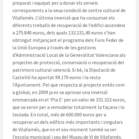
preparat i equipat per a donar els serveis
corresponents a la seua condició de centre cultural de
Vilafamés. L’última inversió que ha consumat els
diferents treballs de recuperació de l’edifici ascendeix
a 275.840 euros, dels quals 132.231,40 euros s’han
obtingut mitjançant el programa dels Fons Feder de
la Unió Europea a través de les gestions
d’Administració Local de la Generalitat Valenciana als
projectes de protecció, conservació o recuperació del
patrimoni cultural valencià. Si bé, la Diputació de
Castelló ha aportat 99.170 euros i la resta
l’Ajuntament. Pel que respecta al projecte entés com
a global, en 2009 ja es va aprovar una inversió
emmarcada en el ‘Pla E’ per un valor de 331.322 euros,
que va servir per a remodelar totalment la façana i la
teulada. En total, més de 600.000 euros per a
recuperar un dels edificis més importants i singulars
de Vilafamés, que en el seu moment també va ser
l’escola municipal i seu del Museu de Vi de Vilafamés.