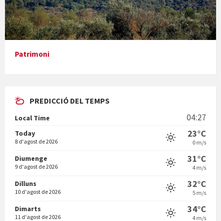
Presentació del llibre &quot;La mare&quot;, d'Emma Zafon
Patrimoni
PREDICCIÓ DEL TEMPS
En Bum
04:27
Local Time
23°C
Today
8 d'agost de 2026
0 m/s
31°C
Diumenge
9 d'agost de 2026
4 m/s
Vermuts a la Font. Hit parit
32°C
Dilluns
10 d'agost de 2026
5 m/s
34°C
Dimarts
11 d'agost de 2026
4 m/s