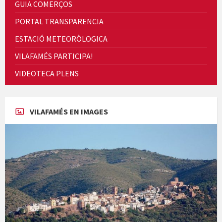
GUIA COMERÇOS
PORTAL TRANSPARENCIA
ESTACIÓ METEORÒLOGICA
VILAFAMÉS PARTICIPA!
Cicle de Cine i Dones rurals
VIDEOTECA PLENS
Concerts al Museu
VILAFAMÉS EN IMAGES
Concerts al Museu