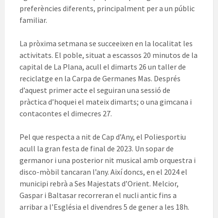
preferències diferents, principalment per a un públic
familiar.
La pròxima setmana se succeeixen en la localitat les
activitats. El poble, situat a escassos 20 minutos de la
capital de La Plana, acull el dimarts 26 un taller de
reciclatge en la Carpa de Germanes Mas. Després
d’aquest primer acte el seguiran una sessió de
pràctica d’hoquei el mateix dimarts; o una gimcana i
contacontes el dimecres 27.
Pel que respecta a nit de Cap d’Any, el Poliesportiu
acull la gran festa de final de 2023. Un sopar de
germanor i una posterior nit musical amb orquestra i
disco-mòbil tancaran l’any. Així doncs, en el 2024 el
municipi rebrà a Ses Majestats d’Orient. Melcior,
Gaspar i Baltasar recorreran el nucli antic fins a
arribar a l’Església el divendres 5 de gener a les 18h.