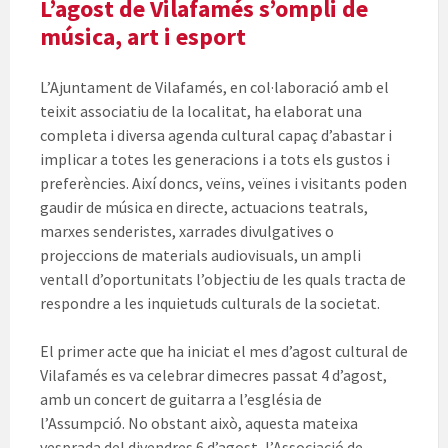
L’agost de Vilafamés s’ompli de
música, art i esport
L’Ajuntament de Vilafamés, en col·laboració amb el
teixit associatiu de la localitat, ha elaborat una
completa i diversa agenda cultural capaç d’abastar i
implicar a totes les generacions i a tots els gustos i
preferències. Així doncs, veïns, veïnes i visitants poden
gaudir de música en directe, actuacions teatrals,
marxes senderistes, xarrades divulgatives o
projeccions de materials audiovisuals, un ampli
ventall d’oportunitats l’objectiu de les quals tracta de
respondre a les inquietuds culturals de la societat.
El primer acte que ha iniciat el mes d’agost cultural de
Vilafamés es va celebrar dimecres passat 4 d’agost,
amb un concert de guitarra a l’església de
l’Assumpció. No obstant això, aquesta mateixa
vesprada del divendres 6 d’agost, l’Associació de