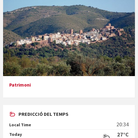
Concerts al Museu
Presentació del llibre &quot;La mare&quot;, d'Emma Zafon
Patrimoni
PREDICCIÓ DEL TEMPS
En Bum
20:34
Local Time
27°C
Today