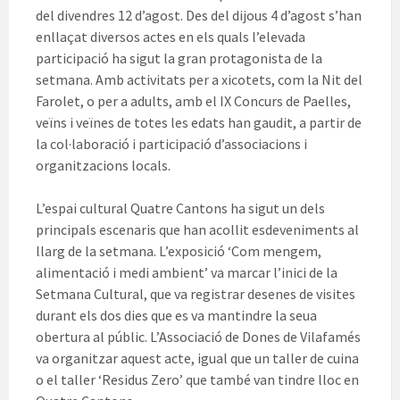
del divendres 12 d’agost. Des del dijous 4 d’agost s’han
enllaçat diversos actes en els quals l’elevada
participació ha sigut la gran protagonista de la
setmana. Amb activitats per a xicotets, com la Nit del
Farolet, o per a adults, amb el IX Concurs de Paelles,
veïns i veïnes de totes les edats han gaudit, a partir de
la col·laboració i participació d’associacions i
organitzacions locals.
L’espai cultural Quatre Cantons ha sigut un dels
principals escenaris que han acollit esdeveniments al
llarg de la setmana. L’exposició ‘Com mengem,
alimentació i medi ambient’ va marcar l’inici de la
Setmana Cultural, que va registrar desenes de visites
durant els dos dies que es va mantindre la seua
obertura al públic. L’Associació de Dones de Vilafamés
va organitzar aquest acte, igual que un taller de cuina
o el taller ‘Residus Zero’ que també van tindre lloc en