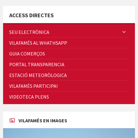
ACCESS DIRECTES
SEU ELECTRÒNICA
VILAFAMÉS AL WHATHSAPP
Quintà Culroja
GUIA COMERÇOS
PORTAL TRANSPARENCIA
ESTACIÓ METEORÒLOGICA
VILAFAMÉS PARTICIPA!
Cicle de Cine i Dones rurals
VIDEOTECA PLENS
Concerts al Museu
VILAFAMÉS EN IMAGES