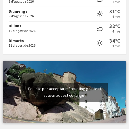
8 d'agost de 2026
1 m/s
31°C
Diumenge
9 d'agost de 2026
4 m/s
Vermuts a la Font. Hit parit
32°C
Dilluns
10 d'agost de 2026
4 m/s
34°C
Dimarts
11 d'agost de 2026
3 m/s
Feu clic per acceptar màrqueting galetes i
activar aquest contingut