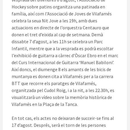
Hockey sobre patins organitza una patinada en
família, així com l’Associació de Joves de Vilafamés
celebra la seua Nit Jove a les 19h, amb dues
actuacions en directe de l’orquestra Centauro que
donen el tret d’eixida al cap de setmana. Demà
dissabte 7 d’agost, a les 11h se celebra un Parc
Infantil, mentre que a la vesprada es podrà escoltar
l’exhibició de guitarra a càrrec d’Òscar Ebro en el marc
del Curs Internacional de Guitarra ‘Manuel Babiloni’.
Així doncs, el diumenge 8 els amants de les bicis de
muntanya es donen cita a Vilafamés per a la carrera
BTT que recorre els paratges de Vilafamés,
organitzada pel Cudol Roig, i a la nit, a les 22.30h, es
visualitzarà un vídeo sobre la memòria històrica de
Vilafamés en la Plaça de la Tanca.
En tot cas, els actes no deixaran de succeir-se fins al
17 d’agost. Després, serà el torn de les persones