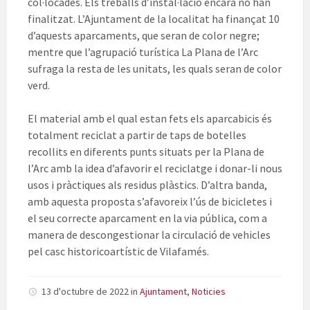
col·locades. Els treballs d’instal·lació encara no han
finalitzat. L’Ajuntament de la localitat ha finançat 10
d’aquests aparcaments, que seran de color negre;
mentre que l’agrupació turística La Plana de l’Arc
sufraga la resta de les unitats, les quals seran de color
verd.
El material amb el qual estan fets els aparcabicis és
totalment reciclat a partir de taps de botelles
recollits en diferents punts situats per la Plana de
l’Arc amb la idea d’afavorir el reciclatge i donar-li nous
usos i pràctiques als residus plàstics. D’altra banda,
amb aquesta proposta s’afavoreix l’ús de bicicletes i
el seu correcte aparcament en la via pública, com a
manera de descongestionar la circulació de vehicles
pel casc historicoartístic de Vilafamés.
13 d'octubre de 2022
in
Ajuntament
,
Noticies