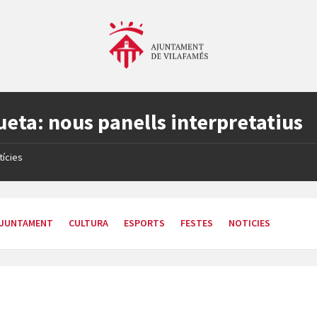
ueta:
nous panells interpretatius
tícies
JUNTAMENT
CULTURA
ESPORTS
FESTES
NOTICIES
Presència
de
Vilafamés