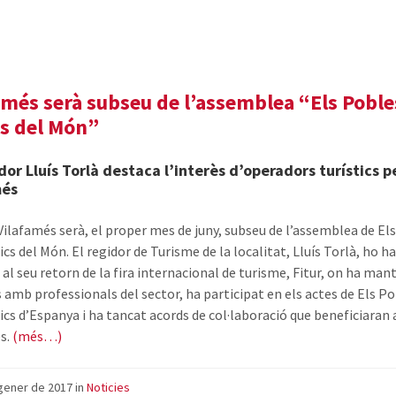
a
Fitur
amés serà subseu de l’assemblea “Els Pobl
s del Món”
idor Lluís Torlà destaca l’interès d’operadors turístics p
més
Vilafamés serà, el proper mes de juny, subseu de l’assemblea de El
s del Món. El regidor de Turisme de la localitat, Lluís Torlà, ho h
 al seu retorn de la fira internacional de turisme, Fitur, on ha man
 amb professionals del sector, ha participat en els actes de Els P
cs d’Espanya i ha tancat acords de col·laboració que beneficiaran 
s.
(més…)
gener de 2017
in
Noticies