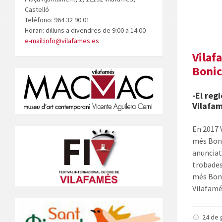
Castelló
Teléfono: 964 32 90 01
Horari: dilluns a divendres de 9:00 a 14:00
e-mail:info@vilafames.es
Vilaf
Bonic
-El reg
Vilafa
En 2017 
més Bonic
anunciat
trobades
més Boni
Vilafamé
24 de 