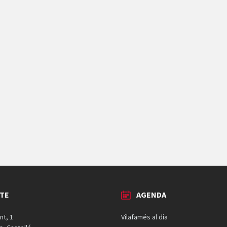
TE
AGENDA
nt, 1
Vilafamés al día