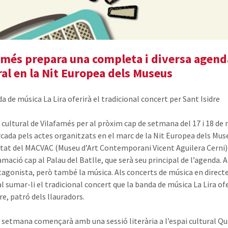
amés prepara una completa i diversa agend
ral en la Nit Europea dels Museus
a de música La Lira oferirà el tradicional concert per Sant Isidre
 cultural de Vilafamés per al pròxim cap de setmana del 17 i 18 de
cada pels actes organitzats en el marc de la Nit Europea dels Mus
itat del MACVAC (Museu d’Art Contemporani Vicent Aguilera Cerni)
mació cap al Palau del Batlle, que serà seu principal de l’agenda. Aix
tagonista, però també la música. Als concerts de música en directe
l sumar-li el tradicional concert que la banda de música La Lira of
re, patró dels llauradors.
e setmana començarà amb una sessió literària a l’espai cultural Q