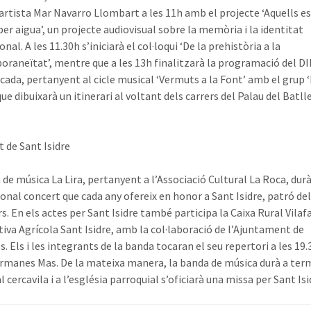
’artista Mar Navarro Llombart a les 11h amb el projecte ‘Aquells es
per aigua’, un projecte audiovisual sobre la memòria i la identitat
nal. A les 11.30h s’iniciarà el col·loqui ‘De la prehistòria a la
raneïtat’, mentre que a les 13h finalitzarà la programació del 
cada, pertanyent al cicle musical ‘Vermuts a la Font’ amb el grup 
e dibuixarà un itinerari al voltant dels carrers del Palau del Batlle
t de Sant Isidre
 de música La Lira, pertanyent a l’Associació Cultural La Roca, dur
ional concert que cada any ofereix en honor a Sant Isidre, patró de
s. En els actes per Sant Isidre també participa la Caixa Rural Vilaf
iva Agrícola Sant Isidre, amb la col·laboració de l’Ajuntament de
. Els i les integrants de la banda tocaran el seu repertori a les 19.
rmanes Mas. De la mateixa manera, la banda de música durà a ter
l cercavila i a l’església parroquial s’oficiarà una missa per Sant Isi