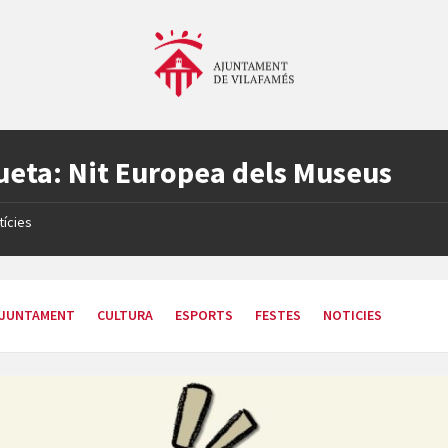
ueta:
Nit Europea dels Museus
tícies
JUNTAMENT
CULTURA
ESPORTS
FESTES
NOTICIES