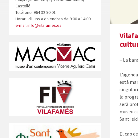
Castelló
Teléfono: 964 32 90 01
Horari: dilluns a divendres de 9:00 a 14:00
e-mail:info@vilafames.es
Vilaf
cultu
– La band
L’agenda
està mar
singular
la progra
serà pro
museu ca
Sant Isid
El cap d