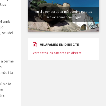
tius
Feu clic per acceptar màrqueting galetes i
activar aquest contingut
DIM amb
‘Lo
, seu del
VILAFAMÉS EN DIRECTE
Vore totes les cameres en directe
à a terme
ls
amés i la
30h a la
me
dre.