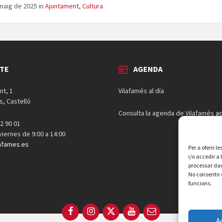
maig de 2025
in
Ajuntament
,
Cultura
TE
AGENDA
nt, 1
Vilafamés al día
s, Castelló
Consulta la agenda de Vilafamés
aq
2 90 01
 viernes de 9:00 a 14:00
afames.es
Per a oferir 
i/o accedir a
processar dad
No consentir 
funcions.
Facebook
Instagram
X
YouTube
Email
A