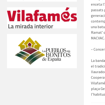
enceta l
passats 
generacio
contempo
una batu
Ramat’ qu
MACVAC.
– Concer
La banda
el tradic
llaurador
Cooperat
Vilafamés
plaça Ge
l’habitua