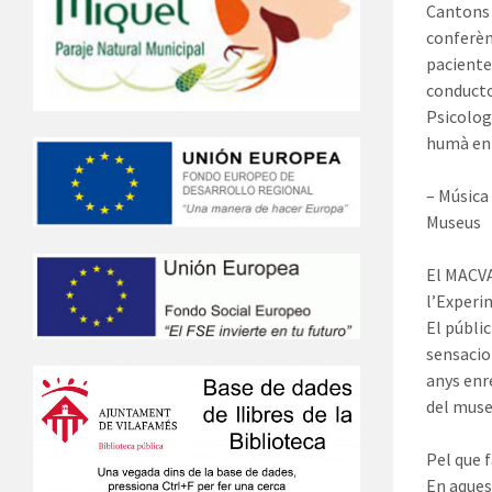
Cantons 
conferènc
paciente 
conductor
Psicolog
humà en 
– Música
Museus
El MACVA
l’Experi
El públic
sensacio
anys enr
del museu
Pel que 
En aques