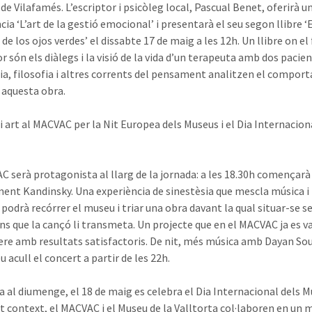
de Vilafamés. L’escriptor i psicòleg local, Pascual Benet, oferirà u
ia ‘L’art de la gestió emocional’ i presentarà el seu segon llibre ‘
de los ojos verdes’ el dissabte 17 de maig a les 12h. Un llibre on el 
 són els diàlegs i la visió de la vida d’un terapeuta amb dos pacien
ia, filosofia i altres corrents del pensament analitzen el compo
aquesta obra.
 i art al MACVAC per la Nit Europea dels Museus i el Dia Internacion
C serà protagonista al llarg de la jornada: a les 18.30h començarà
ment Kandinsky. Una experiència de sinestèsia que mescla música i 
 podrà recórrer el museu i triar una obra davant la qual situar-se s
ns que la cançó li transmeta. Un projecte que en el MACVAC ja es va
ere amb resultats satisfactoris. De nit, més música amb Dayan Soul
 acull el concert a partir de les 22h.
fa al diumenge, el 18 de maig es celebra el Dia Internacional dels M
t context, el MACVAC i el Museu de la Valltorta col·laboren en un 