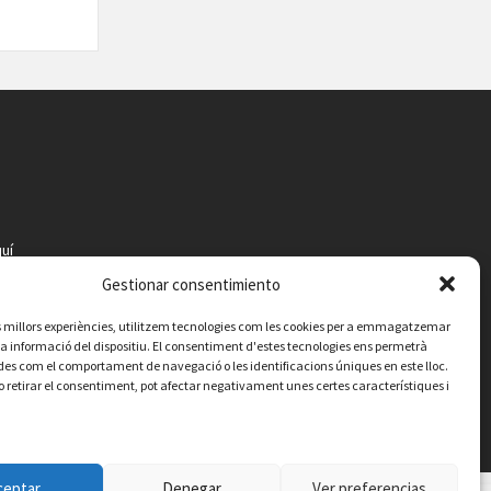
uí
Gestionar consentimiento
les millors experiències, utilitzem tecnologies com les cookies per a emmagatzemar
 la informació del dispositiu. El consentiment d'estes tecnologies ens permetrà
es com el comportament de navegació o les identificacions úniques en este lloc.
o retirar el consentiment, pot afectar negativament unes certes característiques i
ceptar
Denegar
Ver preferencias