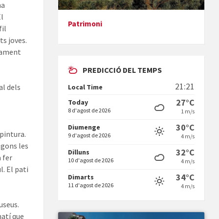
na
El
Patrimoni
fil
Presentació del llibre &quot;La
ts joves.
mare&quot;, d'Emma Zafon
rtament
PREDICCIÓ DEL TEMPS
21:21
al dels
Local Time
27°C
Today
8 d'agost de 2026
1 m/s
En Bum
30°C
Diumenge
pintura.
9 d'agost de 2026
4 m/s
egons les
32°C
Dilluns
 fer
10 d'agost de 2026
4 m/s
. El pati
34°C
Dimarts
11 d'agost de 2026
4 m/s
Vermuts a la Font. Hit parit
useus.
matí que