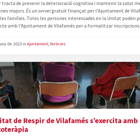
r tracta de prevenir la deterioració cognitiva i mantenir la salut m
ones majors. És un servei gratuït finançat per l’Ajuntament de Vil
 les famílies. Totes les persones interessades en la Unitat poden 
cte amb l’Ajuntament de Vilafamés per a formalitzar inscripcions
juny de 2023
in
Ajuntament
,
Noticies
itat de Respir de Vilafamés s’exercita amb
oteràpia