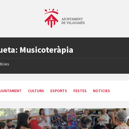
ueta:
Musicoteràpia
tícies
JUNTAMENT
CULTURA
ESPORTS
FESTES
NOTICIES