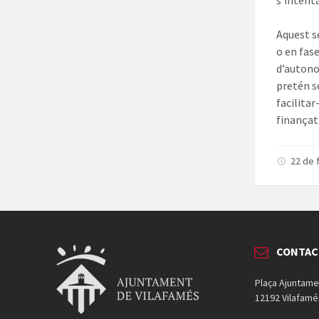
s’intenta
Aquest s
o en fase
d’autono
pretén s
facilitar
finançat
22 de 
CONTAC
Plaça Ajuntame
12192 Vilafamé