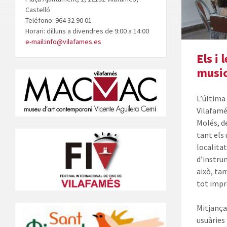
Castelló
Teléfono: 964 32 90 01
Horari: dilluns a divendres de 9:00 a 14:00
e-mail:info@vilafames.es
Els i
music
L’última 
Vilafamé
Molés, d
tant els 
localitat
d’instru
això, tam
tot impr
Mitjança
usuàries