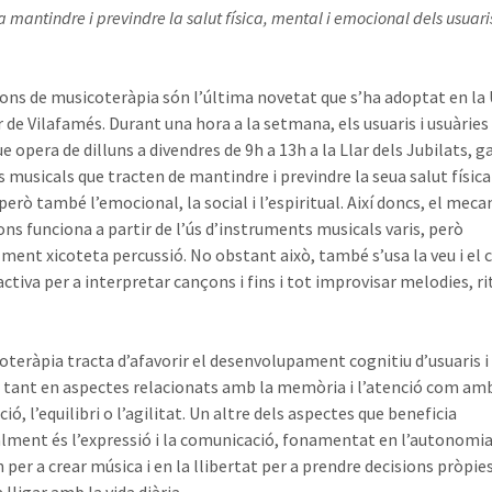
a mantindre i previndre la salut física, mental i emocional dels usuaris
ions de musicoteràpia són l’última novetat que s’ha adoptat en la
r de Vilafamés. Durant una hora a la setmana, els usuaris i usuàries
ue opera de dilluns a divendres de 9h a 13h a la Llar dels Jubilats, 
s musicals que tracten de mantindre i previndre la seua salut física 
però també l’emocional, la social i l’espiritual. Així doncs, el mec
ons funciona a partir de l’ús d’instruments musicals varis, però
lment xicoteta percussió. No obstant això, també s’usa la veu i el 
ctiva per a interpretar cançons i fins i tot improvisar melodies, ri
oteràpia tracta d’afavorir el desenvolupament cognitiu d’usuaris i
, tant en aspectes relacionats amb la memòria i l’atenció com amb
ió, l’equilibri o l’agilitat. Un altre dels aspectes que beneficia
lment és l’expressió i la comunicació, fonamentat en l’autonomi
per a crear música i en la llibertat per a prendre decisions pròpie