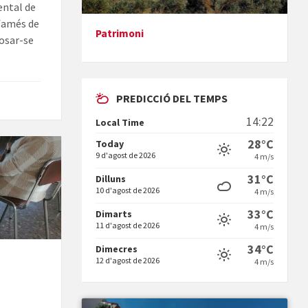
ental de
afamés de
Presentació del llibre &quot;La
Patrimoni
posar-se
mare&quot;, d'Emma Zafon
.
PREDICCIÓ DEL TEMPS
14:22
Local Time
28°C
Today
En Bum
9 d'agost de 2026
4 m/s
31°C
Dilluns
10 d'agost de 2026
4 m/s
33°C
Dimarts
11 d'agost de 2026
4 m/s
34°C
Dimecres
Vermuts a la Font. Hit parit
12 d'agost de 2026
4 m/s