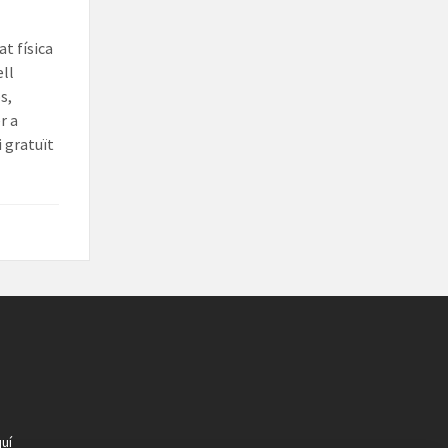
t física
ell
s,
r a
i gratuït
uí