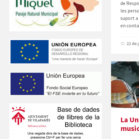
de Respi
les pers
suport a
en conta
22 de 
La Un
music