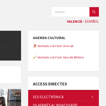
CERCAR:
VALENCIÀ
ESPAÑOL
Vermuts a la Font. Arre-ak
AGENDA CULTURAL
Vermuts a la Font. Xavi de Bétera
Minicims
ACCESS DIRECTES
SEU ELECTRÒNICA
Quintà Culroja
VILAFAMÉS AL WHATHSAPP