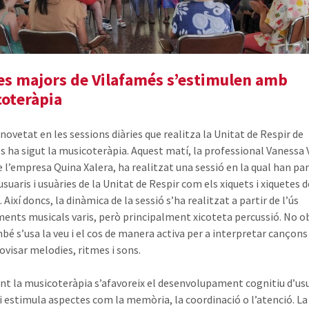
 les majors de Vilafamés s’estimulen amb
oteràpia
novetat en les sessions diàries que realitza la Unitat de Respir de
s ha sigut la musicoteràpia. Aquest matí, la professional Vanessa 
e l’empresa Quina Xalera, ha realitzat una sessió en la qual han par
usuaris i usuàries de la Unitat de Respir com els xiquets i xiquetes d
. Així doncs, la dinàmica de la sessió s’ha realitzat a partir de l’ús
ments musicals varis, però principalment xicoteta percussió. No 
bé s’usa la veu i el cos de manera activa per a interpretar cançons i
ovisar melodies, ritmes i sons.
nt la musicoteràpia s’afavoreix el desenvolupament cognitiu d’usu
 i estimula aspectes com la memòria, la coordinació o l’atenció. La