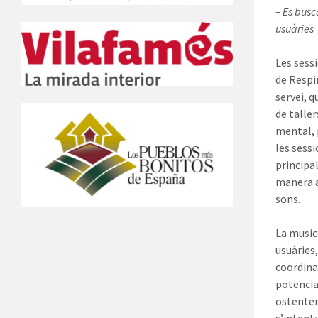
– Es busc
usuàries
Les sess
de Respi
servei, q
de taller
mental, 
les sessi
principa
manera a
sons.
La music
usuàries
coordinac
potencia
ostenten 