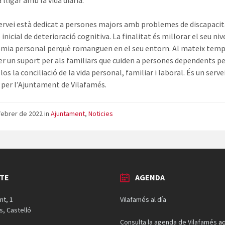
 lligar amb la vida diària.
ervei està dedicat a persones majors amb problemes de discapacita
 inicial de deterioració cognitiva. La finalitat és millorar el seu niv
mia personal perquè romanguen en el seu entorn. Al mateix temp
er un suport per als familiars que cuiden a persones dependents pe
-los la conciliació de la vida personal, familiar i laboral. És un serve
 per l’Ajuntament de Vilafamés.
febrer de 2022
in
Ajuntament
,
Noticies
TE
AGENDA
nt, 1
Vilafamés al día
s, Castelló
Consulta la agenda de Vilafamés
aq