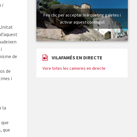
 i
Feu clic per acceptar màrqueting galetes i
activar aquest contingut
 Unitat
 d’aquest
gaudeixen
i
anisme de
VILAFAMÉS EN DIRECTE
Vore totes les cameres en directe
cos de
tmes i
 la
a que
s, que