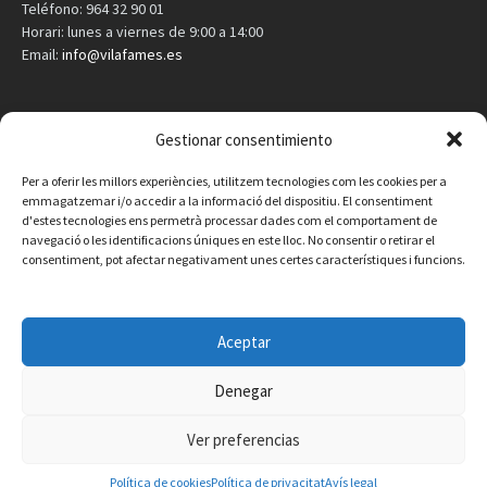
Teléfono: 964 32 90 01
Horari: lunes a viernes de 9:00 a 14:00
Email:
info@vilafames.es
AGENDA
Gestionar consentimiento
Vilafamés al día
Per a oferir les millors experiències, utilitzem tecnologies com les cookies per a
emmagatzemar i/o accedir a la informació del dispositiu. El consentiment
d'estes tecnologies ens permetrà processar dades com el comportament de
Consulta la agenda de Vilafamés
aquí
navegació o les identificacions úniques en este lloc. No consentir o retirar el
consentiment, pot afectar negativament unes certes característiques i funcions.
Aceptar
Denegar
Ver preferencias
Política de cookies
Política de privacitat
Avís legal