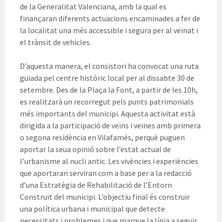
de la Generalitat Valenciana, amb la qual es
finançaran diferents actuacions encaminades a fer de
la localitat una més accessible i segura per al veïnat i
el trànsit de vehicles.
D’aquesta manera, el consistori ha convocat una ruta
guiada pel centre històric local per al dissabte 30 de
setembre. Des de la Plaça la Font, a partir de les 10h,
es realitzarà un recorregut pels punts patrimonials
més importants del municipi. Aquesta activitat està
dirigida a la participació de veïns i veïnes amb primera
o segona residència en Vilafamés, perquè puguen
aportar la seua opinió sobre l’estat actual de
l’urbanisme al nucli antic. Les vivències i experiències
que aportaran serviran com a base per a la redacció
d’una Estratègia de Rehabilitació de l’Entorn
Construït del municipi. L’objectiu final és construir
una política urbana i municipal que detecte
necessitats i problemes i que marque la línia a seguir