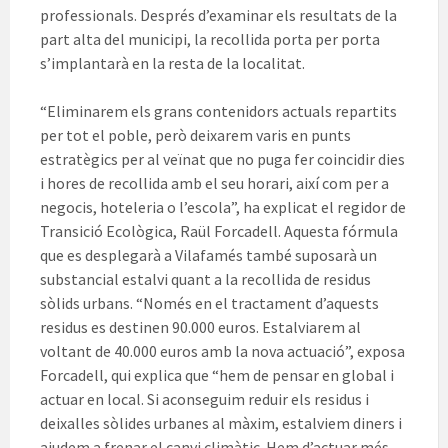
professionals. Després d’examinar els resultats de la
part alta del municipi, la recollida porta per porta
s’implantarà en la resta de la localitat.
“Eliminarem els grans contenidors actuals repartits
per tot el poble, però deixarem varis en punts
estratègics per al veïnat que no puga fer coincidir dies
i hores de recollida amb el seu horari, així com per a
negocis, hoteleria o l’escola”, ha explicat el regidor de
Transició Ecològica, Raül Forcadell. Aquesta fórmula
que es desplegarà a Vilafamés també suposarà un
substancial estalvi quant a la recollida de residus
sòlids urbans. “Només en el tractament d’aquests
residus es destinen 90.000 euros. Estalviarem al
voltant de 40.000 euros amb la nova actuació”, exposa
Forcadell, qui explica que “hem de pensar en global i
actuar en local. Si aconseguim reduir els residus i
deixalles sòlides urbanes al màxim, estalviem diners i
ajudem a frenar el canvi climàtic. Hem d’actuar més