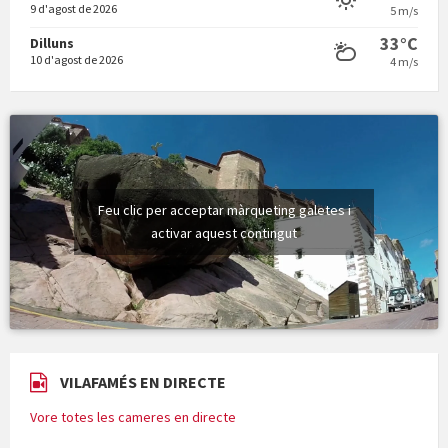
9 d'agost de 2026
5 m/s
33°C
Dilluns
10 d'agost de 2026
4 m/s
Feu clic per acceptar màrqueting galetes i
activar aquest contingut
VILAFAMÉS EN DIRECTE
Vore totes les cameres en directe