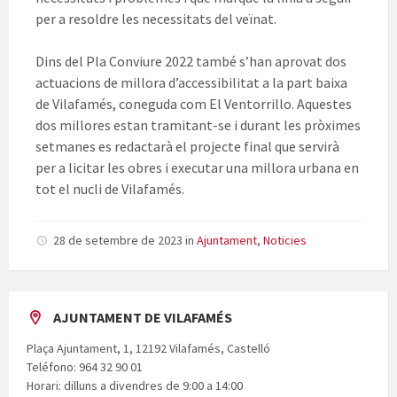
per a resoldre les necessitats del veïnat.
Dins del Pla Conviure 2022 també s’han aprovat dos
actuacions de millora d’accessibilitat a la part baixa
de Vilafamés, coneguda com El Ventorrillo. Aquestes
dos millores estan tramitant-se i durant les pròximes
setmanes es redactarà el projecte final que servirà
per a licitar les obres i executar una millora urbana en
tot el nucli de Vilafamés.
28 de setembre de 2023
in
Ajuntament
,
Noticies
AJUNTAMENT DE VILAFAMÉS
Plaça Ajuntament, 1, 12192 Vilafamés, Castelló
Teléfono: 964 32 90 01
Horari: dilluns a divendres de 9:00 a 14:00