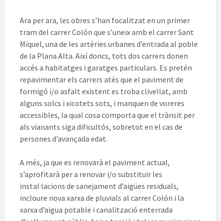
Ara per ara, les obres s’han focalitzat en un primer
tram del carrer Colón que s’uneix amb el carrer Sant
Miquel, una de les artèries urbanes d’entrada al poble
de la Plana Alta. Així doncs, tots dos carrers donen
accés a habitatges i garatges particulars. Es pretén
repavimentar els carrers atés que el paviment de
formigó i/o asfalt existent es troba clivellat, amb
alguns solcs i xicotets sots, i manquen de voreres
accessibles, la qual cosa comporta que el trànsit per
als vianants siga dificultós, sobretot en el cas de
persones d’avançada edat.
A més, ja que es renovarà el paviment actual,
s’aprofitarà per a renovar i/o substituir les
instal·lacions de sanejament d’aigües residuals,
incloure nova xarxa de pluvials al carrer Colón i la
xarxa d’aigua potable i canalització enterrada