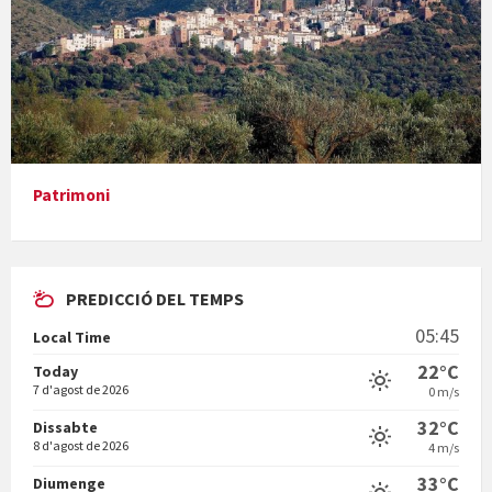
Presentació del llibre &quot;La mare&quot;, d'Emma Zafon
Patrimoni
PREDICCIÓ DEL TEMPS
En Bum
05:45
Local Time
22°C
Today
7 d'agost de 2026
0 m/s
32°C
Dissabte
8 d'agost de 2026
4 m/s
Vermuts a la Font. Hit parit
33°C
Diumenge