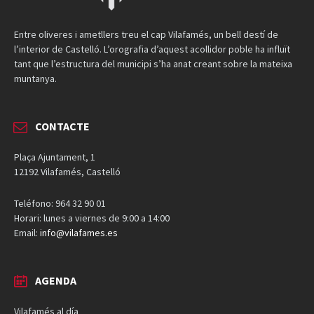
Entre oliveres i ametllers treu el cap Vilafamés, un bell destí de
l’interior de Castelló. L’orografia d’aquest acollidor poble ha influït
tant que l’estructura del municipi s’ha anat creant sobre la mateixa
muntanya.
CONTACTE
Plaça Ajuntament, 1
12192 Vilafamés, Castelló
Teléfono: 964 32 90 01
Horari: lunes a viernes de 9:00 a 14:00
Email:
info@vilafames.es
AGENDA
Vilafamés al día