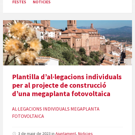
FESTES
NOTICIES
Plantilla d’al·legacions individuals
per al projecte de construcció
d’una megaplanta fotovoltaica
AL·LEGACIONS INDIVIDUALS MEGAPLANTA
FOTOVOLTAICA
3 de maig de 2023
in
Ajuntament
,
Noticies