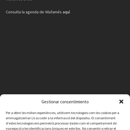
Consulta la agenda de Vilafamés
aquí
Gestionar consentimiento
Facebook
Instagram
X
YouTube
Email
Per a oferir les millors experiències, utilitzem tecnologies com les cookies per a
emmagatzemar i/o accedir a la informació del dispositiu. El consentiment
d'estes tecnologies ens permetrà processar dades com el comportament de
Contacte
Avís legal
Política de privacitat
Política de cookies
navegació o les identificacions úniques en este lloc. No consentir o retirar el