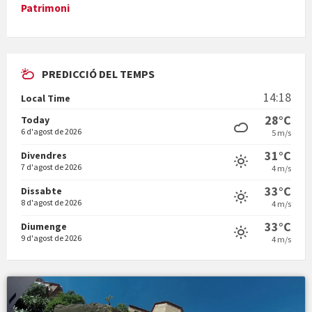
Patrimoni
Diumenge de ressurecció
PREDICCIÓ DEL TEMPS
14:18
Local Time
28°C
Today
6 d'agost de 2026
5 m/s
31°C
Vigília pasqual
Divendres
7 d'agost de 2026
4 m/s
33°C
Dissabte
8 d'agost de 2026
4 m/s
33°C
Diumenge
9 d'agost de 2026
4 m/s
Minicims