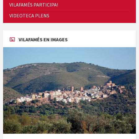
VILAFAMÉS PARTICIPA!
Presentació del llibre &quot;La mare&quot;, d'Emma Zafon
VIDEOTECA PLENS
VILAFAMÉS EN IMAGES
En Bum
Paella monumental i TARDEO. Amics de la vaca