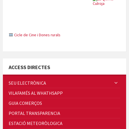
Cicle de Cine i Dones rurals
Concerts al Museu
ACCESS DIRECTES
SEU ELECTRÒNICA
VILAFAMÉS AL WHATHSAPP
Concerts al Museu
GUIA COMERÇOS
PORTAL TRANSPARENCIA
ESTACIÓ METEORÒLOGICA