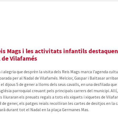
eis Mags i les activitats infantils destaquen
 de Vilafamés
i alegria que desprèn la visita dels Reis Mags marca l’agenda cultu
parada per al Nadal de Vilafamés. Melcior, Gaspar i Baltasar arribar
 el dijous 5 de gener a lloms dels seus cavalls, en una desfilada que
església parroquial creuant pels principals carrers del municipi. Allí
 lliuraran els preuats regals a tots els xiquets i xiquetes de Vilafa
 de gener, els patges reials recolliran les cartes de desitjos en la 
·larà durant tot el Nadal en la plaça Germanes Mas.