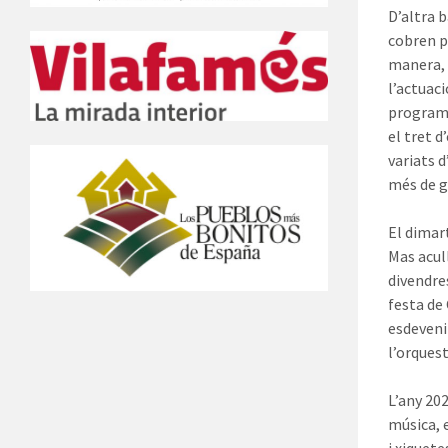
D’altra 
cobren p
manera, 
l’actuac
programa
el tret d
variats 
més de g
El dimar
Mas acull
divendres
festa de 
esdeveni
l’orquest
L’any 202
música, 