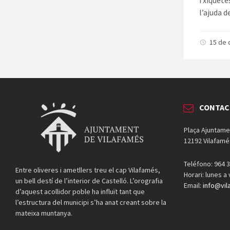
i xiquet
l’ajuda 
15 de
CONTAC
Plaça Ajuntame
12192 Vilafamé
Teléfono: 964 3
Entre oliveres i ametllers treu el cap Vilafamés,
Horari: lunes a
un bell destí de l’interior de Castelló. L’orografia
Email:
info@vil
d’aquest acollidor poble ha influït tant que
l’estructura del municipi s’ha anat creant sobre la
mateixa muntanya.