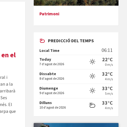
Patrimoni
Presentació del llibre &quot;La
mare&quot;, d'Emma Zafon
PREDICCIÓ DEL TEMPS
06:11
Local Time
 en el
22°C
Today
7 d'agost de 2026
0 m/s
En Bum
32°C
Dissabte
ral i
8 d'agost de 2026
4 m/s
an a la
33°C
Diumenge
 arribarà
9 d'agost de 2026
5 m/s
, Ses
33°C
Dilluns
més. El
10 d'agost de 2026
4 m/s
carpa que
Vermuts a la Font. Hit parit