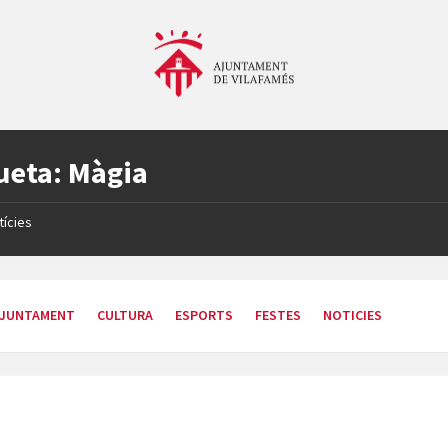
ueta:
Màgia
tícies
JUNTAMENT
CULTURA
ESPORTS
FESTES
NOTICIES