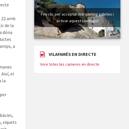
recte
a
Feu clic per acceptar màrqueting galetes i
us 22 amb
activar aquest contingut
ic de la
na dóna
ductes
camps, a
VILAFAMÉS EN DIRECTE
Vore totes les cameres en directe
ermanes
Així, el
a la
 per
obàcies,
, xiquets