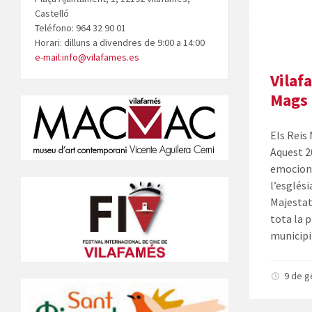
Castelló
Teléfono: 964 32 90 01
Horari: dilluns a divendres de 9:00 a 14:00
e-mail:info@vilafames.es
Vilaf
Mags
Els Reis 
Aquest 2
emociona
l’esglési
Majestat
tota la 
municipi 
9 de g