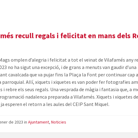
amés recull regals i felicitat en mans dels R
Mags omplen d’alegria i felicitat a tot el veïnat de Vilafamés any re
023 no ha sigut una excepció, i de grans a menuts van gaudir d’una
nt cavalcada que va pujar fins la Plaça la Font per continuar cap 
a parroquial. Allí, xiquets i xiquetes es van poder fer fotografies a
s i rebre els seus regals. Una vesprada de màgia i fantasia que, a m
programació nadalenca preparada a Vilafamés. Xiquets i xiquetes de
ja esperen el retorn a les aules del CEIP Sant Miquel.
ener de 2023
in
Ajuntament
,
Noticies