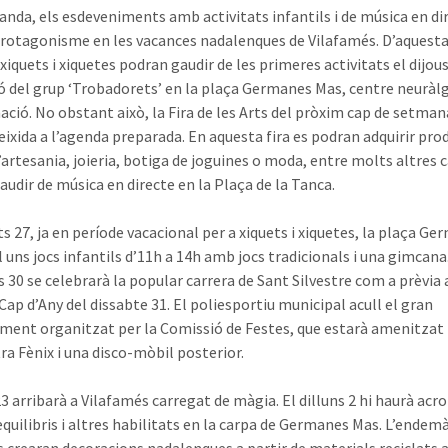
banda, els esdeveniments amb activitats infantils i de música en di
rotagonisme en les vacances nadalenques de Vilafamés. D’aquest
xiquets i xiquetes podran gaudir de les primeres activitats el dijo
ió del grup ‘Trobadorets’ en la plaça Germanes Mas, centre neuràlg
ció. No obstant això, la Fira de les Arts del pròxim cap de setma
’eixida a l’agenda preparada. En aquesta fira es podran adquirir pro
d’artesania, joieria, botiga de joguines o moda, entre molts altres 
audir de música en directe en la Plaça de la Tanca.
ts 27, ja en període vacacional per a xiquets i xiquetes, la plaça G
 uns jocs infantils d’11h a 14h amb jocs tradicionals i una gimcana. 
 30 se celebrarà la popular carrera de Sant Silvestre com a prèvia 
Cap d’Any del dissabte 31. El poliesportiu municipal acull el gran
ment organitzat per la Comissió de Festes, que estarà amenitzat
ra Fènix i una disco-mòbil posterior.
3 arribarà a Vilafamés carregat de màgia. El dilluns 2 hi haurà acr
equilibris i altres habilitats en la carpa de Germanes Mas. L’endemà