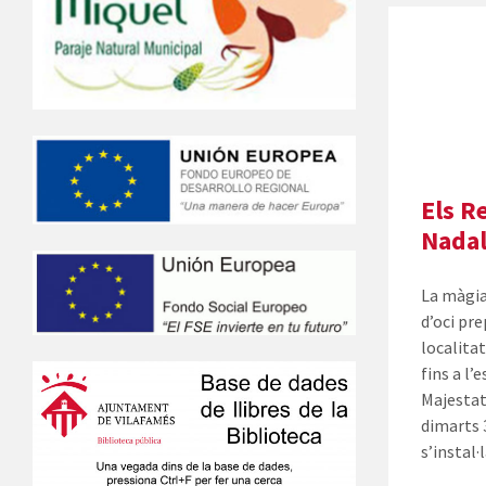
Els R
Nadal
La màgia 
d’oci pre
localitat
fins a l’
Majestats
dimarts 3
s’instal