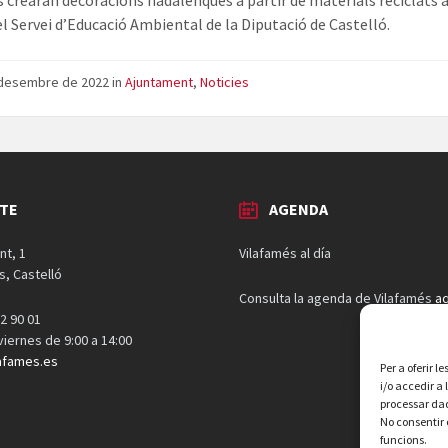
es crearan decoracions nadalenques a partir de materials reciclats
del Servei d’Educació Ambiental de la Diputació de Castelló.
 desembre de 2022
in
Ajuntament
,
Noticies
TE
AGENDA
nt, 1
Vilafamés al día
s, Castelló
Consulta la agenda de Vilafamés
aq
2 90 01
 viernes de 9:00 a 14:00
afames.es
Per a oferir 
i/o accedir a
processar dad
No consentir 
funcions.