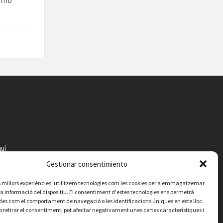
 amb
uí
Gestionar consentimiento
les millors experiències, utilitzem tecnologies com les cookies per a emmagatzemar
 la informació del dispositiu. El consentiment d'estes tecnologies ens permetrà
es com el comportament de navegació o les identificacions úniques en este lloc.
o retirar el consentiment, pot afectar negativament unes certes característiques i