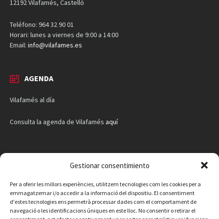
12192 Vilafamés, Castelló
Teléfono: 964 32 90 01
Horari: lunes a viernes de 9:00 a 14:00
Email:
info@vilafames.es
AGENDA
Vilafamés al día
Consulta la agenda de Vilafamés
aquí
Gestionar consentimiento
Per a oferir les millors experiències, utilitzem tecnologies com les cookies per a
emmagatzemar i/o accedir a la informació del dispositiu. El consentiment
d'estes tecnologies ens permetrà processar dades com el comportament de
navegació o les identificacions úniques en este lloc. No consentir o retirar el