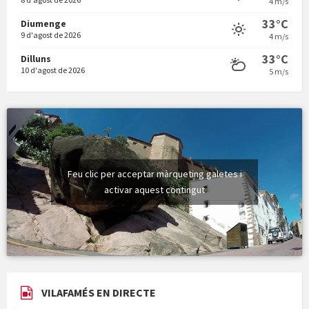
4 m/s
33°C
Diumenge
9 d'agost de 2026
4 m/s
33°C
Dilluns
10 d'agost de 2026
5 m/s
Feu clic per acceptar màrqueting galetes i
activar aquest contingut
VILAFAMÉS EN DIRECTE