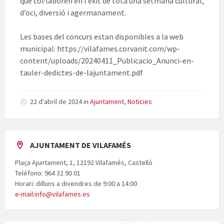
que col·laboren en l’èxit de tota una setmana cultural,
d’oci, diversió i agermanament.
Les bases del concurs estan disponibles a la web
municipal: https://vilafames.corvanit.com/wp-
content/uploads/20240411_Publicacio_Anunci-en-
tauler-dedictes-de-lajuntament.pdf
22 d'abril de 2024
in
Ajuntament
,
Noticies
AJUNTAMENT DE VILAFAMÉS
Plaça Ajuntament, 1, 12192 Vilafamés, Castelló
Teléfono: 964 32 90 01
Horari: dilluns a divendres de 9:00 a 14:00
e-mail:info@vilafames.es