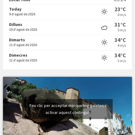
Local Time
Vermuts a la Font. Arre-ak
23°C
Today
9 d'agost de 2026
0 m/s
31°C
Dilluns
10 d'agost de 2026
5 m/s
34°C
Dimarts
11 d'agost de 2026
4 m/s
34°C
Dimecres
12 d'agost de 2026
3 m/s
Feu clic per acceptar màrqueting galetes i
activar aquest contingut