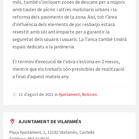
més, també s’inclouen zones de descans per a majors
amb taules de pícnic i altres mobiliaris urbans i la
reforma dels paviments de la zona. Així, tot l’àrea
d’influència dels elements de joc i esbarjo estarà
revestit amb sòl antiimpacte per a garantir la
seguretat dels usuaris i usuaris. La Tanca també tindrà
espais dedicats a la jardineria.
El termini d’execució de l’obra s’estima en 2 mesos,
mentre que els treballs són previsibles de realització
a final d’aquest mateix any.
11 d'agost de 2021
in
Ajuntament
,
Noticies
AJUNTAMENT DE VILAFAMÉS
Plaça Ajuntament, 1, 12192 Vilafamés, Castelló
Teléfono: 964 32 90 01