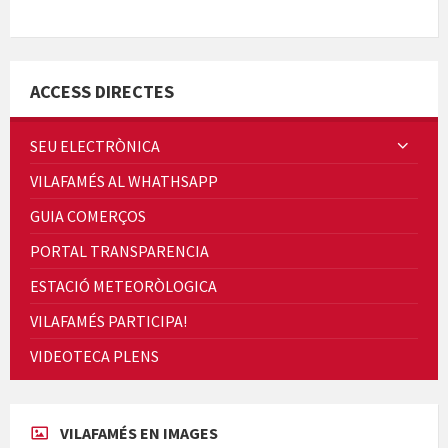
Quintà Culroja
ACCESS DIRECTES
SEU ELECTRÒNICA
VILAFAMÉS AL WHATHSAPP
Cicle de Cine i Dones rurals
GUIA COMERÇOS
Concerts al Museu
PORTAL TRANSPARENCIA
ESTACIÓ METEORÒLOGICA
VILAFAMÉS PARTICIPA!
VIDEOTECA PLENS
Concerts al Museu
VILAFAMÉS EN IMAGES