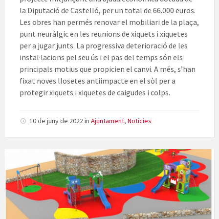
la Diputació de Castelló, per un total de 66.000 euros.
Les obres han permés renovar el mobiliari de la plaça,
punt neuràlgic en les reunions de xiquets i xiquetes
per a jugar junts. La progressiva deterioració de les
instal·lacions pel seu ús i el pas del temps són els
principals motius que propicien el canvi. A més, s’han
fixat noves llosetes antiimpacte en el sòl per a
protegir xiquets i xiquetes de caigudes i colps.
10 de juny de 2022
in
Ajuntament
,
Noticies