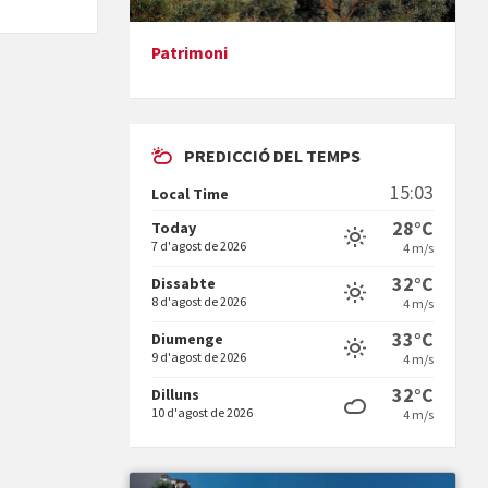
Patrimoni
Presentació del llibre &quot;La
mare&quot;, d'Emma Zafon
PREDICCIÓ DEL TEMPS
15:03
Local Time
28°C
Today
7 d'agost de 2026
4 m/s
En Bum
32°C
Dissabte
8 d'agost de 2026
4 m/s
33°C
Diumenge
9 d'agost de 2026
4 m/s
32°C
Dilluns
10 d'agost de 2026
4 m/s
Vermuts a la Font. Hit parit