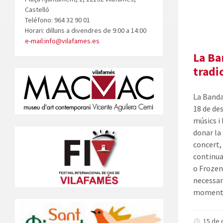
Castelló
Teléfono: 964 32 90 01
Horari: dilluns a divendres de 9:00 a 14:00
e-mail:info@vilafames.es
La Ba
tradi
La Banda
18 de de
músics i
donar la
concert, 
continua
o Frozen
necessar
moment
15 de