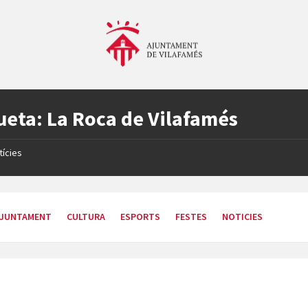
ueta:
La Roca de Vilafamés
tícies
JUNTAMENT
CULTURA
ESPORTS
FESTES
NOTICIES