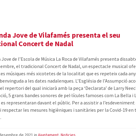
nda Jove de Vilafamés presenta el seu
cional Concert de Nadal
 Jove de l’Escola de Música La Roca de Vilafamés presenta dissabte
sembre, el tradicional Concert de Nadal, un espectacle musical ofe
 les músiques més xicotetes de la localitat que es repeteix cada any
 benvinguda a les dates nadalenques. L’Església de l’Assumpció acol
el repertori del qual iniciarà amb la peça ‘Declarata’ de Larry Neec
ció, 5 grans bandes sonores de pel·lícules famoses com La Bella i 
 es representaran davant el públic. Per a assistir a l’esdeveniment
i respectar les mesures higièniques i sanitàries per la Covid-19 en 
.
 desembre de 2021
in
Ajuntament
,
Noticies