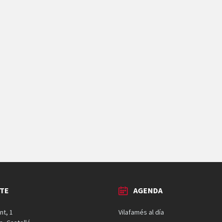
TE
AGENDA
nt, 1
Vilafamés al día