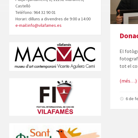
Castelló
Teléfono: 964 32 90 01
Horari: dilluns a divendres de 9:00 a 14:00
e-mail:info@vilafames.es
Donac
El fotòg
fotograf
tot el c
(més…)
6 de f