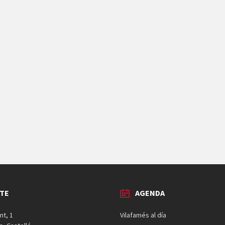
TE
AGENDA
nt, 1
Vilafamés al día