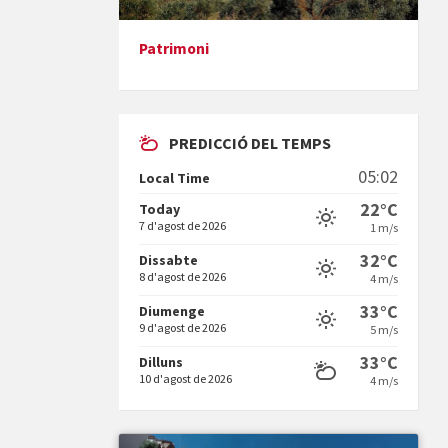
Patrimoni
Presentació del llibre &quot;La
mare&quot;, d'Emma Zafon
PREDICCIÓ DEL TEMPS
05:02
Local Time
22°C
Today
7 d'agost de 2026
1 m/s
En Bum
32°C
Dissabte
8 d'agost de 2026
4 m/s
33°C
Diumenge
9 d'agost de 2026
5 m/s
33°C
Dilluns
10 d'agost de 2026
4 m/s
Vermuts a la Font. Hit parit