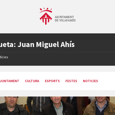
ueta:
Juan Miguel Ahís
tícies
JUNTAMENT
CULTURA
ESPORTS
FESTES
NOTICIES