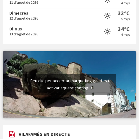
11 d'agost de 2026
4 m/s
Vermuts a la Font. Hit parit
33°C
Dimecres
12 d'agost de 2026
5 m/s
34°C
Dijous
13 d'agost de 2026
4 m/s
Feu clic per acceptar màrqueting galetes i
activar aquest contingut
VILAFAMÉS EN DIRECTE