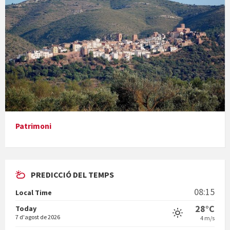
Concerts al Museu
Presentació del llibre &quot;La mare&quot;, d'Emma Zafon
Patrimoni
PREDICCIÓ DEL TEMPS
En Bum
08:15
Local Time
28°C
Today
7 d'agost de 2026
4 m/s