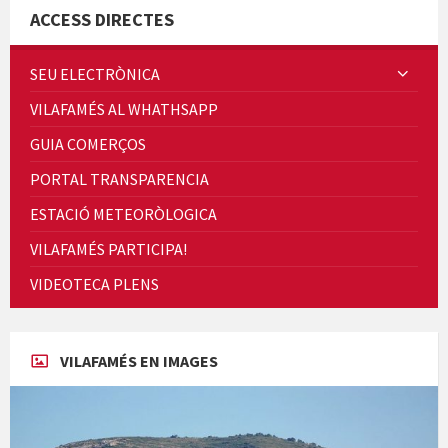
ACCESS DIRECTES
SEU ELECTRÒNICA
VILAFAMÉS AL WHATHSAPP
Quintà Culroja
GUIA COMERÇOS
PORTAL TRANSPARENCIA
ESTACIÓ METEORÒLOGICA
VILAFAMÉS PARTICIPA!
Cicle de Cine i Dones rurals
VIDEOTECA PLENS
Concerts al Museu
VILAFAMÉS EN IMAGES