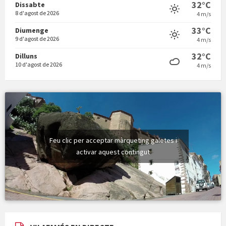
32°C
Dissabte
8 d'agost de 2026
4 m/s
Vermuts a la Font. Hit parit
33°C
Diumenge
9 d'agost de 2026
4 m/s
32°C
Dilluns
10 d'agost de 2026
4 m/s
Feu clic per acceptar màrqueting galetes i
activar aquest contingut