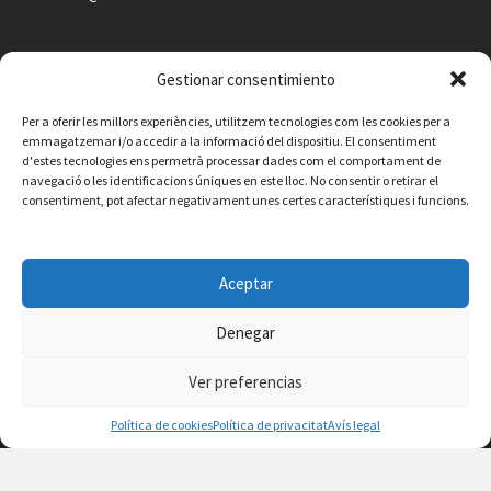
AGENDA
Gestionar consentimiento
Vilafamés al día
Per a oferir les millors experiències, utilitzem tecnologies com les cookies per a
emmagatzemar i/o accedir a la informació del dispositiu. El consentiment
d'estes tecnologies ens permetrà processar dades com el comportament de
Consulta la agenda de Vilafamés
aquí
navegació o les identificacions úniques en este lloc. No consentir o retirar el
consentiment, pot afectar negativament unes certes característiques i funcions.
Aceptar
Denegar
Ver preferencias
Política de cookies
Política de privacitat
Avís legal