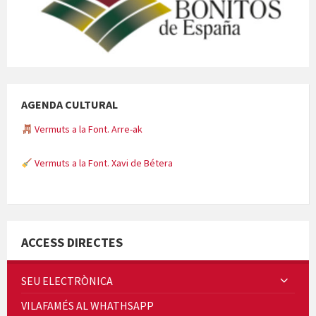
AGENDA CULTURAL
Vermuts a la Font. Arre-ak
Vermuts a la Font. Xavi de Bétera
Minicims
ACCESS DIRECTES
SEU ELECTRÒNICA
VILAFAMÉS AL WHATHSAPP
Quintà Culroja