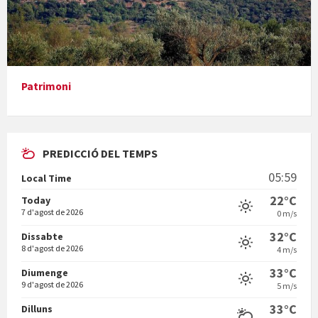
Presentació del llibre &quot;La mare&quot;, d'Emma Zafon
Patrimoni
PREDICCIÓ DEL TEMPS
En Bum
05:59
Local Time
22°C
Today
7 d'agost de 2026
0 m/s
32°C
Dissabte
8 d'agost de 2026
4 m/s
Vermuts a la Font. Hit parit
33°C
Diumenge
9 d'agost de 2026
5 m/s
33°C
Dilluns