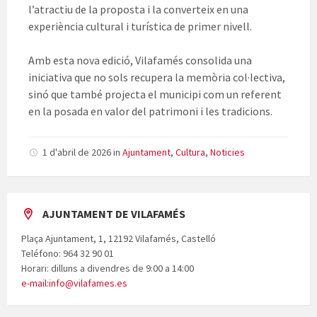
l’atractiu de la proposta i la converteix en una
experiència cultural i turística de primer nivell.
Amb esta nova edició, Vilafamés consolida una
iniciativa que no sols recupera la memòria col·lectiva,
sinó que també projecta el municipi com un referent
en la posada en valor del patrimoni i les tradicions.
1 d'abril de 2026
in
Ajuntament
,
Cultura
,
Noticies
AJUNTAMENT DE VILAFAMÉS
Plaça Ajuntament, 1, 12192 Vilafamés, Castelló
Teléfono: 964 32 90 01
Horari: dilluns a divendres de 9:00 a 14:00
e-mail:info@vilafames.es