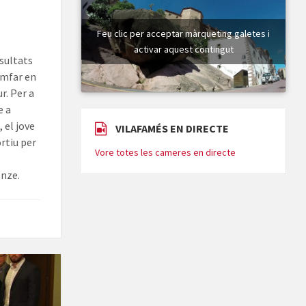
Feu clic per acceptar màrqueting galetes i
activar aquest contingut
esultats
iomfar en
r. Per a
e a
 el jove
VILAFAMÉS EN DIRECTE
ortiu per
Vore totes les cameres en directe
onze.