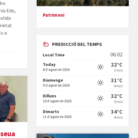
dro
nia Edo,
Patrimoni
solida
Presentació del llibre &quot;La
rietat
mare&quot;, d'Emma Zafon
ts a
PREDICCIÓ DEL TEMPS
06:02
Local Time
22°C
Today
8 d'agost de 2026
1 m/s
En Bum
31°C
Diumenge
9 d'agost de 2026
4 m/s
32°C
Dilluns
10 d'agost de 2026
5 m/s
34°C
Dimarts
11 d'agost de 2026
4 m/s
Vermuts a la Font. Hit parit
 seua