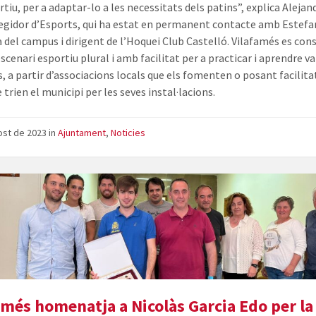
tiu, per a adaptar-lo a les necessitats dels patins”, explica Alejan
regidor d’Esports, qui ha estat en permanent contacte amb Estefa
a del campus i dirigent de l’Hoquei Club Castelló. Vilafamés es con
cenari esportiu plural i amb facilitat per a practicar i aprendre va
s, a partir d’associacions locals que els fomenten o posant facilita
 trien el municipi per les seves instal·lacions.
ost de 2023
in
Ajuntament
,
Noticies
amés homenatja a Nicolàs Garcia Edo per la