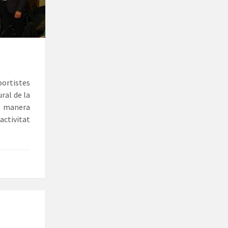
portistes
ural de la
de manera
activitat