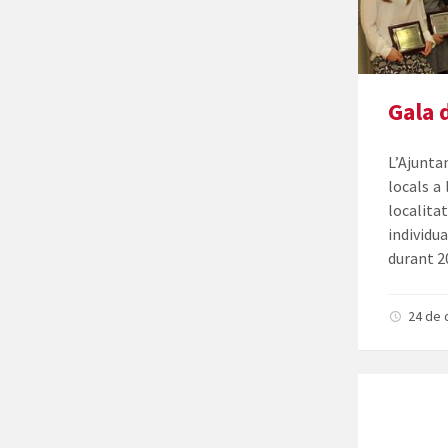
Gala 
L’Ajunta
locals a 
localita
individu
durant 2
24 de