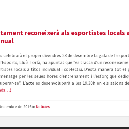
l'Esport
de
Vilafamés
ntament reconeixerà als esportistes locals a
anual
s celebrarà el proper divendres 23 de desembre la gala de l’esport 
d’Esports, Lluís Torlà, ha apuntat que “es tracta d’un reconeixeme
tistes locals a títol individual i col·lectiu. D’esta manera tot el
menatge per les seues hores d’entrenament i l’esforç que dedi
superar-se”. L’acte es desenvoluparà a les 19.30h en els salons de
més…)
 desembre de 2016
in
Noticies