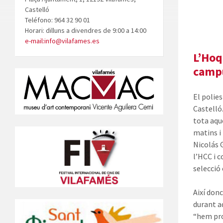
Castelló
Teléfono: 964 32 90 01
Horari: dilluns a divendres de 9:00 a 14:00
e-mail:info@vilafames.es
L’Hoq
campu
El polie
Castelló
tota aqu
matins i
Nicolás 
l’HCC i 
selecció
Així donc
durant a
“hem pro