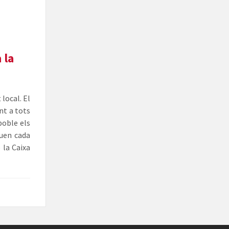
 la
local. El
nt a tots
 poble els
quen cada
 la Caixa