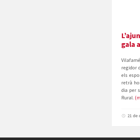
L’aju
gala 
Vilafamé
regidor 
els espor
retrà ho
dia per 
Rural.
(
21 de