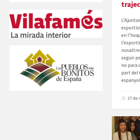
traje
L’Ajunta
esportis
en l’hoqu
l’esport
nosaltre
seguir p
no para 
part del
espanyol
27 de 