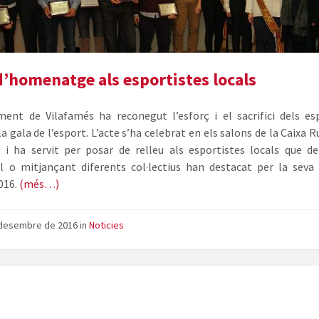
premiats
de
la
Gala
De
d’homenatge als esportistes locals
L'Esport
2017
ment de Vilafamés ha reconegut l’esforç i el sacrifici dels es
la gala de l’esport. L’acte s’ha celebrat en els salons de la Caixa R
t i ha servit per posar de relleu als esportistes locals que 
al o mitjançant diferents col·lectius han destacat per la seva 
016.
(més…)
 desembre de 2016
in
Noticies
Cartell
Gala
de