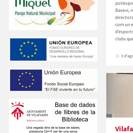
poliespor
Basevi, 
director
com un es
d’esport
clubs que
3 d'ag
Vilaf