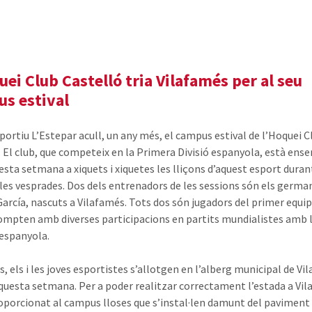
uei Club Castelló tria Vilafamés per al seu
s estival
sportiu L’Estepar acull, un any més, el campus estival de l’Hoquei C
. El club, que competeix en la Primera Divisió espanyola, està ens
esta setmana a xiquets i xiquetes les lliçons d’aquest esport duran
 les vesprades. Dos dels entrenadors de les sessions són els german
García, nascuts a Vilafamés. Tots dos són jugadors del primer equip
compten amb diverses participacions en partits mundialistes amb 
 espanyola.
s, els i les joves esportistes s’allotgen en l’alberg municipal de V
questa setmana. Per a poder realitzar correctament l’estada a Vil
porcionat al campus lloses que s’instal·len damunt del paviment