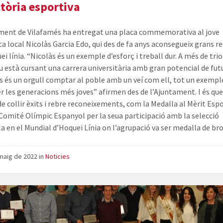
ctòria esportiva
ment de Vilafamés ha entregat una placa commemorativa al jove
ta local Nicolàs Garcia Edo, qui des de fa anys aconsegueix grans r
ei línia. “Nicolàs és un exemple d’esforç i treball dur. A més de tr
iu està cursant una carrera universitària amb gran potencial de futu
s és un orgull comptar al poble amb un veí com ell, tot un exempl
er les generacions més joves” afirmen des de l’Ajuntament. I és que,
de collir èxits i rebre reconeixements, com la Medalla al Mèrit Esp
 Comité Olímpic Espanyol per la seua participació amb la selecció
a en el Mundial d’Hoquei Línia on l’agrupació va ser medalla de br
maig de 2022
in
Noticies
Foto
de
grup