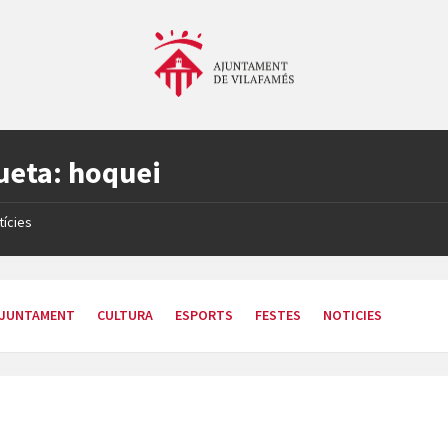
ueta:
hoquei
tícies
JUNTAMENT
CULTURA
ESPORTS
FESTES
NOTICIES