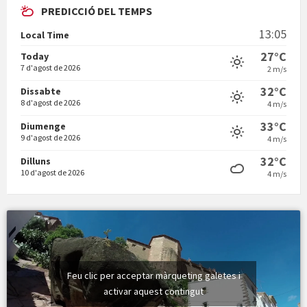
PREDICCIÓ DEL TEMPS
En Bum
13:05
Local Time
27°C
Today
7 d'agost de 2026
2 m/s
32°C
Dissabte
8 d'agost de 2026
4 m/s
Vermuts a la Font. Hit parit
33°C
Diumenge
9 d'agost de 2026
4 m/s
32°C
Dilluns
10 d'agost de 2026
4 m/s
Feu clic per acceptar màrqueting galetes i
activar aquest contingut