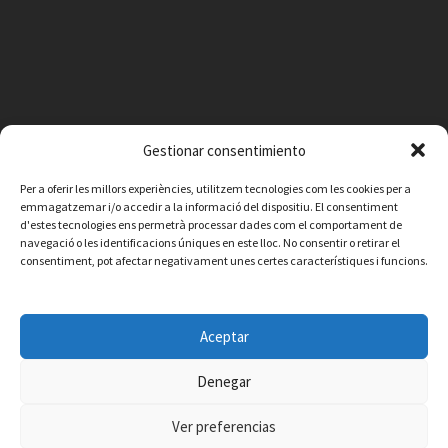
Gestionar consentimiento
Per a oferir les millors experiències, utilitzem tecnologies com les cookies per a
emmagatzemar i/o accedir a la informació del dispositiu. El consentiment
d'estes tecnologies ens permetrà processar dades com el comportament de
navegació o les identificacions úniques en este lloc. No consentir o retirar el
consentiment, pot afectar negativament unes certes característiques i funcions.
Facebook
Instagram
X
YouTube
Email
Aceptar
Contacte
Avís legal
Política de privacitat
Política de cookies
© 2026 Ajuntament de Vilafamés - Desarrollada por
CorvanIT
Denegar
Ver preferencias