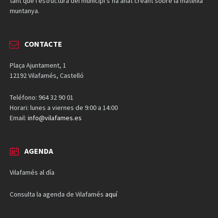
tant que l’estructura del municipi s’ha anat creant sobre la mateixa
muntanya.
CONTACTE
Plaça Ajuntament, 1
12192 Vilafamés, Castelló
Teléfono: 964 32 90 01
Horari: lunes a viernes de 9:00 a 14:00
Email:
info@vilafames.es
AGENDA
Vilafamés al día
Consulta la agenda de Vilafamés
aquí