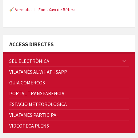
Vermuts a la Font. Xavi de Bétera
Minicims
ACCESS DIRECTES
SEU ELECTRÒNICA
VILAFAMÉS AL WHATHSAPP
Quintà Culroja
GUIA COMERÇOS
PORTAL TRANSPARENCIA
ESTACIÓ METEORÒLOGICA
VILAFAMÉS PARTICIPA!
Cicle de Cine i Dones rurals
VIDEOTECA PLENS
Concerts al Museu