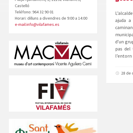
Castelló
Teléfono: 964 32 90 01
L’alcald
Horari: dilluns a divendres de 9:00 a 14:00
ajuda a 
e-mail:info@vilafames.es
caminant
municipa
d’un gru
pas del 
l’entorn
28 de