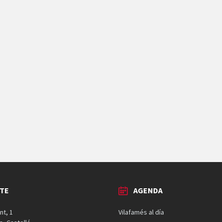
TE
AGENDA
nt, 1
Vilafamés al día