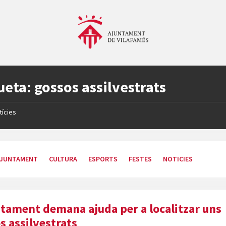
ueta:
gossos assilvestrats
tícies
JUNTAMENT
CULTURA
ESPORTS
FESTES
NOTICIES
ntament demana ajuda per a localitzar uns
s assilvestrats