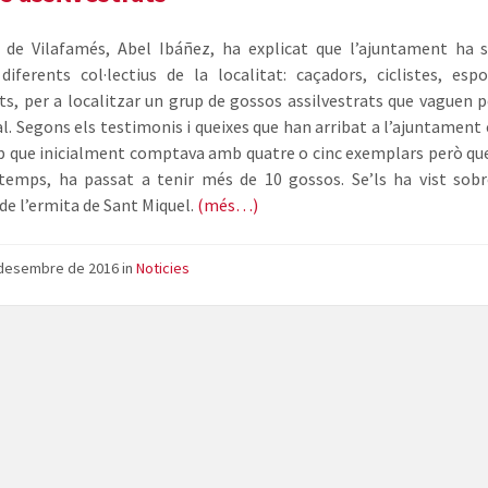
e de Vilafamés, Abel Ibáñez, ha explicat que l’ajuntament ha so
diferents col·lectius de la localitat: caçadors, ciclistes, espo
s, per a localitzar un grup de gossos assilvestrats que vaguen 
l. Segons els testimonis i queixes que han arribat a l’ajuntament 
p que inicialment comptava amb quatre o cinc exemplars però qu
temps, ha passat a tenir més de 10 gossos. Se’ls ha vist sob
 de l’ermita de Sant Miquel.
(més…)
 desembre de 2016
in
Noticies