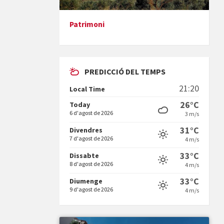
Patrimoni
Presentació del llibre &quot;La
mare&quot;, d'Emma Zafon
PREDICCIÓ DEL TEMPS
21:20
Local Time
26°C
Today
6 d'agost de 2026
3 m/s
En Bum
31°C
Divendres
7 d'agost de 2026
4 m/s
33°C
Dissabte
8 d'agost de 2026
4 m/s
33°C
Diumenge
9 d'agost de 2026
4 m/s
Vermuts a la Font. Hit parit