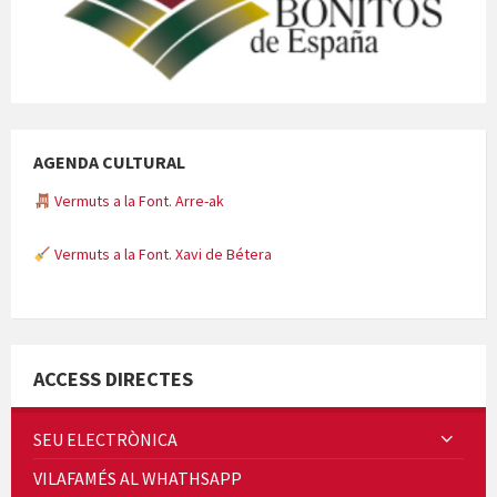
AGENDA CULTURAL
Vermuts a la Font. Arre-ak
Vermuts a la Font. Xavi de Bétera
Minicims
ACCESS DIRECTES
SEU ELECTRÒNICA
VILAFAMÉS AL WHATHSAPP
Quintà Culroja