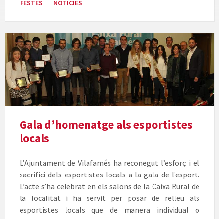
FESTES
NOTICIES
Foto
de
grup
premiats
de
la
Gala
De
Gala d’homenatge als esportistes
L'Esport
locals
2017
L’Ajuntament de Vilafamés ha reconegut l’esforç i el
sacrifici dels esportistes locals a la gala de l’esport.
L’acte s’ha celebrat en els salons de la Caixa Rural de
la localitat i ha servit per posar de relleu als
esportistes locals que de manera individual o