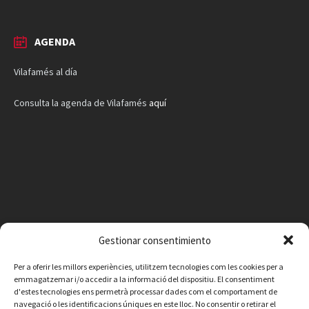
AGENDA
Vilafamés al día
Consulta la agenda de Vilafamés
aquí
Gestionar consentimiento
Per a oferir les millors experiències, utilitzem tecnologies com les cookies per a
emmagatzemar i/o accedir a la informació del dispositiu. El consentiment
d'estes tecnologies ens permetrà processar dades com el comportament de
navegació o les identificacions úniques en este lloc. No consentir o retirar el