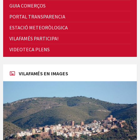
GUIA COMERÇOS
PORTAL TRANSPARENCIA
ESTACIÓ METEORÒLOGICA
VILAFAMÉS PARTICIPA!
Cicle de Cine i Dones rurals
VIDEOTECA PLENS
Concerts al Museu
VILAFAMÉS EN IMAGES
Concerts al Museu