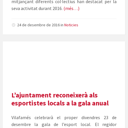
mitjançant diferents col·lectius han destacat per la
seva activitat durant 2016.
(més…)
24 de desembre de 2016
in
Noticies
Cartell
Gala
de
l'Esport
de
Vilafamés
L’ajuntament reconeixerà als
esportistes locals a la gala anual
Vilafamés celebrarà el proper divendres 23 de
desembre la gala de l’esport local. El regidor