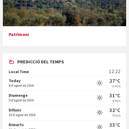
Presentació del llibre &quot;La mare&quot;, d'Emma Zafon
Patrimoni
PREDICCIÓ DEL TEMPS
En Bum
12:22
Local Time
27°C
Today
8 d'agost de 2026
2 m/s
31°C
Diumenge
9 d'agost de 2026
4 m/s
Vermuts a la Font. Hit parit
32°C
Dilluns
10 d'agost de 2026
5 m/s
33°C
Dimarts