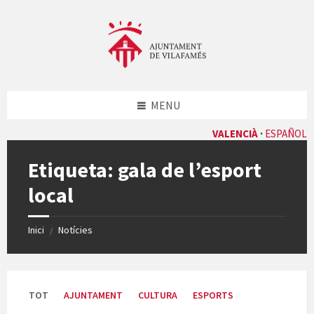
Skip
Skip
Skip
Skip
to
to
to
to
content
left
right
footer
sidebar
sidebar
MENU
VALENCIÀ
ESPAÑOL
Etiqueta:
gala de l’esport
local
Inici
Notícies
/
TOT
AJUNTAMENT
CULTURA
ESPORTS