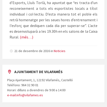
d’Esports, Lluís Torlà, ha apuntat que “es tracta d’un
reconeixement a tots els esportistes locals a títol
individual i col·lectiu. D’esta manera tot el poble els
retrà homenatge per les seues hores d’entrenament i
l’esforç que dediquen cada dia per superar-se”. L’acte
es desenvoluparà a les 19.30h en els salons de la Caixa
Rural.
(més…)
21 de desembre de 2016
in
Noticies
AJUNTAMENT DE VILAFAMÉS
Plaça Ajuntament, 1, 12192 Vilafamés, Castelló
Teléfono: 964 32 90 01
Horari: dilluns a divendres de 9:00 a 14:00
e-mail:info@vilafames.es