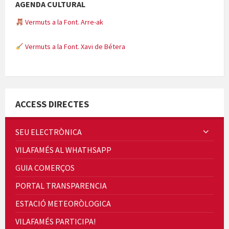
AGENDA CULTURAL
Vermuts a la Font. Arre-ak
Vermuts a la Font. Xavi de Bétera
Minicims
ACCESS DIRECTES
SEU ELECTRÒNICA
VILAFAMÉS AL WHATHSAPP
Quintà Culroja
GUIA COMERÇOS
PORTAL TRANSPARENCIA
ESTACIÓ METEORÒLOGICA
VILAFAMÉS PARTICIPA!