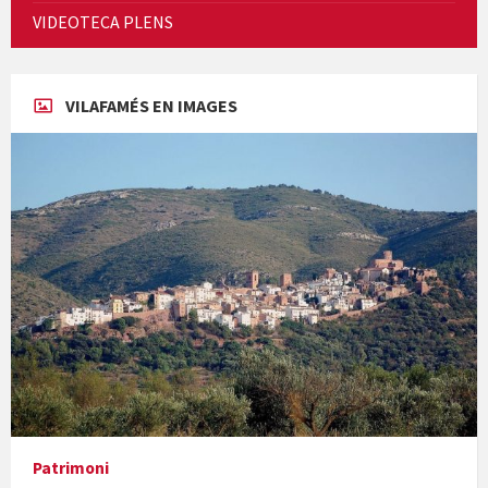
Cicle de Cine i Dones rurals
VIDEOTECA PLENS
Concerts al Museu
VILAFAMÉS EN IMAGES
Concerts al Museu
Presentació del llibre &quot;La mare&quot;, d'Emma Zafon
Patrimoni